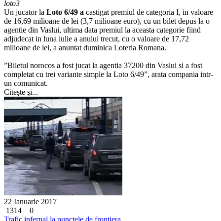
loto3
Un jucator la
Loto 6/49 a
castigat premiul de categoria I, in valoare
de 16,69 milioane de lei (3,7 milioane euro), cu un bilet depus la o
agentie din Vaslui, ultima data premiul la aceasta categorie fiind
adjudecat in luna iulie a anului trecut, cu o valoare de 17,72
milioane de lei, a anuntat duminica Loteria Romana.
”Biletul norocos a fost jucat la agentia 37200 din Vaslui si a fost
completat cu trei variante simple la Loto 6/49”, arata compania intr-
un comunicat.
Citeşte şi...
22 Ianuarie 2017
1314
0
Trafic infernal la punctele de frontiera