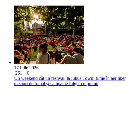
17 Iulie 2026
261
0
Un weekend cât un festival, la Iulius Town: filme în aer liber,
meciuri de fotbal și campanie fulger cu premii