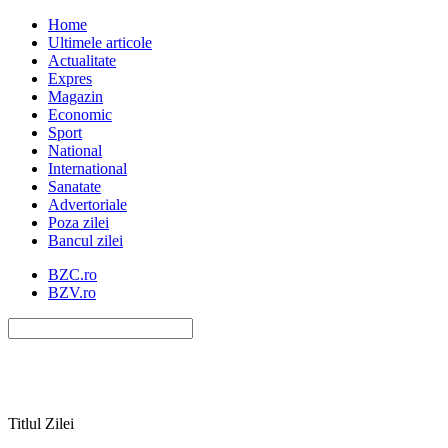
Home
Ultimele articole
Actualitate
Expres
Magazin
Economic
Sport
National
International
Sanatate
Advertoriale
Poza zilei
Bancul zilei
BZC.ro
BZV.ro
Titlul Zilei