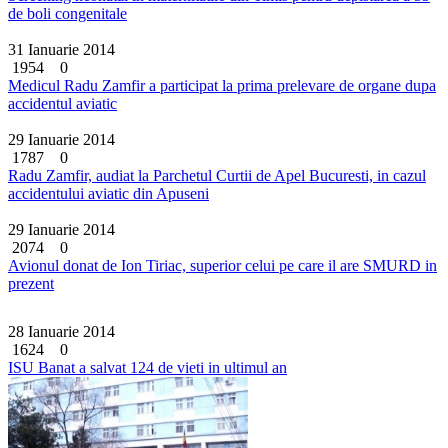
de boli congenitale
31 Ianuarie 2014
1954
0
Medicul Radu Zamfir a participat la prima prelevare de organe dupa
accidentul aviatic
29 Ianuarie 2014
1787
0
Radu Zamfir, audiat la Parchetul Curtii de Apel Bucuresti, in cazul
accidentului aviatic din Apuseni
29 Ianuarie 2014
2074
0
Avionul donat de Ion Tiriac, superior celui pe care il are SMURD in
prezent
28 Ianuarie 2014
1624
0
ISU Banat a salvat 124 de vieti in ultimul an