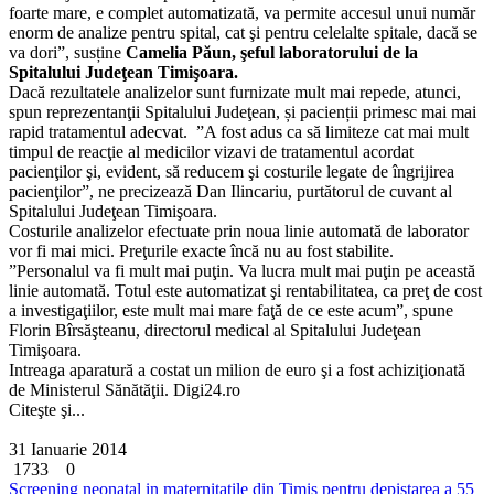
foarte mare, e complet automatizată, va permite accesul unui număr
enorm de analize pentru spital, cat şi pentru celelalte spitale, dacă se
va dori”, susține
Camelia Păun, şeful laboratorului de la
Spitalului Judeţean Timişoara.
Dacă rezultatele analizelor sunt furnizate mult mai repede, atunci,
spun reprezentanţii Spitalului Judeţean, și pacienții primesc mai mai
rapid tratamentul adecvat. ”A fost adus ca să limiteze cat mai mult
timpul de reacţie al medicilor vizavi de tratamentul acordat
pacienţilor şi, evident, să reducem şi costurile legate de îngrijirea
pacienţilor”, ne precizează Dan Ilincariu, purtătorul de cuvant al
Spitalului Judeţean Timişoara.
Costurile analizelor efectuate prin noua linie automată de laborator
vor fi mai mici. Preţurile exacte încă nu au fost stabilite.
”Personalul va fi mult mai puţin. Va lucra mult mai puţin pe această
linie automată. Totul este automatizat şi rentabilitatea, ca preţ de cost
a investigaţiilor, este mult mai mare faţă de ce este acum”, spune
Florin Bîrsăşteanu, directorul medical al Spitalului Judeţean
Timişoara.
Intreaga aparatură a costat un milion de euro şi a fost achiziţionată
de Ministerul Sănătăţii. Digi24.ro
Citeşte şi...
31 Ianuarie 2014
1733
0
Screening neonatal in maternitatile din Timis pentru depistarea a 55