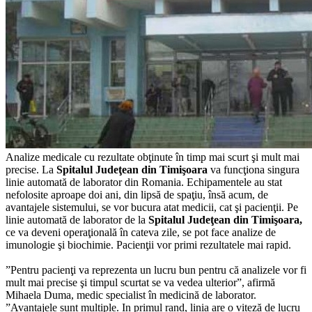
Analize medicale cu rezultate obţinute în timp mai scurt şi mult mai
precise. La
Spitalul Judeţean din Timişoara
va funcţiona singura
linie automată de laborator din Romania. Echipamentele au stat
nefolosite aproape doi ani, din lipsă de spaţiu, însă acum, de
avantajele sistemului, se vor bucura atat medicii, cat şi pacienţii. Pe
linie automată de laborator de la
Spitalul Judeţean din Timişoara,
ce va deveni operaţională în cateva zile, se pot face analize de
imunologie şi biochimie. Pacienţii vor primi rezultatele mai rapid.
”Pentru pacienţi va reprezenta un lucru bun pentru că analizele vor fi
mult mai precise şi timpul scurtat se va vedea ulterior”, afirmă
Mihaela Duma, medic specialist în medicină de laborator.
”Avantajele sunt multiple. In primul rand, linia are o viteză de lucru