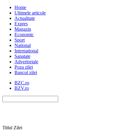
Home
Ultimele articole
Actualitate
Expres
Magazin
Economic
Sport
National
International
Sanatate
Advertoriale
Poza zilei
Bancul zilei
BZC.ro
BZV.ro
Titlul Zilei