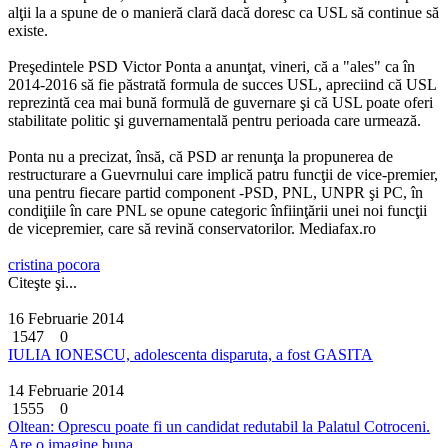
alţii la a spune de o manieră clară dacă doresc ca USL să continue să
existe.
Preşedintele PSD Victor Ponta a anunţat, vineri, că a "ales" ca în
2014-2016 să fie păstrată formula de succes USL, apreciind că USL
reprezintă cea mai bună formulă de guvernare şi că USL poate oferi
stabilitate politic şi guvernamentală pentru perioada care urmează.
Ponta nu a precizat, însă, că PSD ar renunţa la propunerea de
restructurare a Guevrnului care implică patru funcţii de vice-premier,
una pentru fiecare partid component -PSD, PNL, UNPR şi PC, în
condiţiile în care PNL se opune categoric înfiinţării unei noi funcţii
de vicepremier, care să revină conservatorilor. Mediafax.ro
cristina pocora
Citeşte şi...
16 Februarie 2014
1547
0
IULIA IONESCU, adolescenta disparuta, a fost GASITA
14 Februarie 2014
1555
0
Oltean: Oprescu poate fi un candidat redutabil la Palatul Cotroceni.
Are o imagine buna