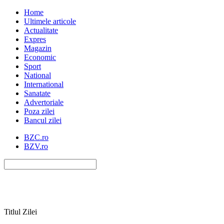
Home
Ultimele articole
Actualitate
Expres
Magazin
Economic
Sport
National
International
Sanatate
Advertoriale
Poza zilei
Bancul zilei
BZC.ro
BZV.ro
Titlul Zilei