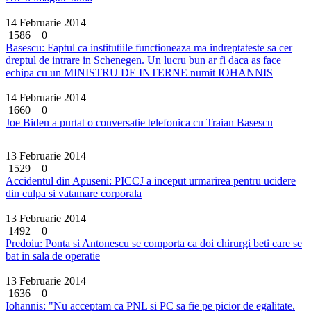
14 Februarie 2014
1586
0
Basescu: Faptul ca institutiile functioneaza ma indreptateste sa cer
dreptul de intrare in Schenegen. Un lucru bun ar fi daca as face
echipa cu un MINISTRU DE INTERNE numit IOHANNIS
14 Februarie 2014
1660
0
Joe Biden a purtat o conversatie telefonica cu Traian Basescu
13 Februarie 2014
1529
0
Accidentul din Apuseni: PICCJ a inceput urmarirea pentru ucidere
din culpa si vatamare corporala
13 Februarie 2014
1492
0
Predoiu: Ponta si Antonescu se comporta ca doi chirurgi beti care se
bat in sala de operatie
13 Februarie 2014
1636
0
Iohannis: "Nu acceptam ca PNL si PC sa fie pe picior de egalitate.