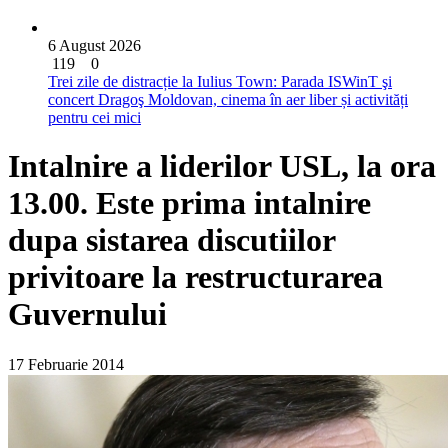
6 August 2026
119
0
Trei zile de distracție la Iulius Town: Parada ISWinT şi
concert Dragoş Moldovan, cinema în aer liber și activități
pentru cei mici
Intalnire a liderilor USL, la ora
13.00. Este prima intalnire
dupa sistarea discutiilor
privitoare la restructurarea
Guvernului
17 Februarie 2014