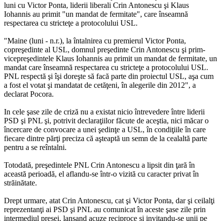
luni cu Victor Ponta, liderii liberali Crin Antonescu şi Klaus
Iohannis au primit "un mandat de fermitate", care înseamnă
respectarea cu stricteţe a protocolului USL.
"Maine (luni - n.r.), la întalnirea cu premierul Victor Ponta,
copreşedinte al USL, domnul preşedinte Crin Antonescu şi prim-
vicepreşedintele Klaus Iohannis au primit un mandat de fermitate, un
mandat care înseamnă respectarea cu stricteţe a protocolului USL.
PNL respectă şi îşi doreşte să facă parte din proiectul USL, aşa cum
a fost el votat şi mandatat de cetăţeni, în alegerile din 2012", a
declarat Pocora.
In cele şase zile de criză nu a existat nicio întrevedere între liderii
PSD şi PNL şi, potrivit declaraţiilor făcute de aceştia, nici măcar o
încercare de convocare a unei şedinţe a USL, în condiţiile în care
fiecare dintre părţi preciza că aşteaptă un semn de la cealaltă parte
pentru a se reîntalni.
Totodată, preşedintele PNL Crin Antonescu a lipsit din ţară în
această perioadă, el aflandu-se într-o vizită cu caracter privat în
străinătate.
Drept urmare, atat Crin Antonescu, cat şi Victor Ponta, dar şi ceilalţi
reprezentanţi ai PSD şi PNL au comunicat în aceste şase zile prin
intermediul presei, lansand acuze reciproce şi invitandu-se unii pe