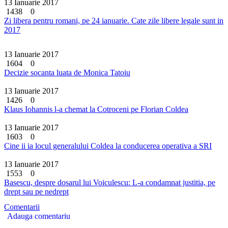
13 Ianuarie 2017
1438
0
Zi libera pentru romani, pe 24 ianuarie. Cate zile libere legale sunt in
2017
13 Ianuarie 2017
1604
0
Decizie socanta luata de Monica Tatoiu
13 Ianuarie 2017
1426
0
Klaus Iohannis l-a chemat la Cotroceni pe Florian Coldea
13 Ianuarie 2017
1603
0
Cine ii ia locul generalului Coldea la conducerea operativa a SRI
13 Ianuarie 2017
1553
0
Basescu, despre dosarul lui Voiculescu: L-a condamnat justitia, pe
drept sau pe nedrept
Comentarii
Adauga comentariu