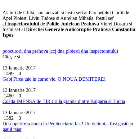
Alaturi de Ghita, sunt acuzati si fostii sefi ai Parchetului Curtii de
Apel Ploiesti Liviu Tudose si Aurelian Mihaila, fostul sef
al
Inspectoratului
de
Politie Judetean Prahova
Viorel Dosaru si
fostul sef al
Directiei Generale Anticoruptie Prahova Constantin
Ispas
.
poocurorii dna
prahova
iccj
dna ploiesti
dna
inspectoratului
Citeşte şi...
13 Ianuarie 2017
1499
0
Gabi Firea taie in carne vie. O NOUA DEMITERE!
13 Ianuarie 2017
1460
0
Coada IMENSA de TIR-uri la granita dintre Bulgaria si Turcia
13 Ianuarie 2017
1382
0
Descoperire socanta in Penitenciarul Iasi! Un detinut a fost gasit cu
gatul taiat