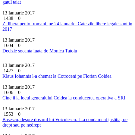
gatul taiat
13 Ianuarie 2017
1438
0
Zi libera pentru romani, pe 24 ianuarie. Cate zile libere legale sunt in
2017
13 Ianuarie 2017
1604
0
Decizie socanta luata de Monica Tatoiu
13 Ianuarie 2017
1427
0
Klaus Iohannis l-a chemat la Cotroceni pe Florian Coldea
13 Ianuarie 2017
1606
0
Cine ii ia locul generalului Coldea la conducerea operativa a SRI
13 Ianuarie 2017
1553
0
Basescu, despre dosarul lui Voiculescu: L-a condamnat justitia, pe
drept sau pe nedrept