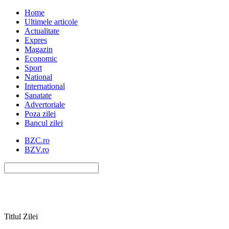
Home
Ultimele articole
Actualitate
Expres
Magazin
Economic
Sport
National
International
Sanatate
Advertoriale
Poza zilei
Bancul zilei
BZC.ro
BZV.ro
Titlul Zilei