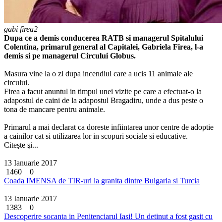
gabi firea2
Dupa ce a demis conducerea RATB si managerul Spitalului
Colentina, primarul general al Capitalei, Gabriela Firea, l-a
demis si pe managerul Circului Globus.
Masura vine la o zi dupa incendiul care a ucis 11 animale ale
circului.
Firea a facut anuntul in timpul unei vizite pe care a efectuat-o la
adapostul de caini de la adapostul Bragadiru, unde a dus peste o
tona de mancare pentru animale.
Primarul a mai declarat ca doreste infiintarea unor centre de adoptie
a cainilor cat si utilizarea lor in scopuri sociale si educative.
Citeşte şi...
13 Ianuarie 2017
1460
0
Coada IMENSA de TIR-uri la granita dintre Bulgaria si Turcia
13 Ianuarie 2017
1383
0
Descoperire socanta in Penitenciarul Iasi! Un detinut a fost gasit cu