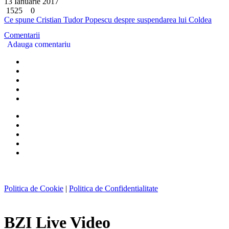
13 Ianuarie 2017
1525
0
Ce spune Cristian Tudor Popescu despre suspendarea lui Coldea
Comentarii
Adauga comentariu
Politica de Cookie
|
Politica de Confidentialitate
BZI Live Video