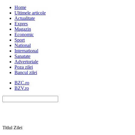
Home
Ultimele articole
Actualitate
Expres
Magazin
Economic
Sport
National
International
Sanatate
Advertoriale
Poza zilei
Bancul zilei
BZC.ro
BZV.ro
Titlul Zilei