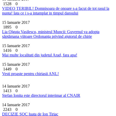
1528
0
VIDEO TERIBIL! Domnisoara de onoare s-a facut de tot rasul la
nunta! Iata ce i s-a intamplat in timpul dansului
15 Ianuarie 2017
1895
0
Lia Olguţa Vasilescu, ministrul Muncii: Guvernul va adopta
săptămana viitoare Ordonanţa privind ajutorul de chirie
15 Ianuarie 2017
1416
0
Mai multe localitati din judetul Arad, fara apa!
15 Ianuarie 2017
1449
0
Vesti proaste pentru chiriasii ANL!
14 Ianuarie 2017
1413
0
Stefan Ionita este directorul interimar al CNAIR
14 Ianuarie 2017
2243
0
DECIZIE SOC luata de Ion Tiriac