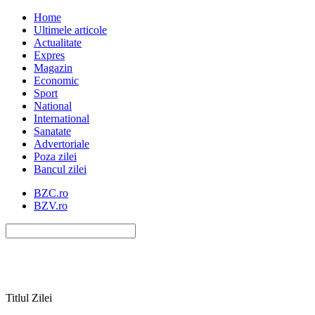
Home
Ultimele articole
Actualitate
Expres
Magazin
Economic
Sport
National
International
Sanatate
Advertoriale
Poza zilei
Bancul zilei
BZC.ro
BZV.ro
Titlul Zilei