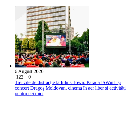
6 August 2026
122
0
Trei zile de distracție la Iulius Town: Parada ISWinT şi
concert Dragoş Moldovan, cinema în aer liber și activități
pentru cei mici