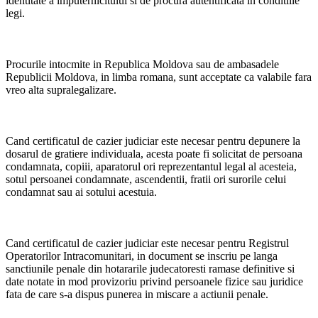
identitate a imputernicitului si de procura autentificata in conditiile
legi.
Procurile intocmite in Republica Moldova sau de ambasadele
Republicii Moldova, in limba romana, sunt acceptate ca valabile fara
vreo alta supralegalizare.
Cand certificatul de cazier judiciar este necesar pentru depunere la
dosarul de gratiere individuala, acesta poate fi solicitat de persoana
condamnata, copiii, aparatorul ori reprezentantul legal al acesteia,
sotul persoanei condamnate, ascendentii, fratii ori surorile celui
condamnat sau ai sotului acestuia.
Cand certificatul de cazier judiciar este necesar pentru Registrul
Operatorilor Intracomunitari, in document se inscriu pe langa
sanctiunile penale din hotararile judecatoresti ramase definitive si
date notate in mod provizoriu privind persoanele fizice sau juridice
fata de care s-a dispus punerea in miscare a actiunii penale.