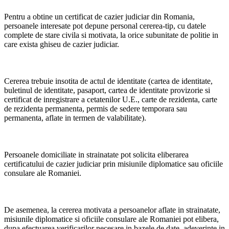
Pentru a obtine un certificat de cazier judiciar din Romania,
persoanele interesate pot depune personal cererea-tip, cu datele
complete de stare civila si motivata, la orice subunitate de politie in
care exista ghiseu de cazier judiciar.
Cererea trebuie insotita de actul de identitate (cartea de identitate,
buletinul de identitate, pasaport, cartea de identitate provizorie si
certificat de inregistrare a cetatenilor U.E., carte de rezidenta, carte
de rezidenta permanenta, permis de sedere temporara sau
permanenta, aflate in termen de valabilitate).
Persoanele domiciliate in strainatate pot solicita eliberarea
certificatului de cazier judiciar prin misiunile diplomatice sau oficiile
consulare ale Romaniei.
De asemenea, la cererea motivata a persoanelor aflate in strainatate,
misiunile diplomatice si oficiile consulare ale Romaniei pot elibera,
dupa efectuarea verificarilor necesare in bazele de date, adeverinte in