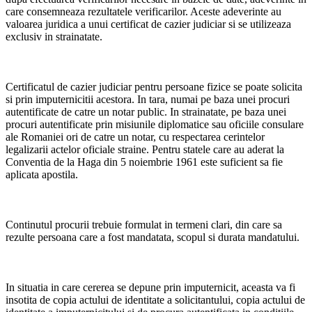
care consemneaza rezultatele verificarilor. Aceste adeverinte au
valoarea juridica a unui certificat de cazier judiciar si se utilizeaza
exclusiv in strainatate.
Certificatul de cazier judiciar pentru persoane fizice se poate solicita
si prin imputernicitii acestora. In tara, numai pe baza unei procuri
autentificate de catre un notar public. In strainatate, pe baza unei
procuri autentificate prin misiunile diplomatice sau oficiile consulare
ale Romaniei ori de catre un notar, cu respectarea cerintelor
legalizarii actelor oficiale straine. Pentru statele care au aderat la
Conventia de la Haga din 5 noiembrie 1961 este suficient sa fie
aplicata apostila.
Continutul procurii trebuie formulat in termeni clari, din care sa
rezulte persoana care a fost mandatata, scopul si durata mandatului.
In situatia in care cererea se depune prin imputernicit, aceasta va fi
insotita de copia actului de identitate a solicitantului, copia actului de