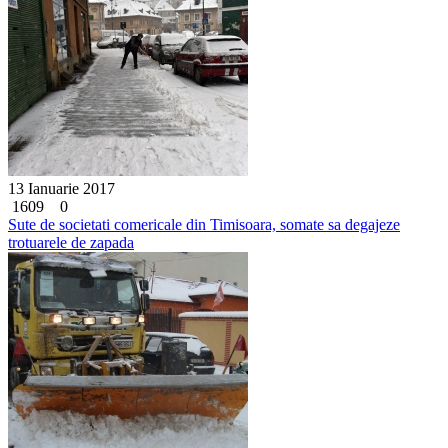
13 Ianuarie 2017
1609
0
Sute de societati comericale din Timisoara, somate sa degajeze
trotuarele de zapada