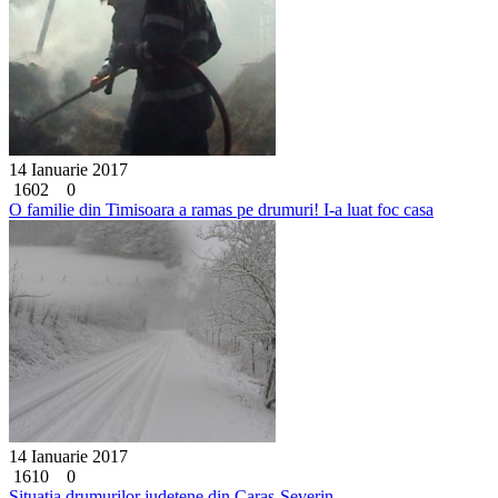
14 Ianuarie 2017
1602
0
O familie din Timisoara a ramas pe drumuri! I-a luat foc casa
14 Ianuarie 2017
1610
0
Situatia drumurilor judetene din Caras-Severin