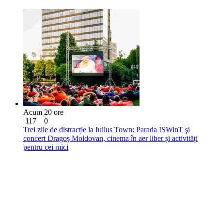
Acum 20 ore
117
0
Trei zile de distracție la Iulius Town: Parada ISWinT şi
concert Dragoş Moldovan, cinema în aer liber și activități
pentru cei mici