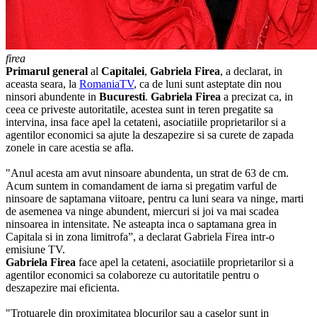
firea
Primarul general
al
Capitalei
,
Gabriela Firea
, a declarat, in
aceasta seara, la
RomaniaTV
, ca de luni sunt asteptate din nou
ninsori abundente in
Bucuresti
.
Gabriela Firea
a precizat ca, in
ceea ce priveste autoritatile, acestea sunt in teren pregatite sa
intervina, insa face apel la cetateni, asociatiile proprietarilor si a
agentilor economici sa ajute la deszapezire si sa curete de zapada
zonele in care acestia se afla.
"Anul acesta am avut ninsoare abundenta, un strat de 63 de cm.
Acum suntem in comandament de iarna si pregatim varful de
ninsoare de saptamana viitoare, pentru ca luni seara va ninge, marti
de asemenea va ninge abundent, miercuri si joi va mai scadea
ninsoarea in intensitate. Ne asteapta inca o saptamana grea in
Capitala si in zona limitrofa”, a declarat Gabriela Firea intr-o
emisiune TV.
Gabriela Firea
face apel la cetateni, asociatiile proprietarilor si a
agentilor economici sa colaboreze cu autoritatile pentru o
deszapezire mai eficienta.
"Trotuarele din proximitatea blocurilor sau a caselor sunt in