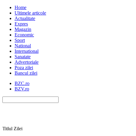
Home
Ultimele articole
Actualitate
Expres
Magazin
Economic
Sport
National
International
Sanatate
Advertoriale
Poza zilei
Bancul zilei
BZC.ro
BZV.ro
Titlul Zilei