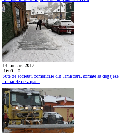
13 Ianuarie 2017
1609
0
Sute de societati comericale din Timisoara, somate sa degajeze
trotuarele de zapada