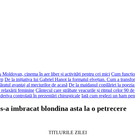
 Moldovan, cinema în aer liber și activități pentru cei mici
Cum funcțion
rp
De la inițiativa lui Gabriel Hanot la formatul elvețian. Cum a transf
ăratul avantaj al meciurilor de acasă
De la maidanul copilăriei la poezia
 relaxării feminine
Cântecul care străbate veacurile și ritmul celor 90 de
deriva controlată în prezentări chirurgicale
Iată cum reglezi un ham pen
a imbracat blondina asta la o petrecere
TITLURILE ZILEI