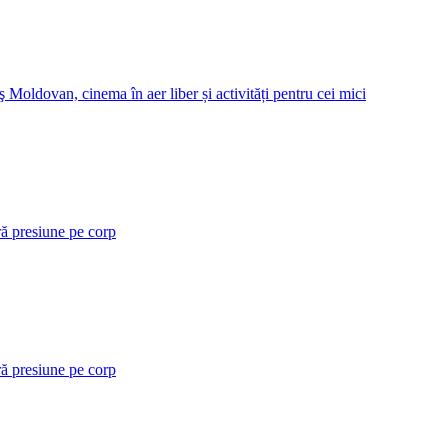
 Moldovan, cinema în aer liber și activități pentru cei mici
ră presiune pe corp
ră presiune pe corp