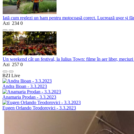
Iată cum reglezi un ham pentru motocoasă corect. Lucrează ușor și fă
Azi
234
0
Un weekend cât un festival, la Iulius Town: filme în aer liber, meciuri
Azi
257
0
BZI Live
Andra Ilioan - 3.3.2023
Anamaria Prodan - 3.3.2023
Eugen Orlando Teodorovici - 3.3.2023