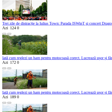
Trei zile de distracție la Iulius Town: Parada ISWinT şi concert Dragoş
Azi
124
0
Iată cum reglezi un ham pentru motocoasă corect. Lucrează ușor și fă
Azi
172
0
Iată cum reglezi un ham pentru motocoasă corect. Lucrează ușor și fă
Azi
189
0