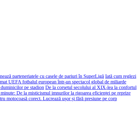
ează parteneriatele cu casele de pariuri în SuperLigă
Iată cum reglezi
ormat UEFA fotbalul european într-un spectacol global de miliarde
 duminicilor pe stadion
De la corsetul secolului al XIX-lea la confortul
 minute: De la misticismul imnurilor la rigoarea eficienței pe reprize
tru motocoasă corect. Lucrează ușor și fără presiune pe corp