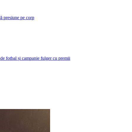
ră presiune pe corp
 de fotbal și campanie fulger cu premii