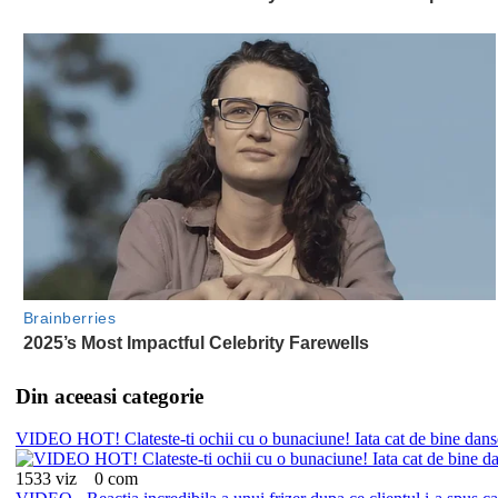
Din aceeasi categorie
VIDEO HOT! Clateste-ti ochii cu o bunaciune! Iata cat de bine dan
1533 viz
0 com