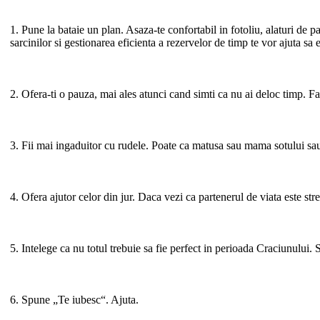
1. Pune la bataie un plan. Asaza-te confortabil in fotoliu, alaturi de p
sarcinilor si gestionarea eficienta a rezervelor de timp te vor ajuta sa 
2. Ofera-ti o pauza, mai ales atunci cand simti ca nu ai deloc timp. Fa 
3. Fii mai ingaduitor cu rudele. Poate ca matusa sau mama sotului sau 
4. Ofera ajutor celor din jur. Daca vezi ca partenerul de viata este stres
5. Intelege ca nu totul trebuie sa fie perfect in perioada Craciunului. St
6. Spune „Te iubesc“. Ajuta.