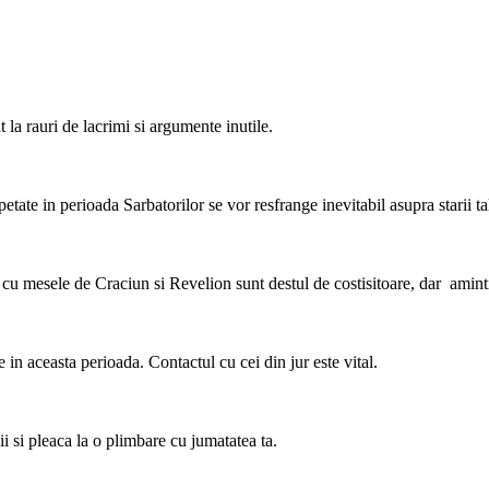
la rauri de lacrimi si argumente inutile.
etate in perioada Sarbatorilor se vor resfrange inevitabil asupra starii tal
le cu mesele de Craciun si Revelion sunt destul de costisitoare, dar amint
e in aceasta perioada. Contactul cu cei din jur este vital.
pii si pleaca la o plimbare cu jumatatea ta.