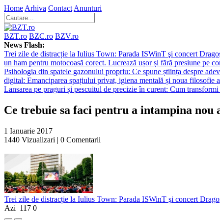
Home
Arhiva
Contact
Anunturi
BZT.ro
BZC.ro
BZV.ro
News Flash:
Trei zile de distracție la Iulius Town: Parada ISWinT şi concert Dragoş
un ham pentru motocoasă corect. Lucrează ușor și fără presiune pe co
Psihologia din spatele gazonului propriu: Ce spune știința despre adev
digital: Emanciparea spațiului privat, igiena mentală și noua filosofie a
Lansarea pe praguri și pescuitul de precizie în curent: Cum transformi 
Ce trebuie sa faci pentru a intampina nou a
1 Ianuarie 2017
1440
Vizualizari |
0
Comentarii
Trei zile de distracție la Iulius Town: Parada ISWinT şi concert Dragoş
Azi
117
0