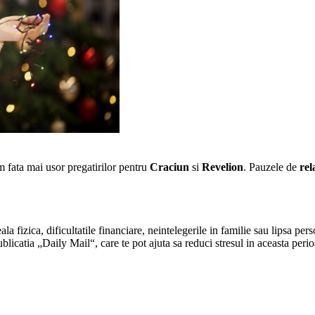
 fata mai usor pregatirilor pentru
Craciun
si
Revelion
. Pauzele de
re
a fizica, dificultatile financiare, neintelegerile in familie sau lipsa pe
licatia „Daily Mail“, care te pot ajuta sa reduci stresul in aceasta peri