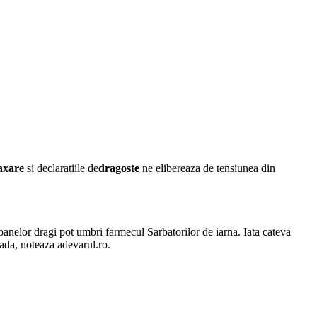
laxare
si declaratiile de
dragoste
ne elibereaza de tensiunea din
rsoanelor dragi pot umbri farmecul Sarbatorilor de iarna. Iata cateva
oada, noteaza adevarul.ro.