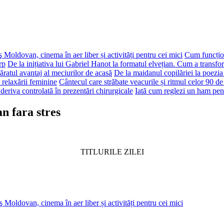
 Moldovan, cinema în aer liber și activități pentru cei mici
Cum funcțion
rp
De la inițiativa lui Gabriel Hanot la formatul elvețian. Cum a transf
ăratul avantaj al meciurilor de acasă
De la maidanul copilăriei la poezia
 relaxării feminine
Cântecul care străbate veacurile și ritmul celor 90 de
deriva controlată în prezentări chirurgicale
Iată cum reglezi un ham pen
n fara stres
TITLURILE ZILEI
 Moldovan, cinema în aer liber și activități pentru cei mici