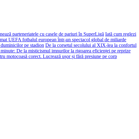
ează parteneriatele cu casele de pariuri în SuperLigă
Iată cum reglezi
ormat UEFA fotbalul european într-un spectacol global de miliarde
 duminicilor pe stadion
De la corsetul secolului al XIX-lea la confortul
 minute: De la misticismul imnurilor la rigoarea eficienței pe reprize
tru motocoasă corect. Lucrează ușor și fără presiune pe corp