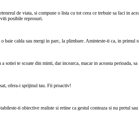
artenerul de viata, si compune o lista cu tot ceea ce trebuie sa faci in ac
eviti posibile reprosuri.
o baie calda sau mergi in parc, la plimbare. Aminteste-ti ca, in primul ran
a sotiei te scoate din minti, dar incearca, macar in aceasta perioada, sa 
at, ofera-i sprijinul tau. Fii proactiv!
abileste-ti obiective realiste si retine ca gestul conteaza si nu pretul sau