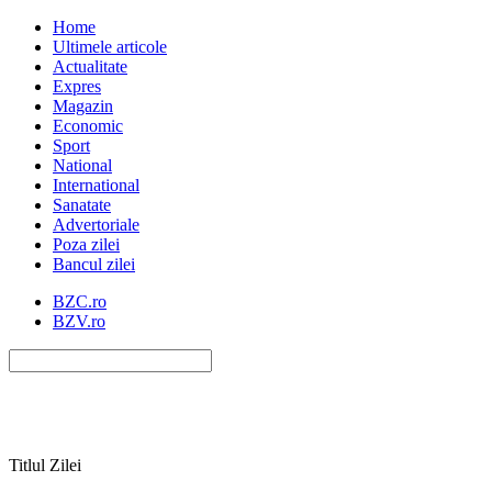
Home
Ultimele articole
Actualitate
Expres
Magazin
Economic
Sport
National
International
Sanatate
Advertoriale
Poza zilei
Bancul zilei
BZC.ro
BZV.ro
Titlul Zilei