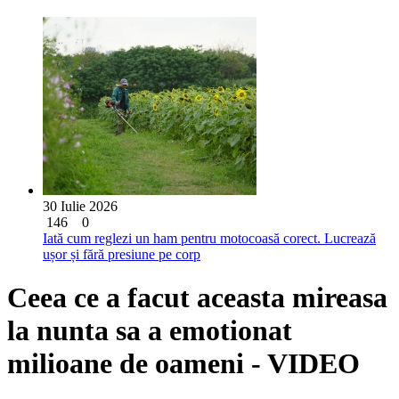
30 Iulie 2026
146
0
Iată cum reglezi un ham pentru motocoasă corect. Lucrează
ușor și fără presiune pe corp
Ceea ce a facut aceasta mireasa
la nunta sa a emotionat
milioane de oameni - VIDEO