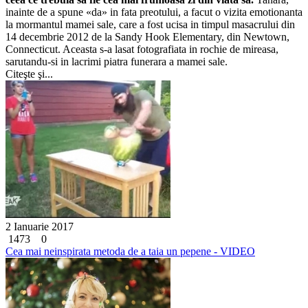
inainte de a spune «da» in fata preotului, a facut o vizita emotionanta
la mormantul mamei sale, care a fost ucisa in timpul masacrului din
14 decembrie 2012 de la Sandy Hook Elementary, din Newtown,
Connecticut. Aceasta s-a lasat fotografiata in rochie de mireasa,
sarutandu-si in lacrimi piatra funerara a mamei sale.
Citeşte şi...
2 Ianuarie 2017
1473
0
Cea mai neinspirata metoda de a taia un pepene - VIDEO