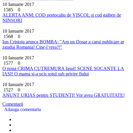
10 Ianuarie 2017
1585
0
ALERTA ANM: COD portocaliu de VISCOL si cod galben de
NINSORI
10 Ianuarie 2017
1568
0
Ion Cristoiu arunca BOMBA: "Am un Dosar a carui publicare ar
zgudui Romania! Cine-l vrea?!"
10 Ianuarie 2017
1577
0
O noua CRIMA CUTREMURA Iasul! SCENE SOCANTE LA
IASI! O mama si-a ucis sotul sub privire fiului
10 Ianuarie 2017
1527
0
ANUNT URIAS pentru STUDENTI! Vor avea GRATUITATE!
Comentarii
Adauga comentariu