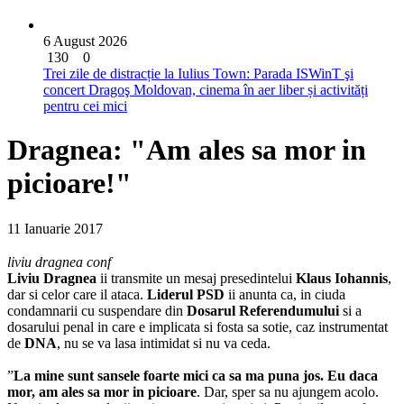
6 August 2026
130
0
Trei zile de distracție la Iulius Town: Parada ISWinT şi
concert Dragoş Moldovan, cinema în aer liber și activități
pentru cei mici
Dragnea: "Am ales sa mor in
picioare!"
11 Ianuarie 2017
liviu dragnea conf
Liviu Dragnea
ii transmite un mesaj presedintelui
Klaus Iohannis
,
dar si celor care il ataca.
Liderul PSD
ii anunta ca, in ciuda
condamnarii cu suspendare din
Dosarul Referendumului
si a
dosarului penal in care e implicata si fosta sa sotie, caz instrumentat
de
DNA
, nu se va lasa intimidat si nu va ceda.
”
La mine sunt sansele foarte mici ca sa ma puna jos. Eu daca
mor, am ales sa mor in picioare
. Dar, sper sa nu ajungem acolo.