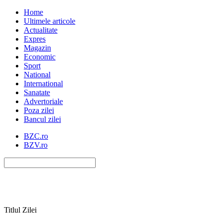
Home
Ultimele articole
Actualitate
Expres
Magazin
Economic
Sport
National
International
Sanatate
Advertoriale
Poza zilei
Bancul zilei
BZC.ro
BZV.ro
Titlul Zilei