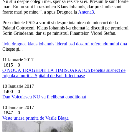
Nu stiu despre colegii mei, sper sa reziste si ei. Presiunile sunt foarte
mari. Eu nu sunt in razboi cu Klaus Iohannis, dar presiunile sunt
foarte mari pe mine.”, a spus Dragnea la
Antena3
.
Presedintele PSD a vorbit si despre intalnirea de miercuri de la
Palatul Cotroceni. Klaus Iohannis l-a chemat la discutii pe premierul
Sorin Grindeanu, dar si pe ministrul Finantelor, Viorel Stefan.
liviu dragnea
klaus iohannis
liderul psd
dosarul referendumului
dna
Citeşte şi...
11 Ianuarie 2017
1615
0
O NOUA TRAGEDIE LA TIMISOARA! Un bebelus suspect de
rujeola a murit la Spitalul de Boli Infectioase
10 Ianuarie 2017
1400
0
Dan Voiculescu NU va fi eliberat conditionat
10 Ianuarie 2017
1847
0
Veste uriasa primita de Vasile Blaga