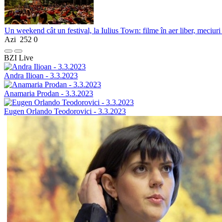
Un weekend cât un festival, la Iulius Town: filme în aer liber, meciuri
Azi
252
0
BZI Live
Andra Ilioan - 3.3.2023
Anamaria Prodan - 3.3.2023
Eugen Orlando Teodorovici - 3.3.2023