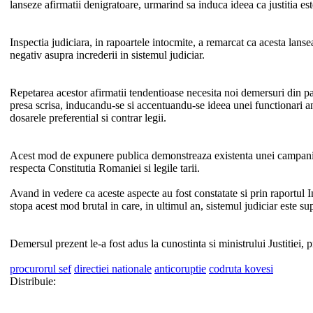
lanseze afirmatii denigratoare, urmarind sa induca ideea ca justitia es
Inspectia judiciara, in rapoartele intocmite, a remarcat ca acesta lans
negativ asupra increderii in sistemul judiciar.
Repetarea acestor afirmatii tendentioase necesita noi demersuri din par
presa scrisa, inducandu-se si accentuandu-se ideea unei functionari an
dosarele preferential si contrar legii.
Acest mod de expunere publica demonstreaza existenta unei campanii de
respecta Constitutia Romaniei si legile tarii.
Avand in vedere ca aceste aspecte au fost constatate si prin raportul
stopa acest mod brutal in care, in ultimul an, sistemul judiciar este su
Demersul prezent le-a fost adus la cunostinta si ministrului Justitie
procurorul sef
directiei nationale
anticoruptie
codruta kovesi
Distribuie: