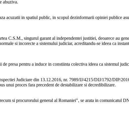
te abuziva.
eaza acuzatii in spatiul public, in scopul dezinformarii opiniei publice a
tea C.S.M., singurul garant al independentei justitiei, deoarece au genera
ormale si incorecte a sistemului judiciar, acreditandu-se ideea ca instan
 presa pentru a induce in constiinta colectiva ideea ca sistemul judici
 Inspectiei Judiciare din 13.12.2016, nr. 7989/IJ/4215/DIJ/1792/DIP/2016
pus unui proces fara precedent de destabilizare si decredibilizare.
i, precum si procurorului general al Romaniei", se arata in comunicatul 