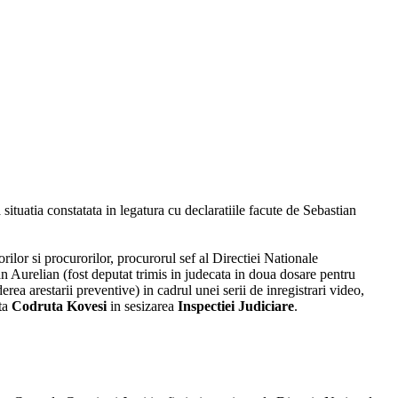
a situatia constatata in legatura cu declaratiile facute de Sebastian
orilor si procurorilor, procurorul sef al Directiei Nationale
ian Aurelian (fost deputat trimis in judecata in doua dosare pentru
erea arestarii preventive) in cadrul unei serii de inregistrari video,
ata
Codruta Kovesi
in sesizarea
Inspectiei Judiciare
.