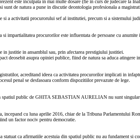
rezent este inculpata in mai multe dosare (fie in curs de judecare la Inalt
i sunt de natura a pune in discutie deontologia profesionala a magistrati
si a activitatii procurorului sef al institutiei, precum si a sistemului judi
a si impartialitatea procurorilor este influentata de persoane cu anumite i
in justitie in ansamblul sau, prin afectarea prestigiului justitiei.
pact deosebit asupra opiniei publice, fiind de natura sa aduca atingere i
stratilor, acreditand ideea ca activitatea procurorilor implicati in infapt
ocesul penal se desfasoara conform dispozitiilor prevazute de lege.
nsate in spatiul public de GHITA SEBASTIAN AURELIAN nu sunt singular
 ca, incepand cu luna aprilie 2016, chiar de la Tribuna Parlamentului Ro
a fiind un factor nociv pentru democratie.
-a statuat ca afirmatiile acestuia din spatiul public nu au fundament si c