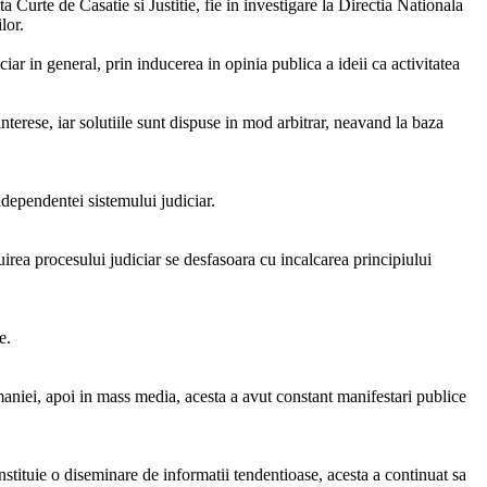
a Curte de Casatie si Justitie, fie in investigare la Directia Nationala
lor.
ciar in general, prin inducerea in opinia publica a ideii ca activitatea
nterese, iar solutiile sunt dispuse in mod arbitrar, neavand la baza
ndependentei sistemului judiciar.
uirea procesului judiciar se desfasoara cu incalcarea principiului
e.
maniei, apoi in mass media, acesta a avut constant manifestari publice
onstituie o diseminare de informatii tendentioase, acesta a continuat sa