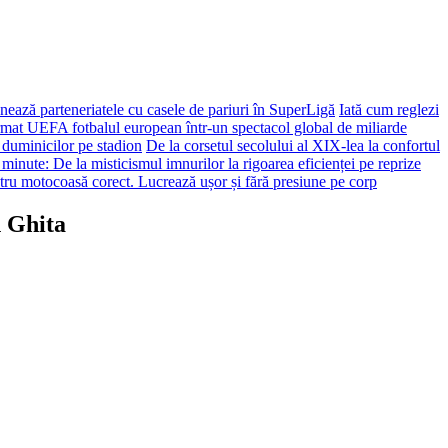
ează parteneriatele cu casele de pariuri în SuperLigă
Iată cum reglezi
ormat UEFA fotbalul european într-un spectacol global de miliarde
 duminicilor pe stadion
De la corsetul secolului al XIX-lea la confortul
 minute: De la misticismul imnurilor la rigoarea eficienței pe reprize
tru motocoasă corect. Lucrează ușor și fără presiune pe corp
n Ghita