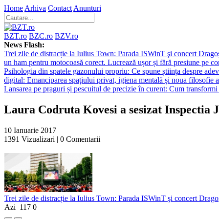
Home
Arhiva
Contact
Anunturi
BZT.ro
BZC.ro
BZV.ro
News Flash:
Trei zile de distracție la Iulius Town: Parada ISWinT şi concert Dragoş
un ham pentru motocoasă corect. Lucrează ușor și fără presiune pe co
Psihologia din spatele gazonului propriu: Ce spune știința despre adev
digital: Emanciparea spațiului privat, igiena mentală și noua filosofie a
Lansarea pe praguri și pescuitul de precizie în curent: Cum transformi 
Laura Codruta Kovesi a sesizat Inspectia J
10 Ianuarie 2017
1391
Vizualizari |
0
Comentarii
Trei zile de distracție la Iulius Town: Parada ISWinT şi concert Dragoş
Azi
117
0