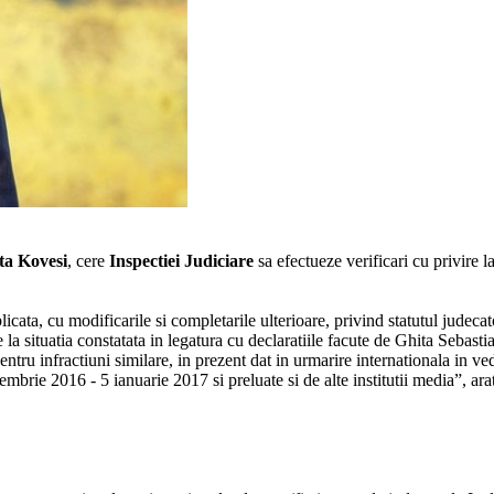
a Kovesi
, cere
Inspectiei Judiciare
sa efectueze verificari cu privire l
icata, cu modificarile si completarile ulterioare, privind statutul judecat
e la situatia constatata in legatura cu declaratiile facute de Ghita Sebast
entru infractiuni similare, in prezent dat in urmarire internationala in ved
mbrie 2016 - 5 ianuarie 2017 si preluate si de alte institutii media”, ar