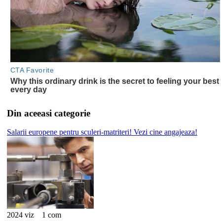
Din aceeasi categorie
Salarii europene pentru sculeri-matriteri! Vezi cine angajeaza!
2024 viz
1 com