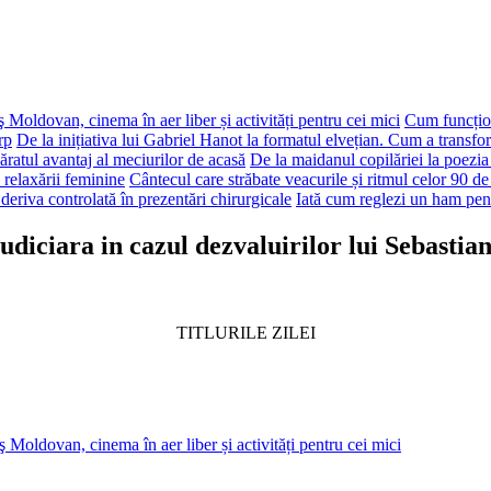
 Moldovan, cinema în aer liber și activități pentru cei mici
Cum funcțion
rp
De la inițiativa lui Gabriel Hanot la formatul elvețian. Cum a transf
ăratul avantaj al meciurilor de acasă
De la maidanul copilăriei la poezia
 relaxării feminine
Cântecul care străbate veacurile și ritmul celor 90 de
deriva controlată în prezentări chirurgicale
Iată cum reglezi un ham pen
udiciara in cazul dezvaluirilor lui Sebastia
TITLURILE ZILEI
 Moldovan, cinema în aer liber și activități pentru cei mici