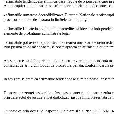
- afirmatiile tendentioase si mincinoase, facute de o persoana care in p
Anticoruptie) sunt de natura sa submineze autoritatea judecatoreasca s
- afirmatiile urmaresc decredibilizarea Directiei Nationale Anticoruptie 
procurorilor nu se desfasoara in limitele cadrului legal.
- afirmatiile lansate in spatiul public acrediteaza ideea ca independent
elemente de probatiune administrate legal.
- afirmatiile pot avea drept consecinta crearea unei stari de neincredere 
Prin prisma celor mentionate, se poate aprecia ca afirmatiile au un im
Acestea creeaza dubii greu de inlaturat cu privire la independenta magi
consacrat de art. 2 din Codul de procedura penala, conform caruia pr
In sesizare se arata ca afirmatiile tendentioase si mincinoase la
De aceea prezentei sesizari i-au fost atasate anexele din care rezulta
prin care actul de justitie a fost diabolizat, justitia fiind prezentata c
Cu toate ca prin deciziile Inspectiei judiciare si ale Plenului C.S.M. s