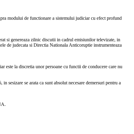
supra modului de functionare a sistemului judiciar cu efect profund
t si genereaza zilnic discutii in cadrul emisiunilor televizate, in
tele de judecata si Directia Nationala Anticoruptie instrumenteaza
ar este la discretia unor persoane cu functii de conducere care nu
, in sesizare se arata ca sunt absolut necesare demersuri pentru a
DNA.