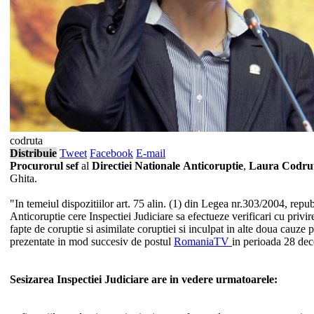
codruta
Distribuie
Tweet
Facebook
E-mail
Procurorul sef
al
Directiei Nationale
Anticoruptie
,
Laura Codrut
Ghita.
"In temeiul dispozitiilor art. 75 alin. (1) din Legea nr.303/2004, republ
Anticoruptie cere Inspectiei Judiciare sa efectueze verificari cu privir
fapte de coruptie si asimilate coruptiei si inculpat in alte doua cauze p
prezentate in mod succesiv de postul
RomaniaTV
in perioada 28 dece
Sesizarea Inspectiei Judiciare are in vedere urmatoarele: