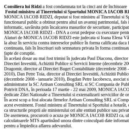
Consiliera lui Ridzi
a fost condamnata tot la cinci ani de închisoare
Fostul ministru al Tineretului si Sportului MONICA IACOB 
MONICA IACOB RIDZI, deputat si fost ministru al Tineretului si Sport
functionarul public a obtinut pentru altul un avantaj patrimonial, fals 
informatic, savârsita prin încalcarea masurilor de securitate, participa
MONICA IACOB RIDZI - DNA a cerut pedepse cu executare pentru
Alaturi de MONICA IACOB RIDZI este judecata si Ioana Elena Vârsta
la abuz în serviciu contra intereselor publice în forma calificata daca 
continuata, fals în înscrisuri sub semnatura privata în forma continuata,
fapte de coruptie.
În acelasi dosar au mai fost trimisi în judecata Paul Diaconu, direc
Directiei Investitii, Achizitii Publice si Servicii Interne (decembrie
Dragomir, director al Directiei Buget Contabilitate (decembrie 2008 -
2010), Dan Petre Toia, director al Directiei Investitii, Achizitii Publi
(decembrie 2008 - ianuarie 2010), Bogdan Petre Iacobescu, asociat 
administrator la SC Artisan Consulting SRL si SC Compania de Publi
Potrivit DNA, în perioada 17 martie - 22 mai 2009, MONICA IACOB RIDZ
dedicate Zilei Nationale a Tineretului si externalizarii serviciilor de o
În acest scop a fost alocata firmelor Artisan Consulting SRL si Comp
acest eveniment. Fostul ministru al Tineretului si Sportului a hotarât,
ca structurile proprii ale ministerului ori alte entitati publice sau priv
De asemenea, procurorii o acuza pe MONICA IACOB RIDZI ca, ulterior de
calculatoarele MTS apartinând unora dintre coinculpati date informatice
pentru a împiedica aflarea adevarului.