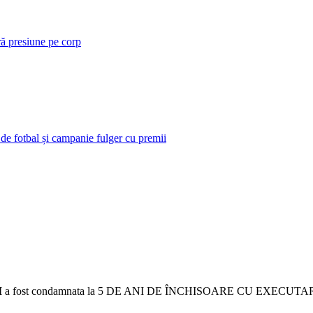
ră presiune pe corp
 de fotbal și campanie fulger cu premii
I
a fost condamnata la 5 DE ANI DE ÎNCHISOARE CU EXECUTARE, pen