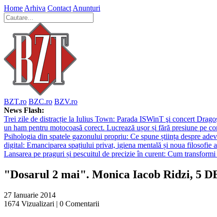
Home
Arhiva
Contact
Anunturi
BZT.ro
BZC.ro
BZV.ro
News Flash:
Trei zile de distracție la Iulius Town: Parada ISWinT şi concert Dragoş
un ham pentru motocoasă corect. Lucrează ușor și fără presiune pe co
Psihologia din spatele gazonului propriu: Ce spune știința despre adev
digital: Emanciparea spațiului privat, igiena mentală și noua filosofie a
Lansarea pe praguri și pescuitul de precizie în curent: Cum transformi 
"Dosarul 2 mai". Monica Iacob Ridzi
27 Ianuarie 2014
1674
Vizualizari |
0
Comentarii