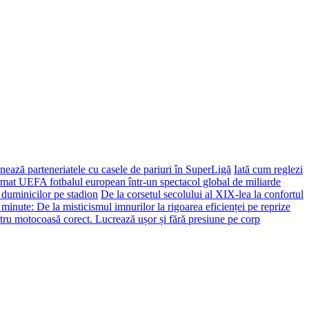
ează parteneriatele cu casele de pariuri în SuperLigă
Iată cum reglezi
ormat UEFA fotbalul european într-un spectacol global de miliarde
 duminicilor pe stadion
De la corsetul secolului al XIX-lea la confortul
 minute: De la misticismul imnurilor la rigoarea eficienței pe reprize
tru motocoasă corect. Lucrează ușor și fără presiune pe corp