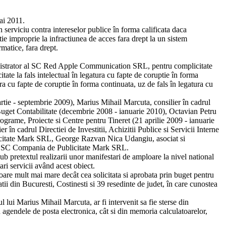
mai 2011.
erviciu contra intereselor publice în forma calificata daca
tie improprie la infractiunea de acces fara drept la un sistem
rmatice, fara drept.
nistrator al SC Red Apple Communication SRL, pentru complicitate
tate la fals intelectual în legatura cu fapte de coruptie în forma
tura cu fapte de coruptie în forma continuata, uz de fals în legatura cu
tie - septembrie 2009), Marius Mihail Marcuta, consilier în cadrul
ei Buget Contabilitate (decembrie 2008 - ianuarie 2010), Octavian Petru
ograme, Proiecte si Centre pentru Tineret (21 aprilie 2009 - ianuarie
 în cadrul Directiei de Investitii, Achizitii Publice si Servicii Interne
icitate Mark SRL, George Razvan Nica Udangiu, asociat si
 la SC Compania de Publicitate Mark SRL.
 pretextul realizarii unor manifestari de amploare la nivel national
ari servicii având acest obiect.
re mult mai mare decât cea solicitata si aprobata prin buget pentru
tii din Bucuresti, Costinesti si 39 resedinte de judet, în care cunostea
ui Marius Mihail Marcuta, ar fi intervenit sa fie sterse din
n agendele de posta electronica, cât si din memoria calculatoarelor,