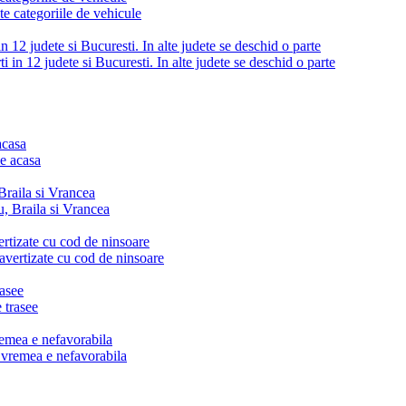
12 judete si Bucuresti. In alte judete se deschid o parte
acasa
raila si Vrancea
vertizate cu cod de ninsoare
rasee
emea e nefavorabila