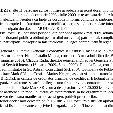
RIDZI
si alte 11 persoane au fost trimise în judecata în acest dosar în 3 
ului în perioada decembrie 2008 - iulie 2009, este acuzata de abuz în s
intelectual în legatura cu fapte de coruptie în forma continuata, participa
tie improprie la infractiunea de a modifica, sterge sau deteriora date info
 inculpatii din dosarul MONICAI RIDZI
, fostul sau consilier personal din perioada aprilie - mai 2009, admi
functionarul public a obtinut pentru altul un avantaj patrimonial, complici
 participatie improprie la fals intelectual la legea contabilitatii în lega
tor general al Directiei Generale Economice si Resurse Umane a MTS (mar
 2008 - mai 2009), Florin Catalin Mircea, consilier I A în cadrul Directi
 ianuarie 2010), Claudia Radu, director general al Directiei Generale Pr
ce si Servicii Interne (16 martie 2009- 5 mai 2009), Daniela Popa, consilier
si administrator la SC Artisan Consulting SRL si SC Compania de Publ
citate Mark SRL, si Cristian Marius Negrea, asociat si administrator
I, în calitate de ordonator principal de credite, ar fi hotarât ca, sub
rganizare aferente, sa atribuie ilegal unor firme private contracte de prest
ania de Publicitate Mark SRL suma de aproximativ 3.120.000 lei, o valoa
 de asemenea, în mod unilateral, ca evenimentele sa fie organizate în loca
ate vor desfasura manifestari de acest gen, potrivit procurorilor.
clansarii cercetarilor, în 13 iulie 2009, fostul ministru, cu ajutorul l
 si fisiere relevante cu privire la organizarea Zilei Tineretului, atât di