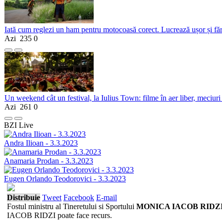
Iată cum reglezi un ham pentru motocoasă corect. Lucrează ușor și fă
Azi
235
0
Un weekend cât un festival, la Iulius Town: filme în aer liber, meciuri
Azi
261
0
BZI Live
Andra Ilioan - 3.3.2023
Anamaria Prodan - 3.3.2023
Eugen Orlando Teodorovici - 3.3.2023
Distribuie
Tweet
Facebook
E-mail
Fostul ministru al Tineretului si Sportului
MONICA IACOB RIDZ
IACOB RIDZI poate face recurs.