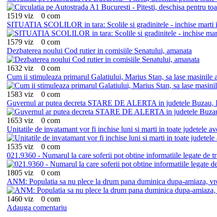
1519 viz
0 com
SITUATIA SCOLILOR in tara: Scolile si gradinitele - inchise marti in 
1579 viz
0 com
Dezbaterea noului Cod rutier in comisiile Senatului, amanata
1632 viz
0 com
Cum ii stimuleaza primarul Galatiului, Marius Stan, sa lase masinile 
1583 viz
0 com
Guvernul ar putea decreta STARE DE ALERTA in judetele Buzau, B
1653 viz
0 com
Unitatile de invatamant vor fi inchise luni si marti in toate judetele a
1535 viz
0 com
021.9360 - Numarul la care soferii pot obtine informatiile legate de t
1805 viz
0 com
ANM: Populatia sa nu plece la drum pana duminica dupa-amiaza, vr
1460 viz
0 com
Adauga comentariu