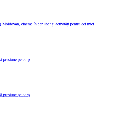
 Moldovan, cinema în aer liber și activități pentru cei mici
ră presiune pe corp
ră presiune pe corp