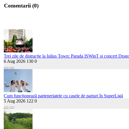
Comentarii (0)
Trei zile de distracție la Iulius Town: Parada ISWinT şi concert Drago
6 Aug 2026
130
0
Cum funcționează parteneriatele cu casele de pariuri în SuperLigă
5 Aug 2026
122
0