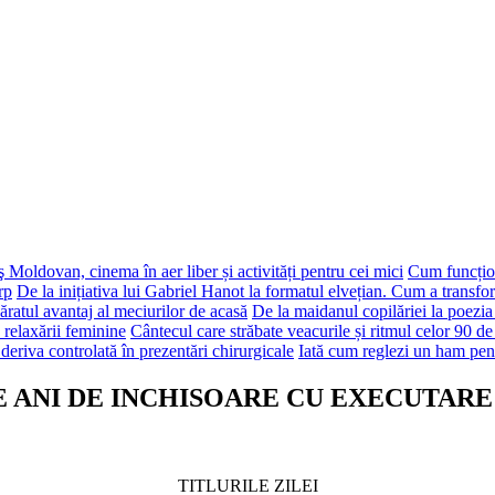
 Moldovan, cinema în aer liber și activități pentru cei mici
Cum funcțion
rp
De la inițiativa lui Gabriel Hanot la formatul elvețian. Cum a transf
ăratul avantaj al meciurilor de acasă
De la maidanul copilăriei la poezia
 relaxării feminine
Cântecul care străbate veacurile și ritmul celor 90 de
deriva controlată în prezentări chirurgicale
Iată cum reglezi un ham pen
, 5 DE ANI DE INCHISOARE CU EXECUTARE
TITLURILE ZILEI