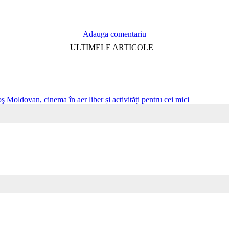
Adauga comentariu
ULTIMELE ARTICOLE
ş Moldovan, cinema în aer liber și activități pentru cei mici