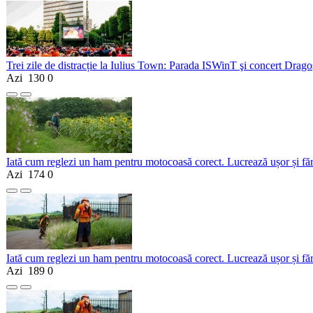
Trei zile de distracție la Iulius Town: Parada ISWinT şi concert Dragoş
Azi
130
0
Iată cum reglezi un ham pentru motocoasă corect. Lucrează ușor și fă
Azi
174
0
Iată cum reglezi un ham pentru motocoasă corect. Lucrează ușor și fă
Azi
189
0