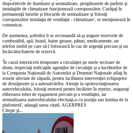
dispozitivele de iluminare şi semnalizare, ştergătoarele de parbriz şi
instalaţiile de climatizare funcţionează corespunzător. Curăţaţi în
permanenţă farurile şi blocurile de semnalizare şi folosiţi
corespunzător instalaţia de ventilaţie - climatizare', se menţionează în
comunicat.
De asemenea, şoferilor li se recomandă să-şi asigure rezervele de
combustibil, apă, hrană, haine groase, pături, medicamente, un
telefon mobil pe care să-l folosească în caz de urgenţă precum şi un
încărcător/baterie de rezervă.
'În cazul interzicerii temporare a circulaţiei pe unele sectoare de
drum, respectaţi indicaţiile agenţilor de circulaţie şi a lucrătorilor de
la Compania Naţională de Autostrăzi şi Drumuri Naţionale aflaţi în
zonele afectate de zăpadă, pentru facilitarea intervenţiei echipajelor
de deszăpezire şi a autosalvărilor. Atenţie la oprirea/staţionarea
autovehiculului, folosiţi motorul pentru încălzire în reprize, asiguraţi
eliberarea tobei de eşapament precum şi a ventilaţiei, iar
semnalizarea autovehiculului efectuaţi-o cu poziţia sau lumina de la
plafonieră', adaugă sursa citată. AGERPRES
Citeşte şi...