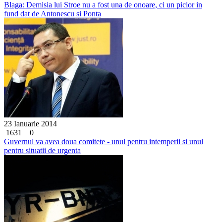
Blaga: Demisia lui Stroe nu a fost una de onoare, ci un picior in
fund dat de Antonescu si Ponta
23 Ianuarie 2014
1631
0
Guvernul va avea doua comitete - unul pentru intemperii si unul
pentru situatii de urgenta