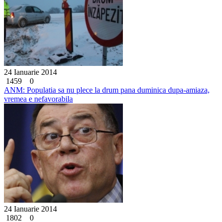
24 Ianuarie 2014
1459
0
ANM: Populatia sa nu plece la drum pana duminica dupa-amiaza,
vremea e nefavorabila
24 Ianuarie 2014
1802
0