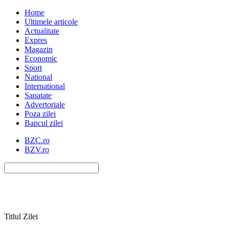
Home
Ultimele articole
Actualitate
Expres
Magazin
Economic
Sport
National
International
Sanatate
Advertoriale
Poza zilei
Bancul zilei
BZC.ro
BZV.ro
Titlul Zilei