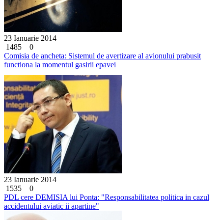
23 Ianuarie 2014
1485
0
Comisia de ancheta: Sistemul de avertizare al avionului prabusit
functiona la momentul gasirii epavei
23 Ianuarie 2014
1535
0
PDL cere DEMISIA lui Ponta: "Responsabilitatea politica in cazul
accidentului aviatic ii apartine"