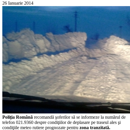
26 Ianuarie 2014
Poliţia Română
recomandă şoferilor să se informeze la numărul de
telefon 021.9360 despre condiţiilor de deplasare pe traseul ales şi
condiţiile meteo rutiere prognozate pentru
zona tranzitată.