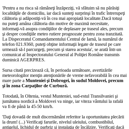
'Pentru a nu risca să rămâneţi înzăpeziţi, vă sfătuim să nu părăsiţi
localităţile de domiciliu, iar dacă sunteţi surprinşi în trafic întrerupeţi
călătoria şi adăpostiţi-vă în cea mai apropiată localitate.Dacă totuşi
nu puteţi amâna călătoria din motive de maximă necesitate,
informaţi-vă asupra condiţiilor de deplasare pe traseul ales, precum
şi despre condiţiile meteo rutiere prognozate pentru zona tranzitată.
La Dispeceratul Comandamentului Central de Iarnă, la numărul de
telefon 021.9360, puteţi obţine informaţii legate de traseul pe care
urmează să-l parcurgeţi, precum şi starea acestuia', se arată într-un
comunicat al Inspectoratului General al Poliţiei Române transmis
duminică AGERPRES.
Sursa citată precizează că, în perioada următoare, avertizările
meteorologilor menţin atenţionările de vreme nefavorabilă în cea mai
mare parte a
Munteniei şi Dobrogei, în sudul Moldovei, precum
şi în zona Carpaţilor de Curbură.
Totodată, în Oltenia, vestul Munteniei, sud-estul Transilvaniei şi
jumătatea nordică a Moldovei va ninge, iar viteza vântului la rafală
va fi de până la 45-50 km/h.
'Daţi dovadă de mult discernământ referitor la oportunitatea plecării
la drum! (...) Verificaţi farurile, nivelul uleiului, combustibilul,
antigelul, lichidul de parbriz şi instalaţia de încălzire. Verificaţi dacă