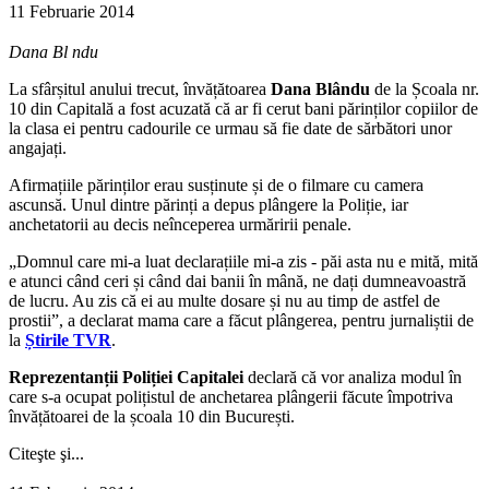
11 Februarie 2014
Dana Bl ndu
La sfârșitul anului trecut, învățătoarea
Dana Blându
de la Școala nr.
10 din Capitală a fost acuzată că ar fi cerut bani părinților copiilor de
la clasa ei pentru cadourile ce urmau să fie date de sărbători unor
angajați.
Afirmațiile părinților erau susținute și de o filmare cu camera
ascunsă. Unul dintre părinți a depus plângere la Poliție, iar
anchetatorii au decis neînceperea urmăririi penale.
„Domnul care mi-a luat declarațiile mi-a zis - păi asta nu e mită, mită
e atunci când ceri și când dai banii în mână, ne dați dumneavoastră
de lucru. Au zis că ei au multe dosare și nu au timp de astfel de
prostii”, a declarat mama care a făcut plângerea, pentru jurnaliștii de
la
Știrile TVR
.
Reprezentanții Poliției Capitalei
declară că vor analiza modul în
care s-a ocupat polițistul de anchetarea plângerii făcute împotriva
învățătoarei de la școala 10 din București.
Citeşte şi...