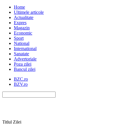
Home
Ultimele articole
Actualitate
Expres
Magazin
Economic
Sport
National
International
Sanatate
Advertoriale
Poza zilei
Bancul zilei
BZC.ro
BZV.ro
Titlul Zilei