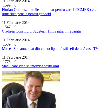
11 Februarie 2014
1599
0
Florian Cormos, al treilea tortionar pentru care IICCMER cere
urmarirea penala pentru genocid
11 Februarie 2014
1547
0
Cladirea Consiliului Judetean Timis intra in reparatii
11 Februarie 2014
1539
0
Mircea Solcanu, taiat din videoclip de fostii sefi de la Acasa TV
11 Februarie 2014
1778
0
Statul care vrea sa interzica sexul oral