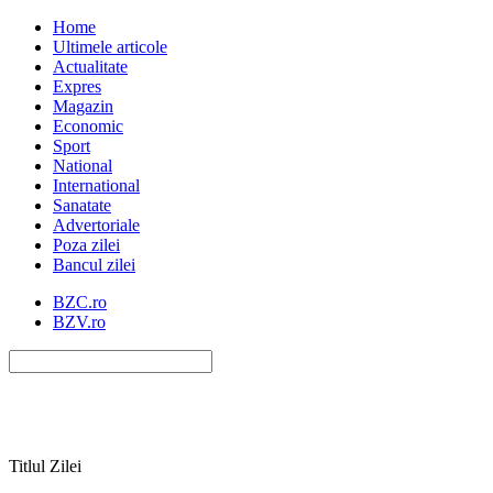
Home
Ultimele articole
Actualitate
Expres
Magazin
Economic
Sport
National
International
Sanatate
Advertoriale
Poza zilei
Bancul zilei
BZC.ro
BZV.ro
Titlul Zilei