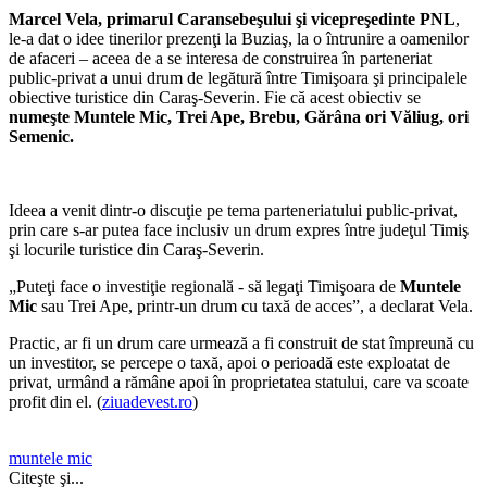
Marcel Vela, primarul Caransebeşului şi vicepreşedinte PNL
,
le-a dat o idee tinerilor prezenţi la Buziaş, la o întrunire a oamenilor
de afaceri – aceea de a se interesa de construirea în parteneriat
public-privat a unui drum de legătură între Timişoara şi principalele
obiective turistice din Caraş-Severin. Fie că acest obiectiv se
numeşte Muntele Mic, Trei Ape, Brebu, Gărâna ori Văliug, ori
Semenic.
Ideea a venit dintr-o discuţie pe tema parteneriatului public-privat,
prin care s-ar putea face inclusiv un drum expres între judeţul Timiş
şi locurile turistice din Caraş-Severin.
„Puteţi face o investiţie regională - să legaţi Timişoara de
Muntele
Mic
sau Trei Ape, printr-un drum cu taxă de acces”, a declarat Vela.
Practic, ar fi un drum care urmează a fi construit de stat împreună cu
un investitor, se percepe o taxă, apoi o perioadă este exploatat de
privat, urmând a rămâne apoi în proprietatea statului, care va scoate
profit din el. (
ziuadevest.ro
)
muntele mic
Citeşte şi...