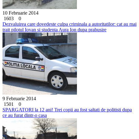
10 Februarie 2014
1603
0
Dezvaluirea care dovedeste culpa criminala a autoritatilor: cat au mai
trait pilotul Iovan si studenta Aura Ion dupa prabusire
9 Februarie 2014
1501
0
SPARGATORI la 12 ani! Trei copii au fost saltati de politisti dupa
ce au furat dintr-o casa