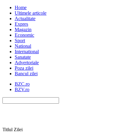
Home
Ultimele articole
Actualitate
Expres
Magazin
Economic
Sport
National
International
Sanatate
Advertoriale
Poza zilei
Bancul zilei
BZC.ro
BZV.ro
Titlul Zilei