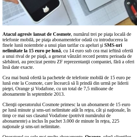
Atacul agresiv lansat de Cosmote
, numărul trei pe piaţa locală de
telefonie mobilă, pe piaţa abonamentelor odată cu introducerea la
finele lunii noiembrie a unui plan tarifar cu apeluri şi
SMS-uri
nelimitate la 15 euro pe lună
, cu 14 euro sub cea mai ieftină ofertă
a unui rival de pe piaţă, a generat vânzări record pentru perioada de
sărbători, au precizat pentru ZF reprezentanţii companiei, fără a oferi
însă date exacte.
Cea mai bună ofertă la pachetele de telefonie mobilă de 15 euro pe
lună este la Cosmote, care încearcă să îi prindă din urmă pe liderii
pieţei, Orange şi Vodafone, cu un total de 7,5 milioane de
abonamente în septembrie 2013.
Clienţii operatorului Cosmote primesc la un abonament de 15 euro
pe lună minute şi sms-uri nelimitate atât în reţea, cât şi naţionale, în
timp ce mai sus clasatul Vodafone (potrivit numărului de
abonamente) a inclus în pachet 3.000 de minute în reţea, 225
naţionale şi sms-uri nelimitate.
Operatorul cu cele mai multe abonamente,
Orange
, oferă clienţilor