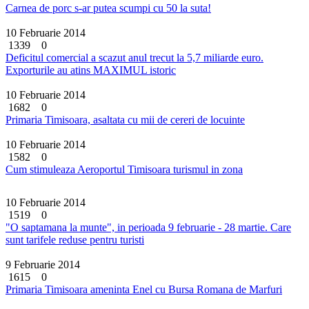
Carnea de porc s-ar putea scumpi cu 50 la suta!
10 Februarie 2014
1339
0
Deficitul comercial a scazut anul trecut la 5,7 miliarde euro.
Exporturile au atins MAXIMUL istoric
10 Februarie 2014
1682
0
Primaria Timisoara, asaltata cu mii de cereri de locuinte
10 Februarie 2014
1582
0
Cum stimuleaza Aeroportul Timisoara turismul in zona
10 Februarie 2014
1519
0
"O saptamana la munte", in perioada 9 februarie - 28 martie. Care
sunt tarifele reduse pentru turisti
9 Februarie 2014
1615
0
Primaria Timisoara ameninta Enel cu Bursa Romana de Marfuri