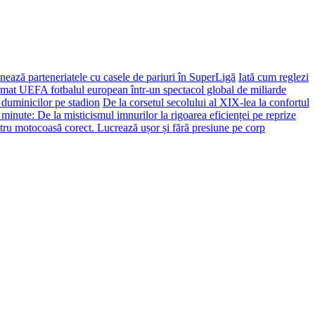
ează parteneriatele cu casele de pariuri în SuperLigă
Iată cum reglezi
ormat UEFA fotbalul european într-un spectacol global de miliarde
 duminicilor pe stadion
De la corsetul secolului al XIX-lea la confortul
 minute: De la misticismul imnurilor la rigoarea eficienței pe reprize
tru motocoasă corect. Lucrează ușor și fără presiune pe corp