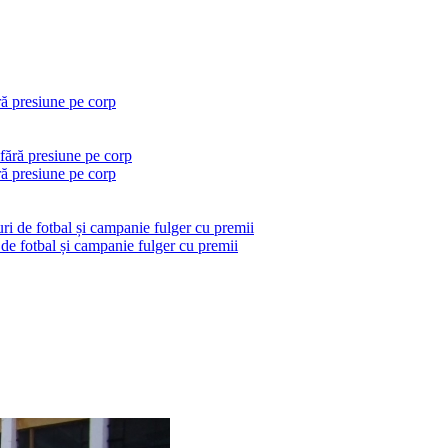
ră presiune pe corp
ră presiune pe corp
 de fotbal și campanie fulger cu premii