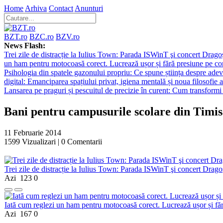
Home
Arhiva
Contact
Anunturi
BZT.ro
BZC.ro
BZV.ro
News Flash:
Trei zile de distracție la Iulius Town: Parada ISWinT şi concert Dragoş
un ham pentru motocoasă corect. Lucrează ușor și fără presiune pe co
Psihologia din spatele gazonului propriu: Ce spune știința despre adev
digital: Emanciparea spațiului privat, igiena mentală și noua filosofie a
Lansarea pe praguri și pescuitul de precizie în curent: Cum transformi 
Bani pentru campusurile scolare din Timis
11 Februarie 2014
1599
Vizualizari |
0
Comentarii
Trei zile de distracție la Iulius Town: Parada ISWinT şi concert Dragoş
Azi
123
0
Iată cum reglezi un ham pentru motocoasă corect. Lucrează ușor și fă
Azi
167
0