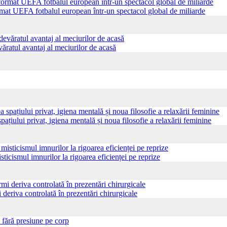
ormat UEFA fotbalul european într-un spectacol global de miliarde
ăratul avantaj al meciurilor de acasă
pațiului privat, igiena mentală și noua filosofie a relaxării feminine
sticismul imnurilor la rigoarea eficienței pe reprize
 deriva controlată în prezentări chirurgicale