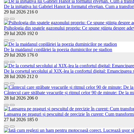
De la inițiativa lui Gabriel Hanot la formatul elvețian. Cum a transf
29 Iul 2026
216
0
Psihologia din spatele gazonului propriu: Ce spune știința despre adev
29 Iul 2026
192
0
De la maidanul copilăriei la poezia duminicilor pe stadion
29 Iul 2026
176
0
De la corsetul secolului al XIX-lea la confortul digital: Emanciparea s
28 Iul 2026
212
0
Cântecul care străbate veacurile și ritmul celor 90 de minute: De la mi
28 Iul 2026
206
0
Lansarea pe praguri și pescuitul de precizie în curent: Cum transformi
27 Iul 2026
185
0