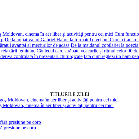
 Moldovan, cinema în aer liber și activități pentru cei mici
Cum funcțion
rp
De la inițiativa lui Gabriel Hanot la formatul elvețian. Cum a transf
ăratul avantaj al meciurilor de acasă
De la maidanul copilăriei la poezia
 relaxării feminine
Cântecul care străbate veacurile și ritmul celor 90 de
deriva controlată în prezentări chirurgicale
Iată cum reglezi un ham pen
TITLURILE ZILEI
 Moldovan, cinema în aer liber și activități pentru cei mici
ră presiune pe corp