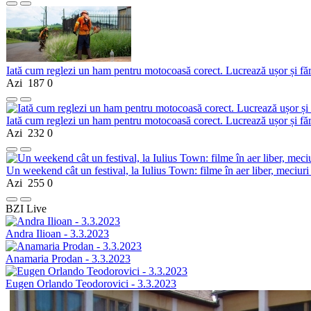
Iată cum reglezi un ham pentru motocoasă corect. Lucrează ușor și fă
Azi
187
0
Iată cum reglezi un ham pentru motocoasă corect. Lucrează ușor și fă
Azi
232
0
Un weekend cât un festival, la Iulius Town: filme în aer liber, meciuri
Azi
255
0
BZI Live
Andra Ilioan - 3.3.2023
Anamaria Prodan - 3.3.2023
Eugen Orlando Teodorovici - 3.3.2023