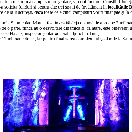
 pentru construirea campusurilor şcolare, vin noi fonduri. Consiliul Judeţ
solicita fonduri şi pentru alte trei spaţii de învăţămant în
localităţile
 de la Bucureşti, dacă toate cele cinci campusuri vor fi finanţate şi în
, iar la Sannicolau Mare a fost investită deja o sumă de aproape 3 milioan
de o parte, fiincă au o dezvoltare dinamică şi, ca atare, este binevenit un
ncisc Halasz, inspector școlar general adjunct în Timiș.
e 17 milioane de lei, iar pentru finalizarea complexului şcolar de la San