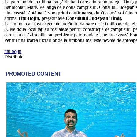
La patru ani de la ultima tranşă de bani care a intrat în judeţul Timiş
Sannicolau Mare. Pe langă cele două campusuri, Consiliul Judeţean va 
„In această săptămană vom primi confirmarea, după ce mă voi întoarce
afirmă
Titu Bojin,
preşedintele
Consiliului Judeţean Timiş.
La Jimbolia au fost executate lucrări în valoare de 10 milioane de lei
„Cele două localităţi au fost alese pentru construcţia de campusuri, pe 
care stau astăzi şcolile, au probleme patrimoniale“, ne precizează Fra
Pentru finalizarea lucrărilor de la Jimbolia mai este nevoie de aproap
titu bojin
Distribuie: