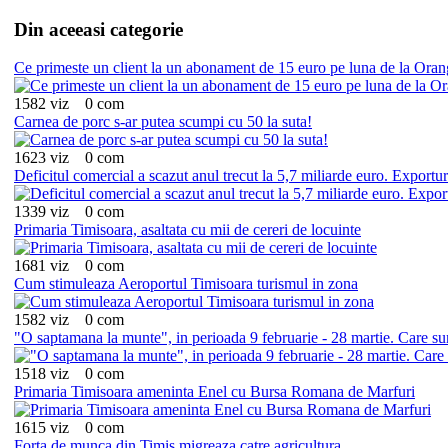
Din aceeasi categorie
Ce primeste un client la un abonament de 15 euro pe luna de la Or
1582 viz
0 com
Carnea de porc s-ar putea scumpi cu 50 la suta!
1623 viz
0 com
Deficitul comercial a scazut anul trecut la 5,7 miliarde euro. Expor
1339 viz
0 com
Primaria Timisoara, asaltata cu mii de cereri de locuinte
1681 viz
0 com
Cum stimuleaza Aeroportul Timisoara turismul in zona
1582 viz
0 com
"O saptamana la munte", in perioada 9 februarie - 28 martie. Care sunt
1518 viz
0 com
Primaria Timisoara ameninta Enel cu Bursa Romana de Marfuri
1615 viz
0 com
Forta de munca din Timis migreaza catre agricultura