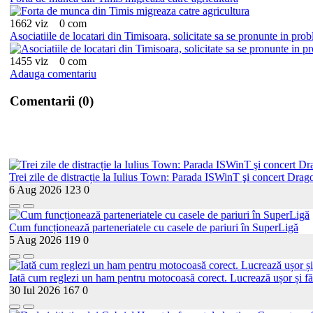
1662 viz
0 com
Asociatiile de locatari din Timisoara, solicitate sa se pronunte in pr
1455 viz
0 com
Adauga comentariu
Comentarii (0)
Trei zile de distracție la Iulius Town: Parada ISWinT şi concert Drago
6 Aug 2026
123
0
Cum funcționează parteneriatele cu casele de pariuri în SuperLigă
5 Aug 2026
119
0
Iată cum reglezi un ham pentru motocoasă corect. Lucrează ușor și fă
30 Iul 2026
167
0