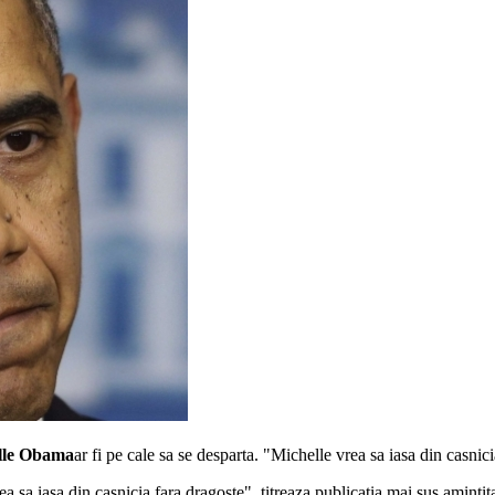
lle Obama
ar fi pe cale sa se desparta. "Michelle vrea sa iasa din casnici
ea sa iasa din casnicia fara dragoste", titreaza publicatia mai sus amintita,