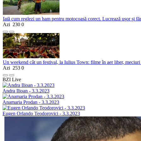
Iată cum reglezi un ham pentru motocoasă corect. Lucrează ușor și fă
Azi
230
0
Un weekend cât un festival, la Iulius Town: filme în aer liber, meciuri
Azi
253
0
BZI Live
Andra Ilioan - 3.3.2023
Anamaria Prodan - 3.3.2023
Eugen Orlando Teodorovici - 3.3.2023