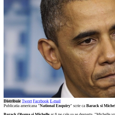
Distribuie
Tweet
Facebook
E-mail
Publicatia americana "
National Enquiry
" scrie ca
Barack si Miche
Barack Obama si Michelle
ar fi pe cale sa se desparta. "Michelle vr