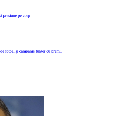
ră presiune pe corp
 de fotbal și campanie fulger cu premii