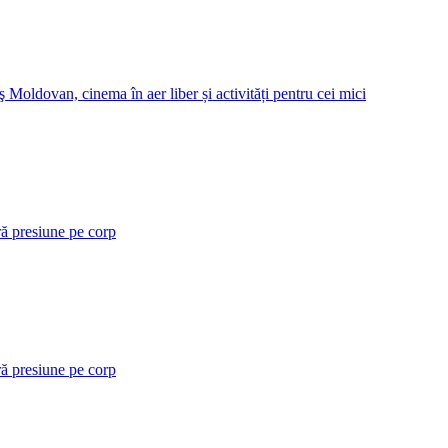
 Moldovan, cinema în aer liber și activități pentru cei mici
ră presiune pe corp
ră presiune pe corp