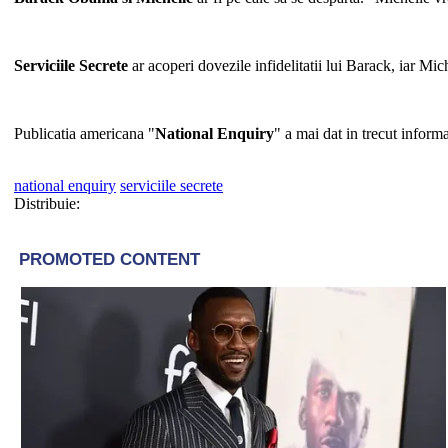
Serviciile Secrete
ar acoperi dovezile infidelitatii lui Barack, iar Mich
Publicatia americana "
National Enquiry
" a mai dat in trecut informa
national enquiry
serviciile secrete
Distribuie: