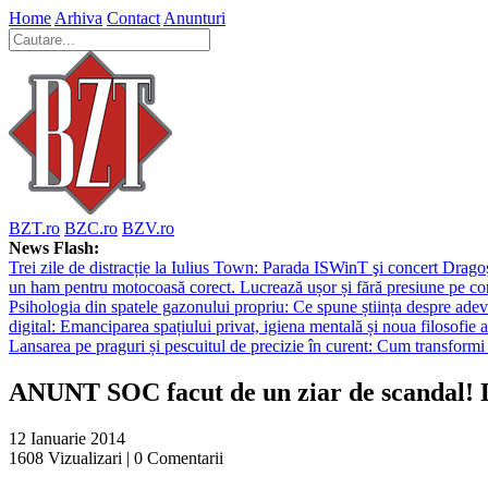
Home
Arhiva
Contact
Anunturi
BZT.ro
BZC.ro
BZV.ro
News Flash:
Trei zile de distracție la Iulius Town: Parada ISWinT şi concert Dragoş
un ham pentru motocoasă corect. Lucrează ușor și fără presiune pe co
Psihologia din spatele gazonului propriu: Ce spune știința despre adev
digital: Emanciparea spațiului privat, igiena mentală și noua filosofie a
Lansarea pe praguri și pescuitul de precizie în curent: Cum transformi 
ANUNT SOC facut de un ziar de scandal!
12 Ianuarie 2014
1608
Vizualizari |
0
Comentarii