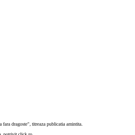
a fara dragoste", titreaza publicatia amintita.
 potrivit click.ro.