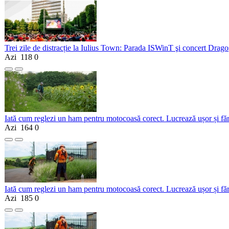
Trei zile de distracție la Iulius Town: Parada ISWinT şi concert Dragoş
Azi
118
0
Iată cum reglezi un ham pentru motocoasă corect. Lucrează ușor și fă
Azi
164
0
Iată cum reglezi un ham pentru motocoasă corect. Lucrează ușor și fă
Azi
185
0