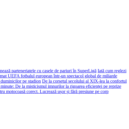
ează parteneriatele cu casele de pariuri în SuperLigă
Iată cum reglezi
ormat UEFA fotbalul european într-un spectacol global de miliarde
 duminicilor pe stadion
De la corsetul secolului al XIX-lea la confortul
 minute: De la misticismul imnurilor la rigoarea eficienței pe reprize
tru motocoasă corect. Lucrează ușor și fără presiune pe corp