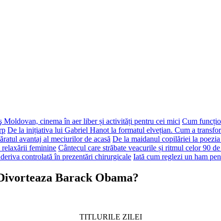
 Moldovan, cinema în aer liber și activități pentru cei mici
Cum funcțion
rp
De la inițiativa lui Gabriel Hanot la formatul elvețian. Cum a transf
ăratul avantaj al meciurilor de acasă
De la maidanul copilăriei la poezia
 relaxării feminine
Cântecul care străbate veacurile și ritmul celor 90 de
deriva controlată în prezentări chirurgicale
Iată cum reglezi un ham pen
 Divorteaza Barack Obama?
TITLURILE ZILEI