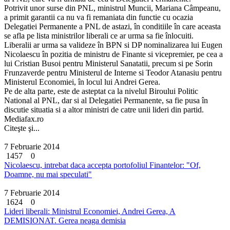
Potrivit unor surse din PNL, ministrul Muncii, Mariana Câmpeanu,
a primit garantii ca nu va fi remaniata din functie cu ocazia
Delegatiei Permanente a PNL de astazi, în conditiile în care aceasta
se afla pe lista ministrilor liberali ce ar urma sa fie înlocuiti.
Liberalii ar urma sa valideze în BPN si DP nominalizarea lui Eugen
Nicolaescu în pozitia de ministru de Finante si vicepremier, pe cea a
lui Cristian Busoi pentru Ministerul Sanatatii, precum si pe Sorin
Frunzaverde pentru Ministerul de Interne si Teodor Atanasiu pentru
Ministerul Economiei, în locul lui Andrei Gerea.
Pe de alta parte, este de asteptat ca la nivelul Biroului Politic
National al PNL, dar si al Delegatiei Permanente, sa fie pusa în
discutie situatia si a altor ministri de catre unii lideri din partid.
Mediafax.ro
Citeşte şi...
7 Februarie 2014
1457
0
Nicolaescu, intrebat daca accepta portofoliul Finantelor: "Of,
Doamne, nu mai speculati"
7 Februarie 2014
1624
0
Lideri liberali: Ministrul Economiei, Andrei Gerea, A
DEMISIONAT. Gerea neaga demisia