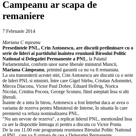
Campeanu ar scapa de
remaniere
7 Februarie 2014
Mariana C mpeanu
Presedintele PNL, Crin Antonescu, are discutii preliminare cu o
serie de lideri ai partidului înaintea reuniunii Biroului Politic
National si Delegatiei Permanente a PNL
, la Palatul
Parlamentului, conform unor surse liberale ministrul Muncii,
Mariana Câmpeanu
, primind garantii ca nu va fi remaniata.
La ora transmiterii acestei stiri, Crin Antonescu are discutii cu o serie
de lideri PNL si ministri, între care Gigel Stirbu, Cristian Adomnitei,
Mircea Diaconu, Victor Paul Dobre, Eduard Hellvig, Norica
Nicolai, Cristina Pocora, George Scutaru, fiind asteptati însa si alti
liberali.
Înainte de a intra în birou, Antonescu a fost întrebat daca ar avea o
varianta de rezerva pentru Ministerul de Interne, în situatia în care
premierul va refuza nominalizarea PNL.
"Nu am nevoie de rezerva", a replicat liderul PNL, mentionând însa
ca are la dispozitie întreaga zi pentru a discuta cu Victor Ponta.
De la ora 11.00 este programata reuniunea Biroului Politic National
al PNL, care va fi urmata de cea a Delegatiei Permanente.