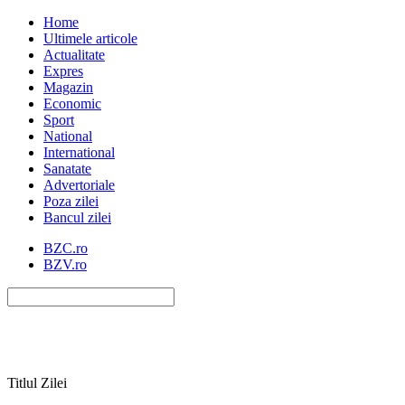
Home
Ultimele articole
Actualitate
Expres
Magazin
Economic
Sport
National
International
Sanatate
Advertoriale
Poza zilei
Bancul zilei
BZC.ro
BZV.ro
Titlul Zilei