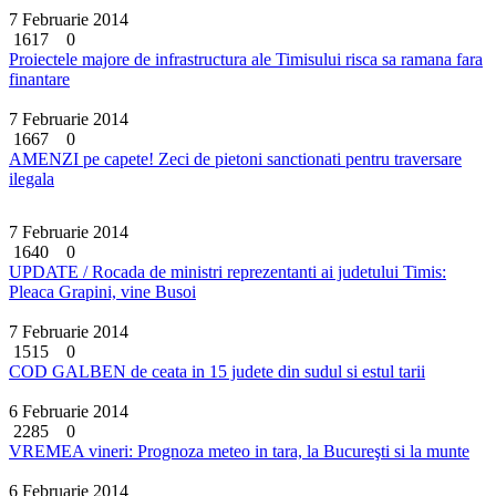
7 Februarie 2014
1617
0
Proiectele majore de infrastructura ale Timisului risca sa ramana fara
finantare
7 Februarie 2014
1667
0
AMENZI pe capete! Zeci de pietoni sanctionati pentru traversare
ilegala
7 Februarie 2014
1640
0
UPDATE / Rocada de ministri reprezentanti ai judetului Timis:
Pleaca Grapini, vine Busoi
7 Februarie 2014
1515
0
COD GALBEN de ceata in 15 judete din sudul si estul tarii
6 Februarie 2014
2285
0
VREMEA vineri: Prognoza meteo in tara, la Bucureşti si la munte
6 Februarie 2014