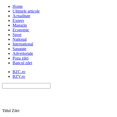
Home
Ultimele articole
Actualitate
Expres
Magazin
Economic
Sport
National
International
Sanatate
Advertoriale
Poza zilei
Bancul zilei
BZC.ro
BZV.ro
Titlul Zilei