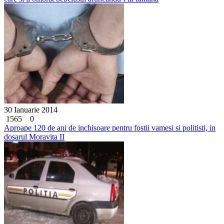
30 Ianuarie 2014
1565
0
Aproape 120 de ani de inchisoare pentru fostii vamesi si politisti, in
dosarul Moravita II