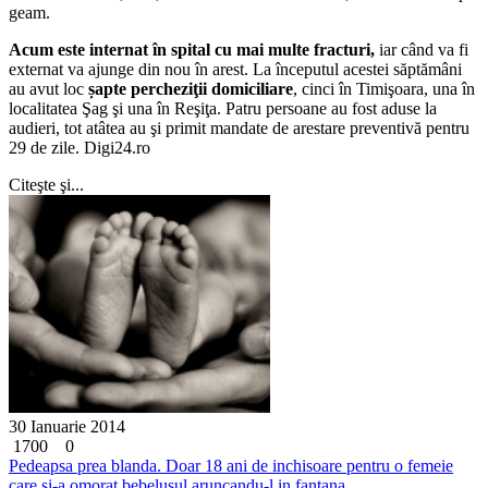
geam.
Acum este internat în spital cu mai multe fracturi,
iar când va fi
externat va ajunge din nou în arest. La începutul acestei săptămâni
au avut loc
șapte percheziţii domiciliare
, cinci în Timişoara, una în
localitatea Şag şi una în Reşiţa. Patru persoane au fost aduse la
audieri, tot atâtea au şi primit mandate de arestare preventivă pentru
29 de zile. Digi24.ro
Citeşte şi...
30 Ianuarie 2014
1700
0
Pedeapsa prea blanda. Doar 18 ani de inchisoare pentru o femeie
care si-a omorat bebelusul aruncandu-l in fantana