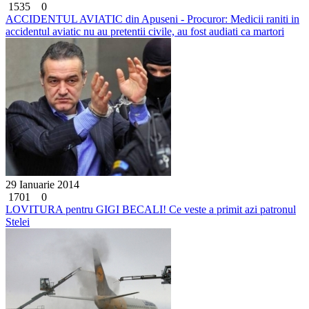
1535
0
ACCIDENTUL AVIATIC din Apuseni - Procuror: Medicii raniti in
accidentul aviatic nu au pretentii civile, au fost audiati ca martori
29 Ianuarie 2014
1701
0
LOVITURA pentru GIGI BECALI! Ce veste a primit azi patronul
Stelei