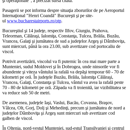
şi operaţionale", a precizat sursa citată.
Pasagerii se pot informa despre situaţia zborurilor de pe Aeroportul
Internaţional "Henri Coandă" Bucureşti şi pe site-
ul
www.bucharestairports.ro/otp
.
Bucureştiul şi 14 judeţe, respectiv Ilfov, Giurgiu, Prahova,
Teleorman, Călăraşi, Ialomiţa, Constanţa, Tulcea, Brăila, Buzău,
Vrancea, Galaţi şi jumătatea de sud a judeţelor Argeş şi Dâmboviţa,
sunt miercuri, până la ora 23.00, sub avertizare cod portocaliu de
viscol.
Potrivit avertizării, viscolul va fi puternic în cea mai mare parte a
Munteniei, sudul Moldovei şi în Dobrogea, unde ninsorile vor fi
abundente şi viteza vântului la rafală va depăşi temporar 60 - 70 de
kilometri pe oră. În judeţele Buzău, Brăila, Ialomiţa Călăraşi,
Vrancea, Galaţi, Constanţa şi Tulcea, vântul va avea la rafală peste
70 - 80 de kilometri pe oră. Zăpada va fi troienită, iar vizibilitatea se
va reduce sub 50 de metri.
De asemenea, judeţele Iaşi, Vaslui, Bacău, Covasna, Braşov,
Vâlcea, Olt, Gorj, Dolj şi Mehedinţi, precum şi jumătatea de nord a
judeţelor Dâmboviţa şi Argeş sunt miercuri sub avertizare cod
galben de viscol.
În Oltenia, nord-vestul Munteniei, sud-estul Transilvaniei şi centrul