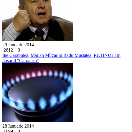
29 Ianuarie 2014
2612
0
Ilie Carabulea, Marian Mîrzac si Radu Mustatea, RETINUTI in
dosarul "Carpatica"
28 Ianuarie 2014
1699
0