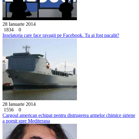
28 Ianuarie 2014
1834
0
Inselatoria care face ravagii pe Facebook. Tu ai fost pacalit?
28 Ianuarie 2014
1556
0
Cargoul american echipat pentru distrugerea armelor chimice siriene
a pornit spre Mediterana