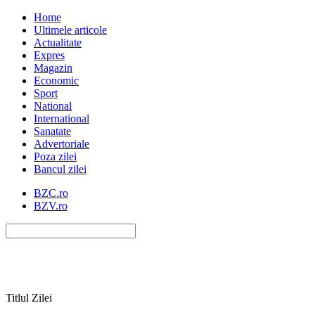
Home
Ultimele articole
Actualitate
Expres
Magazin
Economic
Sport
National
International
Sanatate
Advertoriale
Poza zilei
Bancul zilei
BZC.ro
BZV.ro
Titlul Zilei