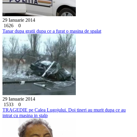
29 Ianuarie 2014
1626
0
Tanar dupa gratii dupa ce a furat o masina de spalat
29 Ianuarie 2014
1533
0
TRAGEDIE pe Calea Lugojului. Doi tineri au murit dupa ce au
intrat cu masina in stalp