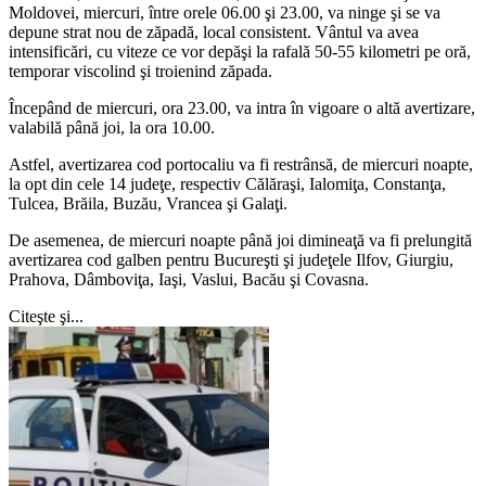
Moldovei, miercuri, între orele 06.00 şi 23.00, va ninge şi se va
depune strat nou de zăpadă, local consistent. Vântul va avea
intensificări, cu viteze ce vor depăşi la rafală 50-55 kilometri pe oră,
temporar viscolind şi troienind zăpada.
Începând de miercuri, ora 23.00, va intra în vigoare o altă avertizare,
valabilă până joi, la ora 10.00.
Astfel, avertizarea cod portocaliu va fi restrânsă, de miercuri noapte,
la opt din cele 14 judeţe, respectiv Călăraşi, Ialomiţa, Constanţa,
Tulcea, Brăila, Buzău, Vrancea şi Galaţi.
De asemenea, de miercuri noapte până joi dimineaţă va fi prelungită
avertizarea cod galben pentru Bucureşti şi judeţele Ilfov, Giurgiu,
Prahova, Dâmboviţa, Iaşi, Vaslui, Bacău şi Covasna.
Citeşte şi...