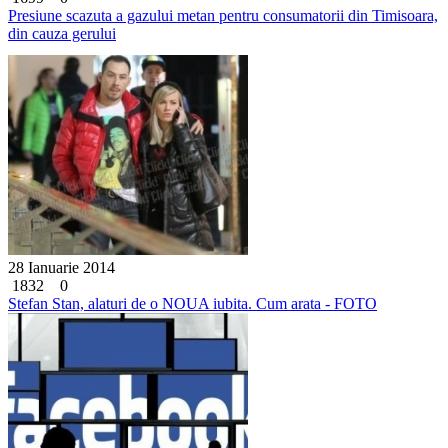
Presiune scazuta a gazului metan pentru consumatorii din Timisoara,
din cauza gerului
28 Ianuarie 2014
1832
0
Stefan Stan, alaturi de o NOUA iubita. Cum arata - FOTO