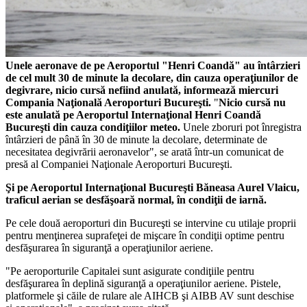
Unele aeronave de pe Aeroportul "Henri Coandă" au întârzieri
de cel mult 30 de minute la decolare, din cauza operaţiunilor de
degivrare, nicio cursă nefiind anulată, informează miercuri
Compania Naţională Aeroporturi Bucureşti.
"
Nicio cursă nu
este anulată pe Aeroportul Internaţional Henri Coandă
Bucureşti din cauza condiţiilor meteo.
Unele zboruri pot înregistra
întârzieri de până în 30 de minute la decolare, determinate de
necesitatea degivrării aeronavelor", se arată într-un comunicat de
presă al Companiei Naţionale Aeroporturi Bucureşti.
Şi pe Aeroportul Internaţional Bucureşti Băneasa Aurel Vlaicu,
traficul aerian se desfăşoară normal, în condiţii de iarnă.
Pe cele două aeroporturi din Bucureşti se intervine cu utilaje proprii
pentru menţinerea suprafeţei de mişcare în condiţii optime pentru
desfăşurarea în siguranţă a operaţiunilor aeriene.
"Pe aeroporturile Capitalei sunt asigurate condiţiile pentru
desfăşurarea în deplină siguranţă a operaţiunilor aeriene. Pistele,
platformele şi căile de rulare ale AIHCB şi AIBB AV sunt deschise