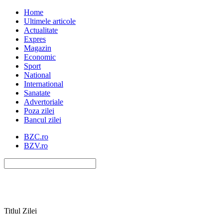
Home
Ultimele articole
Actualitate
Expres
Magazin
Economic
Sport
National
International
Sanatate
Advertoriale
Poza zilei
Bancul zilei
BZC.ro
BZV.ro
Titlul Zilei