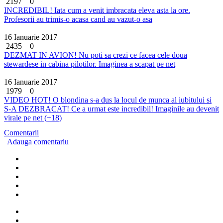
2197
0
INCREDIBIL! Iata cum a venit imbracata eleva asta la ore.
Profesorii au trimis-o acasa cand au vazut-o asa
16 Ianuarie 2017
2435
0
DEZMAT IN AVION! Nu poti sa crezi ce facea cele doua
stewardese in cabina pilotilor. Imaginea a scapat pe net
16 Ianuarie 2017
1979
0
VIDEO HOT! O blondina s-a dus la locul de munca al iubitului si
S-A DEZBRACAT! Ce a urmat este incredibil! Imaginile au devenit
virale pe net (+18)
Comentarii
Adauga comentariu