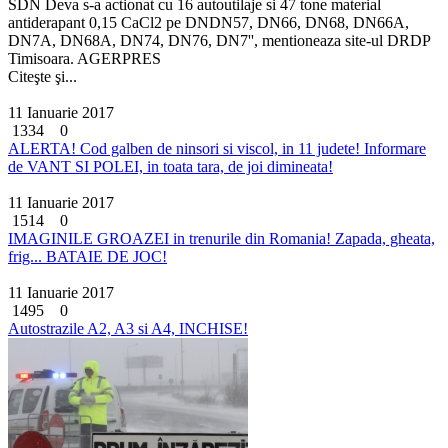
SDN Deva s-a actionat cu 16 autoutilaje si 47 tone material
antiderapant 0,15 CaCl2 pe DNDN57, DN66, DN68, DN66A,
DN7A, DN68A, DN74, DN76, DN7'', mentioneaza site-ul DRDP
Timisoara. AGERPRES
Citeşte şi...
11 Ianuarie 2017
1334
0
ALERTA! Cod galben de ninsori si viscol, in 11 judete! Informare
de VANT SI POLEI, in toata tara, de joi dimineata!
11 Ianuarie 2017
1514
0
IMAGINILE GROAZEI in trenurile din Romania! Zapada, gheata,
frig... BATAIE DE JOC!
11 Ianuarie 2017
1495
0
Autostrazile A2, A3 si A4, INCHISE!