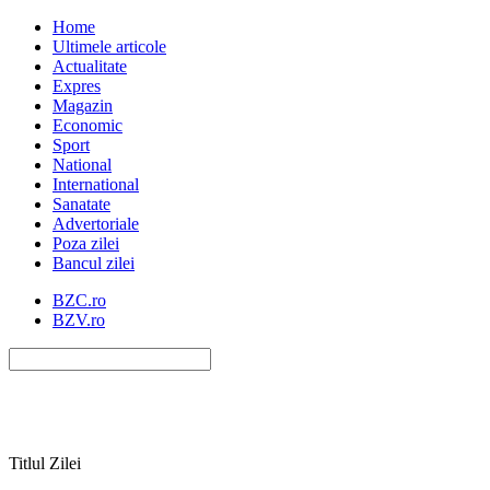
Home
Ultimele articole
Actualitate
Expres
Magazin
Economic
Sport
National
International
Sanatate
Advertoriale
Poza zilei
Bancul zilei
BZC.ro
BZV.ro
Titlul Zilei