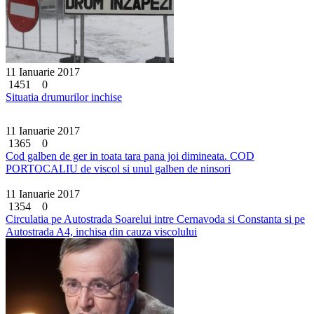
11 Ianuarie 2017
1451
0
Situatia drumurilor inchise
11 Ianuarie 2017
1365
0
Cod galben de ger in toata tara pana joi dimineata. COD
PORTOCALIU de viscol si unul galben de ninsori
11 Ianuarie 2017
1354
0
Circulatia pe Autostrada Soarelui intre Cernavoda si Constanta si pe
Autostrada A4, inchisa din cauza viscolului