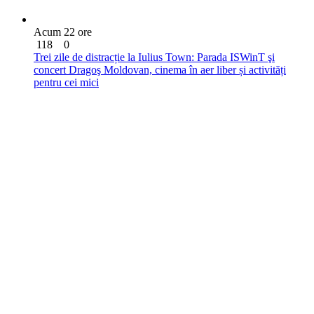
Acum 22 ore
118
0
Trei zile de distracție la Iulius Town: Parada ISWinT şi
concert Dragoş Moldovan, cinema în aer liber și activități
pentru cei mici