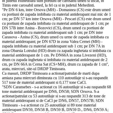
in judetul Hunedoara sunt portiuni de carosabil umed si uscat, in
Timis este carosabil umed, la fel ca si in judetul Mehedinti.
''Pe DN 6 km, intre Orsova (MH) - Domasnea (CS) este drum umed
cu portiuni de zapada imbibata cu material antiderapant mai mic de 1
cm; pe DN 57 km intre Orsova (MH) - Pescari (CS) este drum umed
cu portiuni de zapada imbibata cu material antiderapant de 1 cm; pe
DN 57B intre Anina - Bozovici (CS), drum umed cu portiuni de
zapada imbibata cu material antiderapant sub 1 cm; pe DN intre
Carasova - Anina (CS), drum umed cu urme de zapada imbibata cu
material antiderapant; pe DN 67D in zona Valea Cernei (MH) -
zapada imbibata cu material antiderapant sub 1 cm; pe DN 7A in
zona Obarsia Lotrului (HD) drum cu zapada inghetata si imbibata cu
material antiderapant de 1 cm. Pe DN66A in zona Livezeni (HD),
drum cu zapada inghetata si imbibata cu material antiderapant de 2
cm, pe DN 66A in Cerna Sat (CS+MH), drum cu zapada de 1 cm'',
arata, miercuri, site-ul DRDP Timisoara.
Ca masuri, DRDP Timisoara a actionat/patrulat de marti dupa
amiaza pana miercuri dimineata cu 110 autoutilaje si s-au raspandit
517 tone de material antiderapant si 0,177 tone CaCl.
''SDN Caransebes - s-a actionat cu 16 autoutilaje si s-au raspandit 68
tone material antiderapant pe DN6, DN58; SDN Orsova. S-a
actionat/patrulat cu 53 autoutilaje si s-au raspandit 313 de tone de
material antiderapant si de CaCl pe DN6, DN57, DN57B; SDN
Timisoara - s-a actionat cu 25 autoutilaje si 89 tone material
antiderapant DN59, DN58 B, DN59 B, DN59 D., DN6, DN59 A;