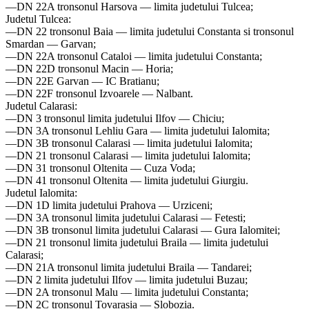
—DN 22A tronsonul Harsova — limita judetului Tulcea;
Judetul Tulcea:
—DN 22 tronsonul Baia — limita judetului Constanta si tronsonul
Smardan — Garvan;
—DN 22A tronsonul Cataloi — limita judetului Constanta;
—DN 22D tronsonul Macin — Horia;
—DN 22E Garvan — IC Bratianu;
—DN 22F tronsonul Izvoarele — Nalbant.
Judetul Calarasi:
—DN 3 tronsonul limita judetului Ilfov — Chiciu;
—DN 3A tronsonul Lehliu Gara — limita judetului Ialomita;
—DN 3B tronsonul Calarasi — limita judetului Ialomita;
—DN 21 tronsonul Calarasi — limita judetului Ialomita;
—DN 31 tronsonul Oltenita — Cuza Voda;
—DN 41 tronsonul Oltenita — limita judetului Giurgiu.
Judetul Ialomita:
—DN 1D limita judetului Prahova — Urziceni;
—DN 3A tronsonul limita judetului Calarasi — Fetesti;
—DN 3B tronsonul limita judetului Calarasi — Gura Ialomitei;
—DN 21 tronsonul limita judetului Braila — limita judetului
Calarasi;
—DN 21A tronsonul limita judetului Braila — Tandarei;
—DN 2 limita judetului Ilfov — limita judetului Buzau;
—DN 2A tronsonul Malu — limita judetului Constanta;
—DN 2C tronsonul Tovarasia — Slobozia.