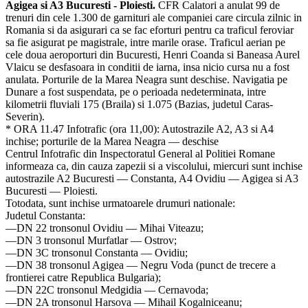
Agigea si A3 Bucuresti - Ploiesti.
CFR Calatori a anulat 99 de
trenuri din cele 1.300 de garnituri ale companiei care circula zilnic in
Romania si da asigurari ca se fac eforturi pentru ca traficul feroviar
sa fie asigurat pe magistrale, intre marile orase. Traficul aerian pe
cele doua aeroporturi din Bucuresti, Henri Coanda si Baneasa Aurel
Vlaicu se desfasoara in conditii de iarna, insa nicio cursa nu a fost
anulata. Porturile de la Marea Neagra sunt deschise. Navigatia pe
Dunare a fost suspendata, pe o perioada nedeterminata, intre
kilometrii fluviali 175 (Braila) si 1.075 (Bazias, judetul Caras-
Severin).
* ORA 11.47 Infotrafic (ora 11,00): Autostrazile A2, A3 si A4
inchise; porturile de la Marea Neagra — deschise
Centrul Infotrafic din Inspectoratul General al Politiei Romane
informeaza ca, din cauza zapezii si a viscolului, miercuri sunt inchise
autostrazile A2 Bucuresti — Constanta, A4 Ovidiu — Agigea si A3
Bucuresti — Ploiesti.
Totodata, sunt inchise urmatoarele drumuri nationale:
Judetul Constanta:
—DN 22 tronsonul Ovidiu — Mihai Viteazu;
—DN 3 tronsonul Murfatlar — Ostrov;
—DN 3C tronsonul Constanta — Ovidiu;
—DN 38 tronsonul Agigea — Negru Voda (punct de trecere a
frontierei catre Republica Bulgaria);
—DN 22C tronsonul Medgidia — Cernavoda;
—DN 2A tronsonul Harsova — Mihail Kogalniceanu;