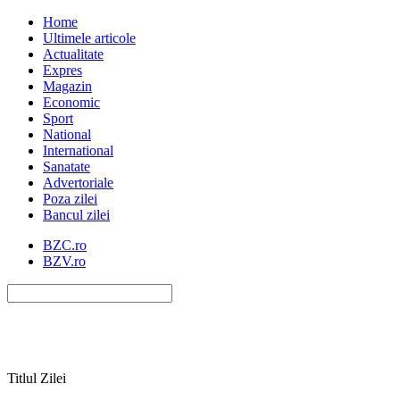
Home
Ultimele articole
Actualitate
Expres
Magazin
Economic
Sport
National
International
Sanatate
Advertoriale
Poza zilei
Bancul zilei
BZC.ro
BZV.ro
Titlul Zilei