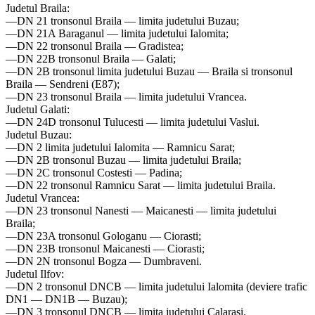
Judetul Braila:
—DN 21 tronsonul Braila — limita judetului Buzau;
—DN 21A Baraganul — limita judetului Ialomita;
—DN 22 tronsonul Braila — Gradistea;
—DN 22B tronsonul Braila — Galati;
—DN 2B tronsonul limita judetului Buzau — Braila si tronsonul
Braila — Sendreni (E87);
—DN 23 tronsonul Braila — limita judetului Vrancea.
Judetul Galati:
—DN 24D tronsonul Tulucesti — limita judetului Vaslui.
Judetul Buzau:
—DN 2 limita judetului Ialomita — Ramnicu Sarat;
—DN 2B tronsonul Buzau — limita judetului Braila;
—DN 2C tronsonul Costesti — Padina;
—DN 22 tronsonul Ramnicu Sarat — limita judetului Braila.
Judetul Vrancea:
—DN 23 tronsonul Nanesti — Maicanesti — limita judetului
Braila;
—DN 23A tronsonul Gologanu — Ciorasti;
—DN 23B tronsonul Maicanesti — Ciorasti;
—DN 2N tronsonul Bogza — Dumbraveni.
Judetul Ilfov:
—DN 2 tronsonul DNCB — limita judetului Ialomita (deviere trafic
DN1 — DN1B — Buzau);
—DN 3 tronsonul DNCB — limita judetului Calarasi.