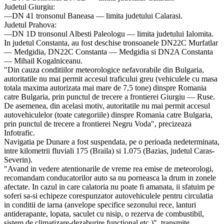
Judetul Giurgiu:
—DN 41 tronsonul Baneasa — limita judetului Calarasi.
Judetul Prahova:
—DN 1D tronsonul Albesti Paleologu — limita judetului Ialomita.
In judetul Constanta, au fost deschise tronsoanele DN22C Murfatlar
— Medgidia, DN22C Constanta — Medgidia si DN2A Constanta
— Mihail Kogalniceanu.
"Din cauza conditiilor meteorologice nefavorabile din Bulgaria,
autoritatile nu mai permit accesul traficului greu (vehiculele cu masa
totala maxima autorizata mai mare de 7,5 tone) dinspre Romania
catre Bulgaria, prin punctul de trecere a frontierei Giurgiu — Ruse.
De asemenea, din acelasi motiv, autoritatile nu mai permit accesul
autovehiculelor (toate categoriile) dinspre Romania catre Bulgaria,
prin punctul de trecere a frontierei Negru Voda", precizeaza
Infotrafic.
Navigatia pe Dunare a fost suspendata, pe o perioada nedeterminata,
intre kilometrii fluviali 175 (Braila) si 1.075 (Bazias, judetul Caras-
Severin).
"Avand in vedere atentionarile de vreme rea emise de meteorologi,
recomandam conducatorilor auto sa nu porneasca la drum in zonele
afectate. In cazul in care calatoria nu poate fi amanata, ii sfatuim pe
soferi sa-si echipeze corespunzator autovehiculele pentru circulatia
in conditii de iarna (anvelope specifice sezonului rece, lanturi
antiderapante, lopata, saculet cu nisip, o rezerva de combustibil,
sistem de climatizare-dezaburire functional etc.)", transmite