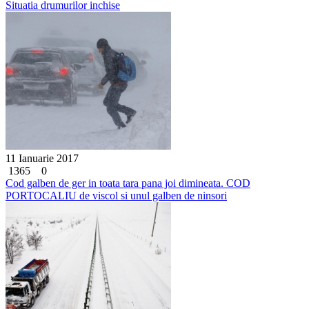
Situatia drumurilor inchise
11 Ianuarie 2017
1365
0
Cod galben de ger in toata tara pana joi dimineata. COD
PORTOCALIU de viscol si unul galben de ninsori