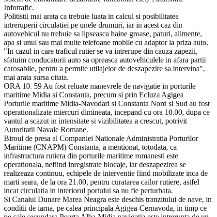
Infotrafic.
Politistii mai arata ca trebuie luata in calcul si posibilitatea
intreruperii circulatiei pe unele drumuri, iar in acest caz din
autovehicul nu trebuie sa lipseasca haine groase, paturi, alimente,
apa si unul sau mai multe telefoane mobile cu adaptor la priza auto.
"In cazul in care traficul rutier se va intrerupe din cauza zapezii,
sfatuim conducatorii auto sa opreasca autovehiculele in afara partii
carosabile, pentru a permite utilajelor de deszapezire sa intervina",
mai arata sursa citata.
ORA 10. 59 Au fost reluate manevrele de navigatie in porturile
maritime Midia si Constanta, precum si prin Ecluza Agigea
Porturile maritime Midia-Navodari si Constanta Nord si Sud au fost
operationalizate miercuri dimineata, incepand cu ora 10.00, dupa ce
vantul a scazut in intensitate si vizibilitatea a crescut, potrivit
Autoritatii Navale Romane.
Biroul de presa al Companiei Nationale Administratia Porturilor
Maritime (CNAPM) Constanta, a mentionat, totodata, ca
infrastructura rutiera din porturile maritime romanesti este
operationala, nefiind inregistrate blocaje, iar deszapezirea se
realizeaza continuu, echipele de interventie fiind mobilizate inca de
marti seara, de la ora 21.00, pentru curatarea cailor rutiere, astfel
incat circulatia in interiorul portului sa nu fie perturbata.
Si Canalul Dunare Marea Neagra este deschis tranzitului de nave, in
conditii de iarna, pe calea principala Agigea-Cernavoda, in timp ce
pe cale secundara Poarta Alba-Midia navigatia este intrerupta de un