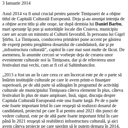
3 Ianuarie 2014
Anul 2014 va fi unul crucial pentru şansele Timişoarei de a obţine
titlul de Capitală Culturală Europeană. Deja şi-au anunţat intenţia de
a obţine acest titlu şi alte oraşe, iar după demisia lui
Daniel Barbu
,
mari speranţe îşi pun şi autorităţile locale din Craiova, municipiu
care are acum un ministru al Culturii favorabil, în persoana lui Gigel
Ştirbu.
La Timişoara, conducerea primăriei pune accent pe găsirea
de experţi pentru pregătirea dosarului de candidatură, dar şi pe
„infrastructura culturală”, capitol în care mai sunt multe de făcut. De
asemenea, în anumite cercuri se vorbeşte deja de crearea unor
evenimente culturale noi la Timişoara, dar şi de reînvierea unor
festivaluri mai vechi, cum ar fi cel al Saltimbancilor.
„2013 a fost un an în care ceea ce am încercat este pe de o parte să
întărim instituţiile culturale pe care le avem printr-o finanţare
superioară, pe de altă parte să adăugăm în programul de activităţi
culturale ale municipiului Timişoara câteva elemente în plus, câteva
festivaluri în plus de mare amploare, însă, sigur, discuţia despre
Capitala Culturală Europeană este una foarte largă. Pe de o parte
este foarte important felul în care reuşeşti să realizezi dosarul de
candidatură, proiectul pe care îl ai pentru anul 2021 din punct de
vedere cultural, este pe de altă parte foarte important felul în care
până în 2021 reuşeşti să reabilitezi infrastructura culturală, şi aici
avem câteva proiecte pe care sperăm să le putem demara în 2014,