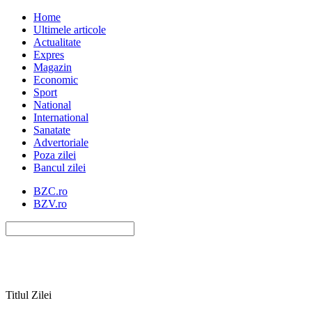
Home
Ultimele articole
Actualitate
Expres
Magazin
Economic
Sport
National
International
Sanatate
Advertoriale
Poza zilei
Bancul zilei
BZC.ro
BZV.ro
Titlul Zilei