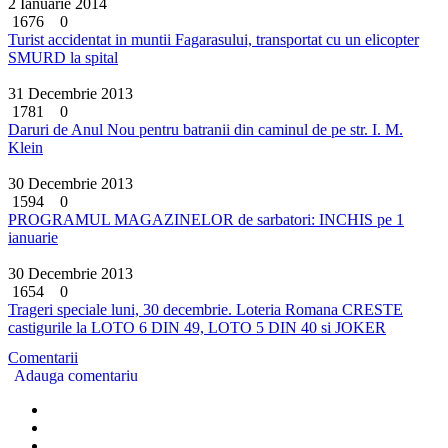
2 Ianuarie 2014
1676
0
Turist accidentat in muntii Fagarasului, transportat cu un elicopter
SMURD la spital
31 Decembrie 2013
1781
0
Daruri de Anul Nou pentru batranii din caminul de pe str. I. M.
Klein
30 Decembrie 2013
1594
0
PROGRAMUL MAGAZINELOR de sarbatori: INCHIS pe 1
ianuarie
30 Decembrie 2013
1654
0
Trageri speciale luni, 30 decembrie. Loteria Romana CRESTE
castigurile la LOTO 6 DIN 49, LOTO 5 DIN 40 si JOKER
Comentarii
Adauga comentariu