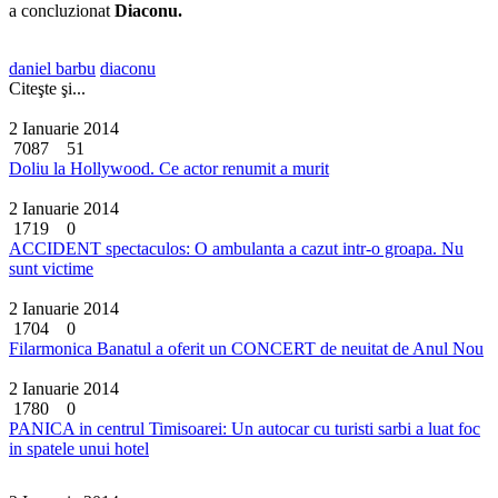
a concluzionat
Diaconu.
daniel barbu
diaconu
Citeşte şi...
2 Ianuarie 2014
7087
51
Doliu la Hollywood. Ce actor renumit a murit
2 Ianuarie 2014
1719
0
ACCIDENT spectaculos: O ambulanta a cazut intr-o groapa. Nu
sunt victime
2 Ianuarie 2014
1704
0
Filarmonica Banatul a oferit un CONCERT de neuitat de Anul Nou
2 Ianuarie 2014
1780
0
PANICA in centrul Timisoarei: Un autocar cu turisti sarbi a luat foc
in spatele unui hotel