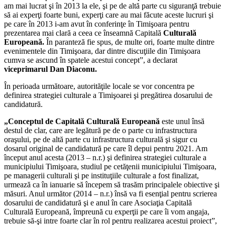
am mai lucrat şi în 2013 la ele, şi pe de altă parte cu siguranţă trebuie
să ai experţi foarte buni, experţi care au mai făcute aceste lucruri şi
pe care în 2013 i-am avut în conferinţe în Timişoara pentru
prezentarea mai clară a ceea ce înseamnă Capitală
Culturală
Europeană.
În paranteză fie spus, de multe ori, foarte multe dintre
evenimentele din Timişoara, dar dintre discuţiile din Timişoara
cumva se ascund în spatele acestui concept”, a declarat
viceprimarul Dan Diaconu.
În perioada următoare, autorităţile locale se vor concentra pe
definirea strategiei culturale a Timişoarei şi pregătirea dosarului de
candidatură.
„Conceptul de Capitală Culturală Europeană
este unul însă
destul de clar, care are legătură pe de o parte cu infrastructura
oraşului, pe de altă parte cu infrastructura culturală şi sigur cu
dosarul original de candidatură pe care îl depui pentru 2021. Am
început anul acesta (2013 – n.r.) şi definirea strategiei culturale a
municipiului Timişoara, studiul pe cetăţenii municipiului Timişoara,
pe managerii culturali şi pe instituţiile culturale a fost finalizat,
urmează ca în ianuarie să începem să trasăm principalele obiective şi
măsuri. Anul următor (2014 – n.r.) însă va fi esenţial pentru scrierea
dosarului de candidatură şi e anul în care Asociaţia Capitală
Culturală Europeană, împreună cu experţii pe care îi vom angaja,
trebuie să-şi intre foarte clar în rol pentru realizarea acestui proiect”,