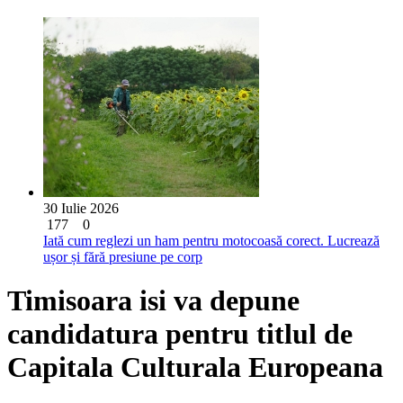
30 Iulie 2026
177
0
Iată cum reglezi un ham pentru motocoasă corect. Lucrează
ușor și fără presiune pe corp
Timisoara isi va depune
candidatura pentru titlul de
Capitala Culturala Europeana