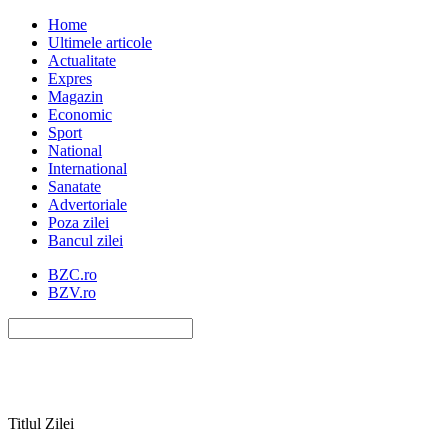
Home
Ultimele articole
Actualitate
Expres
Magazin
Economic
Sport
National
International
Sanatate
Advertoriale
Poza zilei
Bancul zilei
BZC.ro
BZV.ro
Titlul Zilei