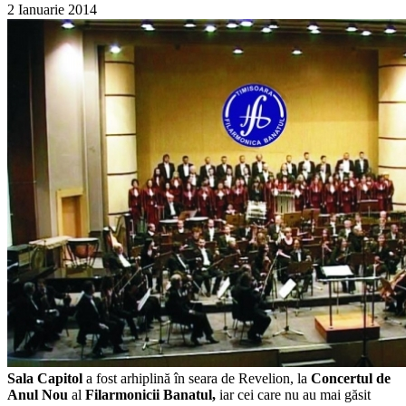
2 Ianuarie 2014
Sala Capitol
a fost arhiplină în seara de Revelion, la
Concertul de
Anul Nou
al
Filarmonicii Banatul,
iar cei care nu au mai găsit