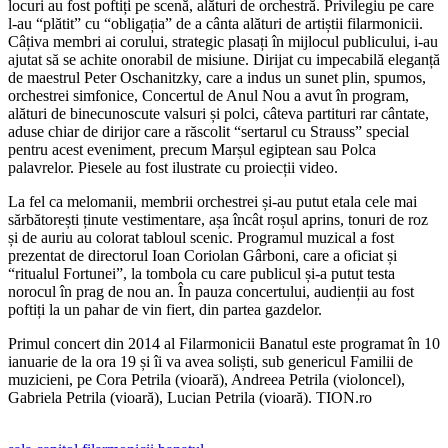
locuri au fost poftiți pe scenă, alături de orchestră. Privilegiu pe care
l-au “plătit” cu “obligația” de a cânta alături de artiștii filarmonicii.
Câțiva membri ai corului, strategic plasați în mijlocul publicului, i-au
ajutat să se achite onorabil de misiune.
Dirijat cu impecabilă eleganță
de maestrul Peter Oschanitzky, care a indus un sunet plin, spumos,
orchestrei simfonice, Concertul de Anul Nou a avut în program,
alături de binecunoscute valsuri și polci, câteva partituri rar cântate,
aduse chiar de dirijor care a răscolit “sertarul cu Strauss” special
pentru acest eveniment, precum Marșul egiptean sau Polca
palavrelor. Piesele au fost ilustrate cu proiecții video.
La fel ca melomanii, membrii orchestrei și-au putut etala cele mai
sărbătorești ținute vestimentare, așa încât roșul aprins, tonuri de roz
și de auriu au colorat tabloul scenic. Programul muzical a fost
prezentat de directorul Ioan Coriolan Gârboni, care a oficiat și
“ritualul Fortunei”, la tombola cu care publicul și-a putut testa
norocul în prag de nou an. În pauza concertului, audienții au fost
poftiți la un pahar de vin fiert, din partea gazdelor.
Primul concert din 2014 al Filarmonicii Banatul este programat în 10
ianuarie de la ora 19 și îi va avea soliști, sub genericul Familii de
muzicieni, pe Cora Petrila (vioară), Andreea Petrila (violoncel),
Gabriela Petrila (vioară), Lucian Petrila (vioară). TION.ro