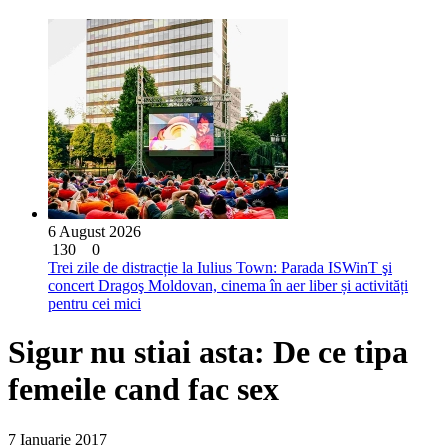
6 August 2026
130
0
Trei zile de distracție la Iulius Town: Parada ISWinT şi
concert Dragoş Moldovan, cinema în aer liber și activități
pentru cei mici
Sigur nu stiai asta: De ce tipa
femeile cand fac sex
7 Ianuarie 2017