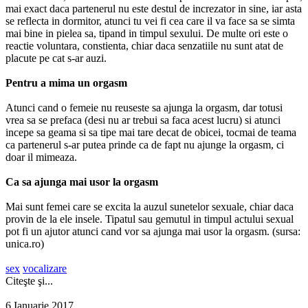
mai exact daca partenerul nu este destul de increzator in sine, iar asta
se reflecta in dormitor, atunci tu vei fi cea care il va face sa se simta
mai bine in pielea sa, tipand in timpul sexului. De multe ori este o
reactie voluntara, constienta, chiar daca senzatiile nu sunt atat de
placute pe cat s-ar auzi.
Pentru a mima un orgasm
Atunci cand o femeie nu reuseste sa ajunga la orgasm, dar totusi
vrea sa se prefaca (desi nu ar trebui sa faca acest lucru) si atunci
incepe sa geama si sa tipe mai tare decat de obicei, tocmai de teama
ca partenerul s-ar putea prinde ca de fapt nu ajunge la orgasm, ci
doar il mimeaza.
Ca sa ajunga mai usor la orgasm
Mai sunt femei care se excita la auzul sunetelor sexuale, chiar daca
provin de la ele insele. Tipatul sau gemutul in timpul actului sexual
pot fi un ajutor atunci cand vor sa ajunga mai usor la orgasm. (sursa:
unica.ro)
sex
vocalizare
Citeşte şi...
6 Ianuarie 2017