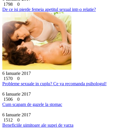
1798
0
De ce isi pierde femeia apetitul sexual intr-o relatie?
6 Ianuarie 2017
1570
0
Probleme sexuale in cuplu? Ce va recomanda psihologul!
6 Ianuarie 2017
1506
0
Cum scapam de gazele la stomac
6 Ianuarie 2017
1512
0
Beneficiile uimitoare ale supei de varza