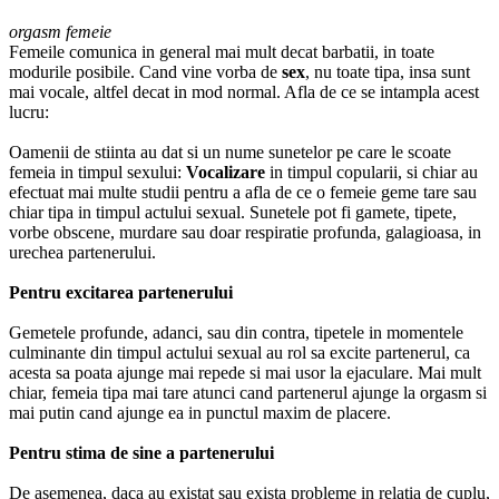
orgasm femeie
Femeile comunica in general mai mult decat barbatii, in toate
modurile posibile. Cand vine vorba de
sex
, nu toate tipa, insa sunt
mai vocale, altfel decat in mod normal. Afla de ce se intampla acest
lucru:
Oamenii de stiinta au dat si un nume sunetelor pe care le scoate
femeia in timpul sexului:
Vocalizare
in timpul copularii, si chiar au
efectuat mai multe studii pentru a afla de ce o femeie geme tare sau
chiar tipa in timpul actului sexual. Sunetele pot fi gamete, tipete,
vorbe obscene, murdare sau doar respiratie profunda, galagioasa, in
urechea partenerului.
Pentru excitarea partenerului
Gemetele profunde, adanci, sau din contra, tipetele in momentele
culminante din timpul actului sexual au rol sa excite partenerul, ca
acesta sa poata ajunge mai repede si mai usor la ejaculare. Mai mult
chiar, femeia tipa mai tare atunci cand partenerul ajunge la orgasm si
mai putin cand ajunge ea in punctul maxim de placere.
Pentru stima de sine a partenerului
De asemenea, daca au existat sau exista probleme in relatia de cuplu,