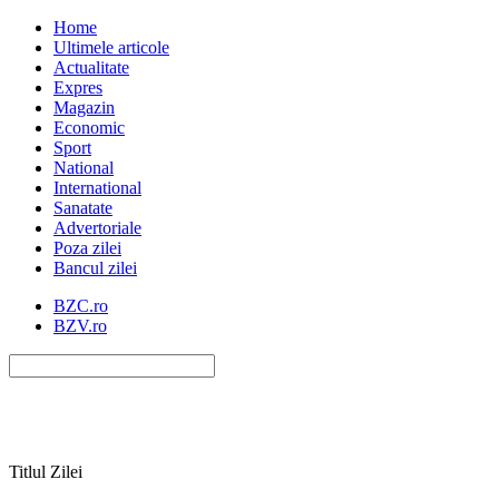
Home
Ultimele articole
Actualitate
Expres
Magazin
Economic
Sport
National
International
Sanatate
Advertoriale
Poza zilei
Bancul zilei
BZC.ro
BZV.ro
Titlul Zilei