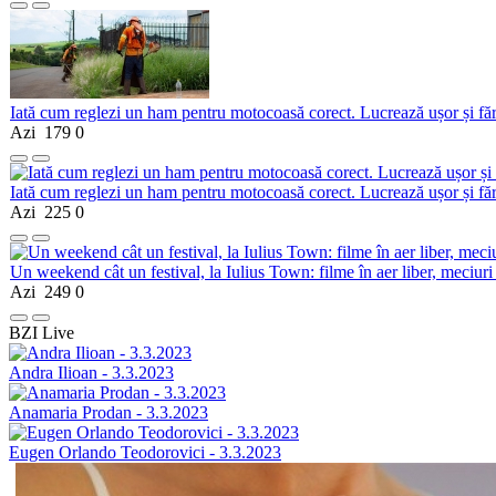
Iată cum reglezi un ham pentru motocoasă corect. Lucrează ușor și fă
Azi
179
0
Iată cum reglezi un ham pentru motocoasă corect. Lucrează ușor și fă
Azi
225
0
Un weekend cât un festival, la Iulius Town: filme în aer liber, meciuri
Azi
249
0
BZI Live
Andra Ilioan - 3.3.2023
Anamaria Prodan - 3.3.2023
Eugen Orlando Teodorovici - 3.3.2023