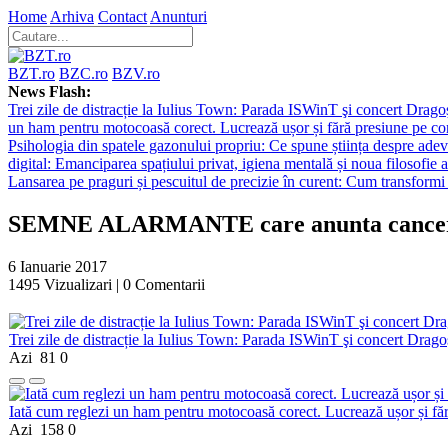
Home
Arhiva
Contact
Anunturi
BZT.ro
BZC.ro
BZV.ro
News Flash:
Trei zile de distracție la Iulius Town: Parada ISWinT şi concert Dragoş
un ham pentru motocoasă corect. Lucrează ușor și fără presiune pe co
Psihologia din spatele gazonului propriu: Ce spune știința despre adev
digital: Emanciparea spațiului privat, igiena mentală și noua filosofie a
Lansarea pe praguri și pescuitul de precizie în curent: Cum transformi 
SEMNE ALARMANTE care anunta cancerul 
6 Ianuarie 2017
1495
Vizualizari |
0
Comentarii
Trei zile de distracție la Iulius Town: Parada ISWinT şi concert Dragoş
Azi
81
0
Iată cum reglezi un ham pentru motocoasă corect. Lucrează ușor și fă
Azi
158
0