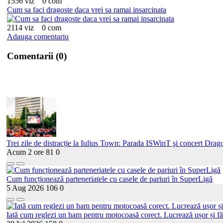
1556 viz
0 com
Cum sa faci dragoste daca vrei sa ramai insarcinata
2114 viz
0 com
Adauga comentariu
Comentarii (0)
Trei zile de distracție la Iulius Town: Parada ISWinT şi concert Drago
Acum 2 ore
81
0
Cum funcționează parteneriatele cu casele de pariuri în SuperLigă
5 Aug 2026
106
0
Iată cum reglezi un ham pentru motocoasă corect. Lucrează ușor și fă