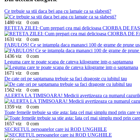
Ce trebuie sa stii daca bei apa cu lamaie ca sa slabesti?
1480 viz
0 com
RETETA ZILEI: Cum prepari cea mai delicioasa CIORBA DE F
1631 viz
0 com
FABULOS! Ce se intampla daca mananci 100 de grame de prune usc
1436 viz
0 com
Leguma care te poate scapa de cateva kilograme intr-o saptamana
1671 viz
0 com
De cate ori pe saptamana trebuie sa faci dragoste cu iubitul tau
1562 viz
0 com
ALERTA LA TIMISOARA! Medicii avertizeaza ca numarul cazurilor d
1359 viz
0 com
Toate femeile trebuie sa stie asta: Iata cel mai simplu mod prin care v
1657 viz
0 com
SECRETUL persoanelor care isi ROD UNGHIILE