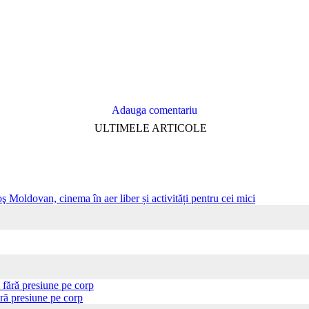
Adauga comentariu
ULTIMELE ARTICOLE
ş Moldovan, cinema în aer liber și activități pentru cei mici
ră presiune pe corp