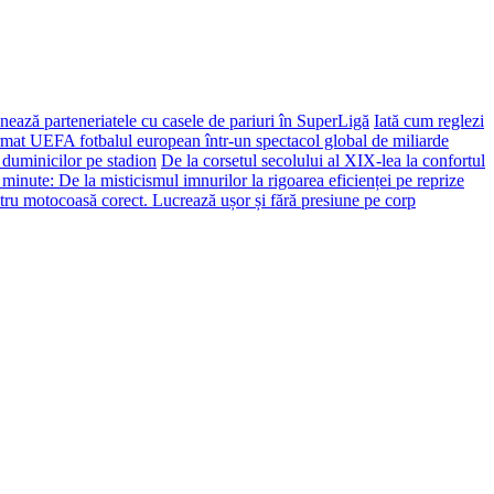
ează parteneriatele cu casele de pariuri în SuperLigă
Iată cum reglezi
ormat UEFA fotbalul european într-un spectacol global de miliarde
 duminicilor pe stadion
De la corsetul secolului al XIX-lea la confortul
 minute: De la misticismul imnurilor la rigoarea eficienței pe reprize
tru motocoasă corect. Lucrează ușor și fără presiune pe corp