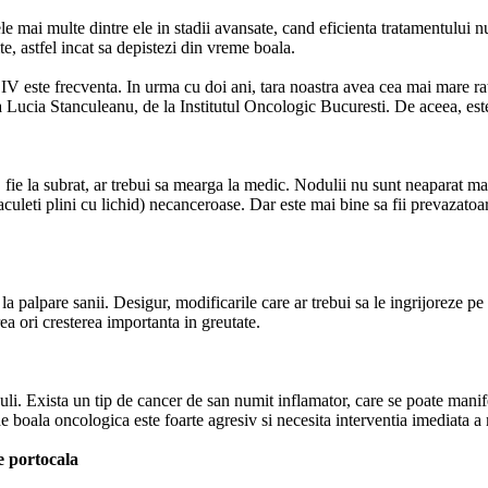
ele mai multe dintre ele in stadii avansate, cand eficienta tratamentului
te, astfel incat sa depistezi din vreme boala.
V este frecventa. In urma cu doi ani, tara noastra avea cea mai mare ra
ucia Stanculeanu, de la Institutul Oncologic Bucuresti. De aceea, este 
 fie la subrat, ar trebui sa mearga la medic. Nodulii nu sunt neaparat ma
saculeti plini cu lichid) necanceroase. Dar este mai bine sa fii prevazato
 palpare sanii. Desigur, modificarile care ar trebui sa le ingrijoreze pe 
rea ori cresterea importanta in greutate.
i. Exista un tip de cancer de san numit inflamator, care se poate manifes
 de boala oncologica este foarte agresiv si necesita interventia imediata a 
de portocala