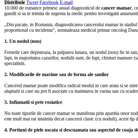
Distribuie
Tweet
Facebook
E-mail
10.000 de romance primesc anual diagnosticul de
cancer mamar
, c
gandit si sa te trimita de urgenta la medic pentru investigatii amanunti
„Din pacate, in Romania, diagnosticarea cancerului mamar in stadiul I
proportional cu incidenta“, semnaleaza medicul primar oncolog Dana L
1. Un nodul (nou)
Femeile care depisteaza, la palparea lunara, un nodul (nou) fie in san,
fapt, in majoritatea cazurilor, nodulii sunt, de fapt, chisturi mamare (
specialistii.
2. Modificarile de marime sau de forma ale sanilor
Cancerul mamar poate modifica radical modul in care arata si se simt la
alaptarii si care nu pot fi asociate cu inaintarea in varsta sau cu scade
3. Inflamatii si pete rosiatice
Nu toate tipurile de cancer mamar se manifesta prin aparitia unor nodul
este mult mai rar intalnita decat cancerul clasic (cu noduli), acest tip
4. Portiuni de piele uscata si descuamata sau aspectul de coaja 