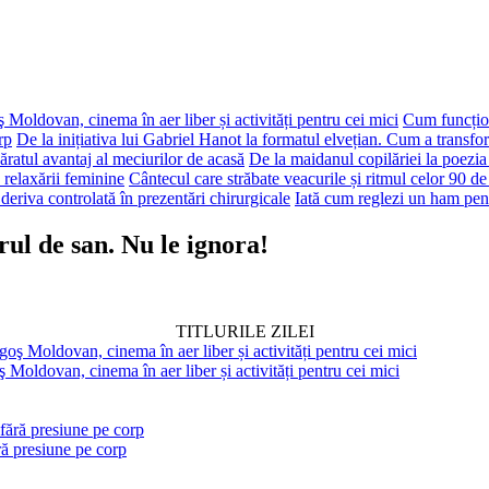
 Moldovan, cinema în aer liber și activități pentru cei mici
Cum funcțion
rp
De la inițiativa lui Gabriel Hanot la formatul elvețian. Cum a transf
ăratul avantaj al meciurilor de acasă
De la maidanul copilăriei la poezia
 relaxării feminine
Cântecul care străbate veacurile și ritmul celor 90 de
deriva controlată în prezentări chirurgicale
Iată cum reglezi un ham pen
de san. Nu le ignora!
TITLURILE ZILEI
 Moldovan, cinema în aer liber și activități pentru cei mici
ră presiune pe corp