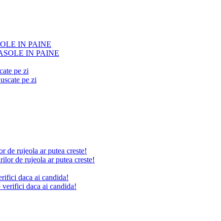
ASOLE IN PAINE
ate pe zi
e rujeola ar putea creste!
erifici daca ai candida!