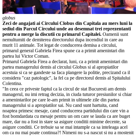
globus
Zeci de angajati ai Circului Clobus din Capitala au mers luni la
sediul din Parcul Circului unde au desemnat trei reprezentanti
pentru a merge la discutii cu primarul Capitalei.
Oamenii sunt
nemultumiti de demiterea directorului dupa incendiul in care au
murit 11 animale. Tot legat de conducerea demisa a circului,
primarul general Gabriela Firea spune ca a primit amenintari din
partea lui Victor Coman.
Primarul Gabriela Firea a declarat, luni, ca a primit amenintari din
partea managerului demis al circului Globus si al apropiatilor
acestuia si ca se gandeste sa faca plangere la politie, precizand ca il
considera "caz patologic", la fel ca pe directorul demis al Spitalului
Colentina.
"In ceea ce priveste faptul ca la circul de stat Bucuresti am demis
managerul, nu imi retrag decizia, in ciuda tuturor presiunilor si chiar
a amenintarilor pe care le-am primit in ultimele zile din partea
managerului si a apropiatilor sai. Nu cand sunt hartuita, cand
noaptea primesc mesaje, cand conducerea partidului din care vin a
fost bomdardata cu mesaje pentru un om care se lauda ca are buget
mare, dar nu a fost in stare sa asigure conditii minime decente, sa
asigure conditii. Ce trebuie sa se mai intample ca sa inteleaga acel
om ca nu mai poate continua?! Nimeni nu s-a nascut si nu a mostenit