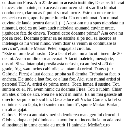
cu doamna Firea. Am 25 de ani in aceasta institutie, Daca as fi lucrat
in acest circ inainte, sub aceasta conducere si mi s-ar fi schimbat
conducerea, clar nu as fi putut sa mai lucrez. Este un om care te
respecta ca om, apoi isi pune functia. Un om minunat. Am numai
cuvinte de lauda pentru dansul. (...) Acest om nu a spus niciodata nu
nimanui, cred ca nu l-am auzit niciodata spunand cuvinte urate,
jignitoare fata de cineva. Tocmai catre doamna primar? Asa ceva nu
pot sa cred. Doamna primar sa ne asculte si pe noi, sa incerce sa
inteleaga ca nu vrem nimic, vrem doar sa venim in continuare la
serviciu", sustine Marian Peter, angajat al circului.
"Este un om de-al nostru. Ce a facut el aici nu a facut nimeni de 20
de ani. Avem un director adevarat. A facut toaletele, menajerie,
dusuri. Si s-a intamplat prostia asta nefasta, ca au fost si -20 de
grade, frig, s-au incins cablurile, se intampla oricui. Dansa (n.r.
Gabriela Firea) a luat decizia pripita sa il demita. Trebuia sa faca o
ancheta. De unde a luat foc, ce a luat foc. Aici sunt numai artisti si
personal TESA, artisti de prima mana. Toata lumea il sustine. Toti
suntem cu el. Nu avem nimic cu doamna Firea. Toti o iubim. Chiar
am ales-o toti de aici. Prea ne-a lovit in inima. Ea nu mai gaseste alt
director sa puna in locul lui. Daca aduce alt Victor Coman, la fel si
cu inima si cu fapta, toti suntem multumiti", spune Marian Barlan,
un alt angajat.
Gabriela Firea a anuntat vineri si demiterea managerului cirucului
Globus, dupa ce joi dimineata a avut loc un incendiu la un adapost
al institutiei in urma caruia au murit 11 animale. Mediafax.ro