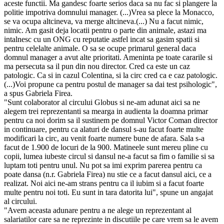
aceste functii. Ma gandesc foarte serios daca sa nu fac si plangere la
politie impotriva domnului manager. (...)Vrea sa plece la Monacco,
se va ocupa altcineva, va merge altcineva.(...) Nu a facut nimic,
nimic. Am gasit deja locatii pentru o parte din animale, astazi ma
intalnesc cu un ONG cu reputatie astfel incat sa gasim spatii si
pentru celelalte animale. O sa se ocupe primarul general daca
domnul manager a avut alte prioritati. Ameninta pe toate cararile si
ma persecuta sa il pun din nou director. Cred ca este un caz
patologic. Ca si in cazul Colentina, si la circ cred ca e caz patologic.
(...)Voi propune ca pentru postul de manager sa dai test psihologic",
a spus Gabriela Firea.
"Sunt colaborator al circului Globus si ne-am adunat aici sa ne
alegem trei reprezentanti sa mearga in audienta la doamna primar
pentru ca noi dorim sa il sustinem pe domnul Victor Coman director
in continuare, pentru ca alaturi de dansul s-au facut foarte multe
modificari la circ, au venit foarte numere bune de afara. Sala s-a
facut de 1.900 de locuri de la 900. Matineele sunt mereu pline cu
copii, lumea iubeste circul si dansul ne-a facut sa fim o familie si sa
luptam toti pentru unul. Nu pot sa imi exprim parerea pentru ca
poate dansa (n.r. Gabriela Firea) nu stie ce a facut dansul aici, ce a
realizat. Noi aici ne-am strans pentru ca il iubim si a facut foarte
multe pentru noi toti. Eu sunt in tara datorita lui", spune un angajat
al circului.
"Avem aceasta adunare pentru a ne alege un reprezentant al
salariatilor care sa ne reprezinte in discutiile pe care vrem sa le avem