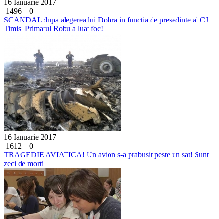
16 Ianuarie 2017
1496
0
SCANDAL dupa alegerea lui Dobra in functia de presedinte al CJ
Timis. Primarul Robu a luat foc!
16 Ianuarie 2017
1612
0
TRAGEDIE AVIATICA! Un avion s-a prabusit peste un sat! Sunt
zeci de morti