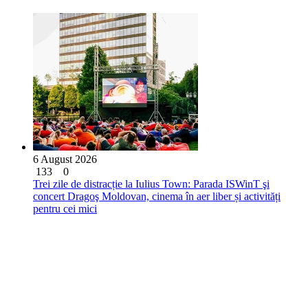
6 August 2026
133
0
Trei zile de distracție la Iulius Town: Parada ISWinT şi
concert Dragoş Moldovan, cinema în aer liber și activități
pentru cei mici