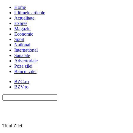
Home
Ultimele articole
Actualitate
Expres
Magazin
Economic
Sport
National
International
Sanatate
Advertoriale
Poza zilei
Bancul zilei
BZC.ro
BZV.ro
Titlul Zilei