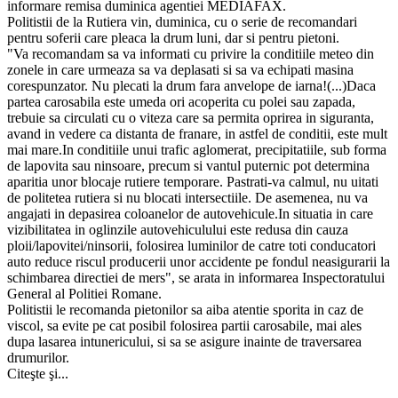
informare remisa duminica agentiei MEDIAFAX.
Politistii de la Rutiera vin, duminica, cu o serie de recomandari
pentru soferii care pleaca la drum luni, dar si pentru pietoni.
"Va recomandam sa va informati cu privire la conditiile meteo din
zonele in care urmeaza sa va deplasati si sa va echipati masina
corespunzator. Nu plecati la drum fara anvelope de iarna!(...)Daca
partea carosabila este umeda ori acoperita cu polei sau zapada,
trebuie sa circulati cu o viteza care sa permita oprirea in siguranta,
avand in vedere ca distanta de franare, in astfel de conditii, este mult
mai mare.In conditiile unui trafic aglomerat, precipitatiile, sub forma
de lapovita sau ninsoare, precum si vantul puternic pot determina
aparitia unor blocaje rutiere temporare. Pastrati-va calmul, nu uitati
de politetea rutiera si nu blocati intersectiile. De asemenea, nu va
angajati in depasirea coloanelor de autovehicule.In situatia in care
vizibilitatea in oglinzile autovehiculului este redusa din cauza
ploii/lapovitei/ninsorii, folosirea luminilor de catre toti conducatori
auto reduce riscul producerii unor accidente pe fondul neasigurarii la
schimbarea directiei de mers", se arata in informarea Inspectoratului
General al Politiei Romane.
Politistii le recomanda pietonilor sa aiba atentie sporita in caz de
viscol, sa evite pe cat posibil folosirea partii carosabile, mai ales
dupa lasarea intunericului, si sa se asigure inainte de traversarea
drumurilor.
Citeşte şi...