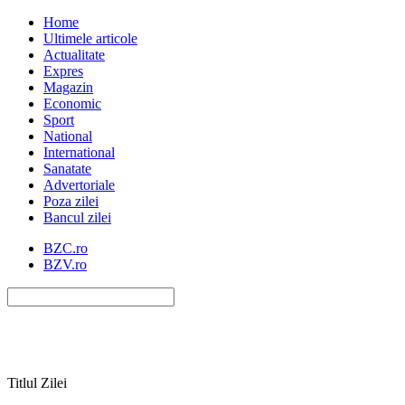
Home
Ultimele articole
Actualitate
Expres
Magazin
Economic
Sport
National
International
Sanatate
Advertoriale
Poza zilei
Bancul zilei
BZC.ro
BZV.ro
Titlul Zilei