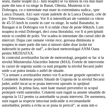
seara, maine noapte (n.r.- luni noapte) se va innora in cea mai mare
parte din tara si va ninge in Banat, Oltenia, Muntenia si in
Dobrogea, cu o intensitate mai mare in extremitatea sudica., spre
Lunca Dunarii. Aici sunt vizate judetele de la Lunca Dunarii, cele de
jos- Teleorman, Giurgiu. Vor fi si intensificari ale vantului cu viteze
de 45-55 km/h in zonele in care va ninge. In sudul Banatului, in
Baragan si in Dobrogea vor fi si rafale chiar de peste 60km/h. Luni
noaptea in estul Dobrogei, deci zona litoralului, vor fi si precipitatii
mixte si conditii de polei. Vor scadea in intensitate din cursul zilei de
miercuri. Dupa care ramane vreme rece, geroasa dimineata si
noaptea in mare parte din tara si ninsori slabe doar izolat tot
indeosebi in partea de sud”, a declarat meteorologul ANM Oana
pentru MEDIAFAX.
In contextul avertizarilor facute de meteorologi, pregatiri se fac si la
nivelul Ministerului Afacerilor Interne (MAI). Fortele de interventie
in cazuri de urgenta sustin ca sunt pregatite la nivelul fiecarui judet
unde s-ar putea instala o astfel de situatie.
"Ca urmare a avertizarilor meteo vor fi activate grupele operative si
Comitetele Judetene pentru Situatii de Urgenta de la nivelul fiecarui
judet, astfel incat sa se poata interveni operativ in sprijinul
populatiei. In prima faza, sunt luate masuri preventive in scopul
protejarii vietii oamenilor. Cetatenii sunt rugati sa anunte situatiile de
urgenta la 112 pentru ca autoritatile sa poata interveni. De asemenea,
sunt rugati sa respecte intocmai indicatiile si recomandarile
autoritatilor, pentru a evita sa se puna in pericol", se arata intr-o