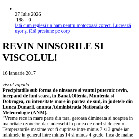
27 Iulie 2026
188
0
Iată cum reglezi un ham pentru motocoasă corect. Lucrează
ușor și fără presiune pe corp
REVIN NINSORILE SI
VISCOLUL!
16 Ianuarie 2017
viscol zapada
Precipitatiile sub forma de ninsoare si vantul puternic revin,
incepand de luni seara, in Banat,Oltenia, Muntenia si
Dobrogea, cu intensitate mare in partea de sud, in judetele din
Lunca Dunarii, anunta Administratia Nationala de
Meteorologie (ANM).
“Vreme rece in mare parte din tara, geroasa dimineata si noaptea in
majoritatea zonelor, dar indeosebi in partea de nord si de centru.
Temperaturile maxime vor fi cuprinse intre minus 7 si 3 grade iar
minimele in general intre minus 14 si minus 4 grade. Inca de maine