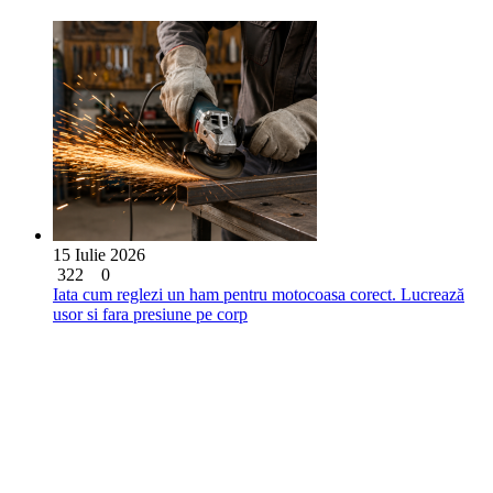
15 Iulie 2026
322
0
Iata cum reglezi un ham pentru motocoasa corect. Lucrează
usor si fara presiune pe corp