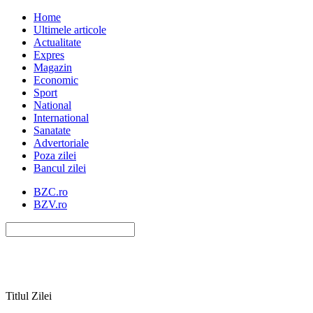
Home
Ultimele articole
Actualitate
Expres
Magazin
Economic
Sport
National
International
Sanatate
Advertoriale
Poza zilei
Bancul zilei
BZC.ro
BZV.ro
Titlul Zilei