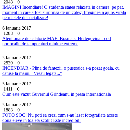
2048
0
IMAGINI Incendiare! O studenta statea relaxata in camera, pe pat,
moment in care a fost surprinsa de un coleg. Imaginea a ajuns virala
pe retelele de socializare!
6 Ianuarie 2017
1288
0
Atentionare de calatorie MAE: Bosnia si Hertegovina - cod
portocaliu de temperaturi minime extreme
5 Ianuarie 2017
2539
0
INCENDIAR - Plina de fantezii, o pustoaica s-a pozat goala, cu
catuse la maini. "Vreau legata..."
5 Ianuarie 2017
1411
0
Cum este vazut Guvernul Grindeanu in presa internationala
5 Ianuarie 2017
1883
0
FOTO SOC! Nu poti sa crezi cum s-au lasat fotografiate aceste
doua eleve in toaleta scolii! Este incredibil!