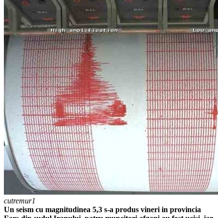
cutremur1
Un seism cu magnitudinea 5,3 s-a produs vineri in provincia