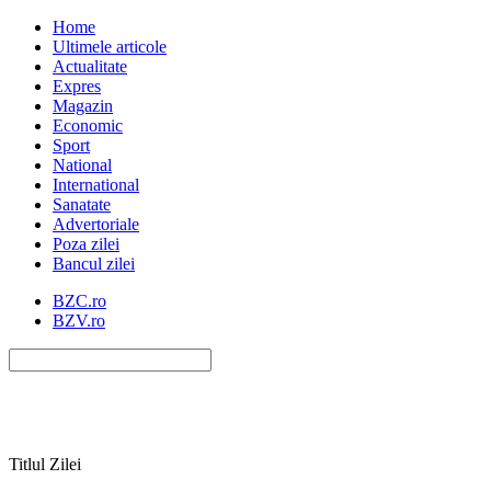
Home
Ultimele articole
Actualitate
Expres
Magazin
Economic
Sport
National
International
Sanatate
Advertoriale
Poza zilei
Bancul zilei
BZC.ro
BZV.ro
Titlul Zilei