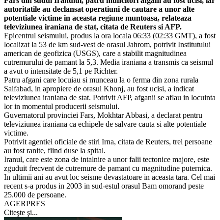
Fars din sudul Iranului, patru muncitori afgani au fost ucisi, iar
autoritatile au declansat operatiuni de cautare a unor alte
potentiale victime in aceasta regiune muntoasa, relateaza
televiziunea iraniana de stat, citata de Reuters si AFP.
Epicentrul seismului, produs la ora locala 06:33 (02:33 GMT), a fost
localizat la 53 de km sud-vest de orasul Jahrom, potrivit Institutului
american de geofizica (USGS), care a stabilit magnitudinea
cutremurului de pamant la 5,3. Media iraniana a transmis ca seismul
a avut o intensitate de 5,1 pe Richter.
Patru afgani care locuiau si munceau la o ferma din zona rurala
Saifabad, in apropiere de orasul Khonj, au fost ucisi, a indicat
televiziunea iraniana de stat. Potrivit AFP, afganii se aflau in locuinta
lor in momentul producerii seismului.
Guvernatorul provinciei Fars, Mokhtar Abbasi, a declarat pentru
televiziunea iraniana ca echipele de salvare cauta si alte potentiale
victime.
Potrivit agentiei oficiale de stiri Irna, citata de Reuters, trei persoane
au fost ranite, fiind duse la spital.
Iranul, care este zona de intalnire a unor falii tectonice majore, este
zguduit frecvent de cutremure de pamant cu magnitudine puternica.
In ultimii ani au avut loc seisme devastatoare in aceasta tara. Cel mai
recent s-a produs in 2003 in sud-estul orasul Bam omorand peste
25.000 de persoane.
AGERPRES
Citeşte şi...