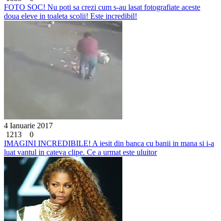
FOTO SOC! Nu poti sa crezi cum s-au lasat fotografiate aceste
doua eleve in toaleta scolii! Este incredibil!
4 Ianuarie 2017
1213
0
IMAGINI INCREDIBILE! A iesit din banca cu banii in mana si i-a
luat vantul in cateva clipe. Ce a urmat este uluitor