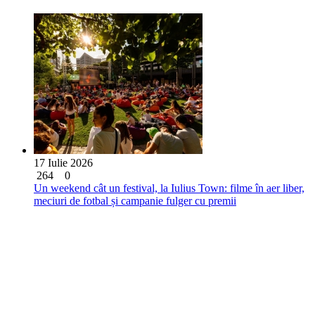
17 Iulie 2026
264
0
Un weekend cât un festival, la Iulius Town: filme în aer liber,
meciuri de fotbal și campanie fulger cu premii