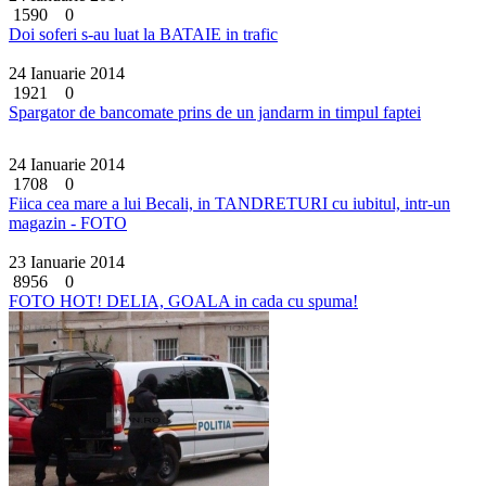
1590
0
Doi soferi s-au luat la BATAIE in trafic
24 Ianuarie 2014
1921
0
Spargator de bancomate prins de un jandarm in timpul faptei
24 Ianuarie 2014
1708
0
Fiica cea mare a lui Becali, in TANDRETURI cu iubitul, intr-un
magazin - FOTO
23 Ianuarie 2014
8956
0
FOTO HOT! DELIA, GOALA in cada cu spuma!