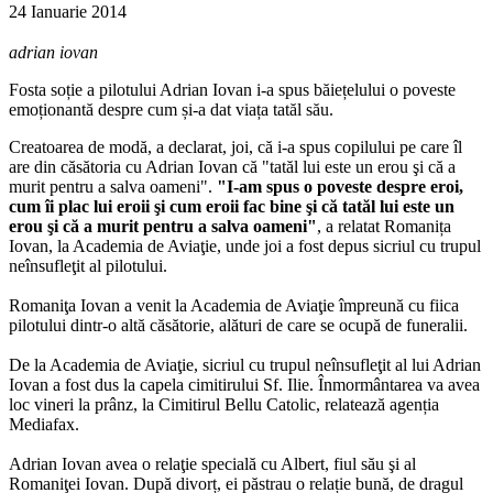
24 Ianuarie 2014
adrian iovan
Fosta soție a pilotului Adrian Iovan i-a spus băiețelului o poveste
emoționantă despre cum și-a dat viața tatăl său.
Creatoarea de modă, a declarat, joi, că i-a spus copilului pe care îl
are din căsătoria cu Adrian Iovan că "tatăl lui este un erou şi că a
murit pentru a salva oameni".
"I-am spus o poveste despre eroi,
cum îi plac lui eroii şi cum eroii fac bine şi că tatăl lui este un
erou şi că a murit pentru a salva oameni"
, a relatat Romanița
Iovan, la Academia de Aviaţie, unde joi a fost depus sicriul cu trupul
neînsufleţit al pilotului.
Romaniţa Iovan a venit la Academia de Aviaţie împreună cu fiica
pilotului dintr-o altă căsătorie, alături de care se ocupă de funeralii.
De la Academia de Aviaţie, sicriul cu trupul neînsufleţit al lui Adrian
Iovan a fost dus la capela cimitirului Sf. Ilie. Înmormântarea va avea
loc vineri la prânz, la Cimitirul Bellu Catolic, relatează agenția
Mediafax.
Adrian Iovan avea o relaţie specială cu Albert, fiul său şi al
Romaniţei Iovan. După divorț, ei păstrau o relație bună, de dragul