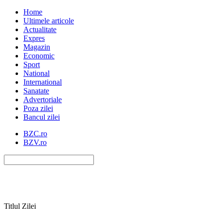
Home
Ultimele articole
Actualitate
Expres
Magazin
Economic
Sport
National
International
Sanatate
Advertoriale
Poza zilei
Bancul zilei
BZC.ro
BZV.ro
Titlul Zilei