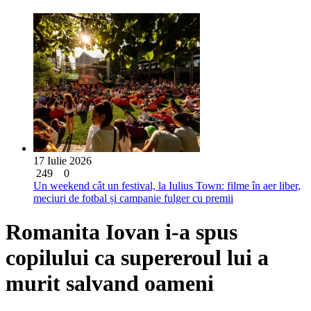
17 Iulie 2026
249
0
Un weekend cât un festival, la Iulius Town: filme în aer liber,
meciuri de fotbal și campanie fulger cu premii
Romanita Iovan i-a spus
copilului ca supereroul lui a
murit salvand oameni