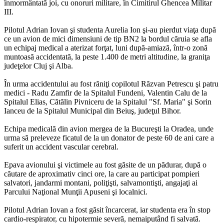
înmormântată joi, cu onoruri militare, în Cimitirul Ghencea Militar
III.
Pilotul Adrian Iovan şi studenta Aurelia Ion şi-au pierdut viaţa după
ce un avion de mici dimensiuni de tip BN2 la bordul căruia se afla
un echipaj medical a aterizat forţat, luni după-amiază, într-o zonă
muntoasă accidentată, la peste 1.400 de metri altitudine, la graniţa
judeţelor Cluj şi Alba.
În urma accidentului au fost răniţi copilotul Răzvan Petrescu şi patru
medici - Radu Zamfir de la Spitalul Fundeni, Valentin Calu de la
Spitalul Elias, Cătălin Pivniceru de la Spitalul "Sf. Maria" şi Sorin
Ianceu de la Spitalul Municipal din Beiuş, judeţul Bihor.
Echipa medicală din avion mergea de la Bucureşti la Oradea, unde
urma să preleveze ficatul de la un donator de peste 60 de ani care a
suferit un accident vascular cerebral.
Epava avionului şi victimele au fost găsite de un pădurar, după o
căutare de aproximativ cinci ore, la care au participat pompieri
salvatori, jandarmi montani, poliţişti, salvamontişti, angajaţi ai
Parcului Naţional Munţii Apuseni şi localnici.
Pilotul Adrian Iovan a fost găsit încarcerat, iar studenta era în stop
cardio-respirator, cu hipotermie severă, nemaiputând fi salvată.