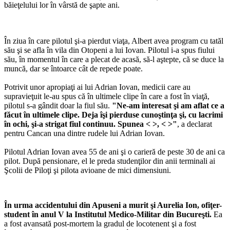
băieţelului lor în vârstă de şapte ani.
În ziua în care pilotul şi-a pierdut viaţa, Albert avea program cu tatăl
său şi se afla în vila din Otopeni a lui Iovan. Pilotul i-a spus fiului
său, în momentul în care a plecat de acasă, să-l aştepte, că se duce la
muncă, dar se întoarce cât de repede poate.
Potrivit unor apropiaţi ai lui Adrian Iovan, medicii care au
supravieţuit le-au spus că în ultimele clipe în care a fost în viaţă,
pilotul s-a gândit doar la fiul său.
"Ne-am interesat şi am aflat ce a
făcut în ultimele clipe. Deja îşi pierduse cunoştinţa şi, cu lacrimi
în ochi, şi-a strigat fiul continuu. Spunea < >, < >
"
, a declarat
pentru Cancan una dintre rudele lui Adrian Iovan.
Pilotul Adrian Iovan avea 55 de ani şi o carieră de peste 30 de ani ca
pilot. După pensionare, el le preda studenţilor din anii terminali ai
Şcolii de Piloţi şi pilota avioane de mici dimensiuni.
În urma accidentului din Apuseni a murit şi Aurelia Ion, ofiţer-
student în anul V la Institutul Medico-Militar din Bucureşti.
Ea
a fost avansată post-mortem la gradul de locotenent şi a fost