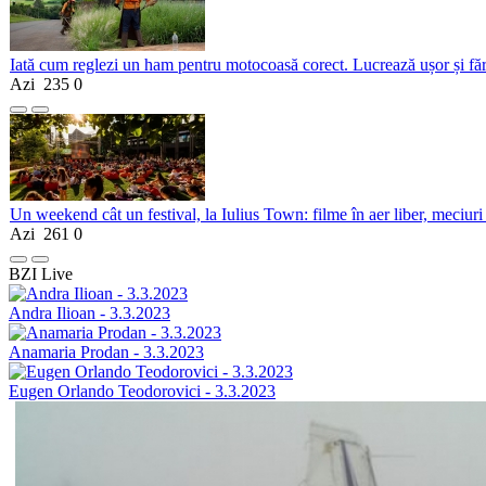
Iată cum reglezi un ham pentru motocoasă corect. Lucrează ușor și fă
Azi
235
0
Un weekend cât un festival, la Iulius Town: filme în aer liber, meciuri
Azi
261
0
BZI Live
Andra Ilioan - 3.3.2023
Anamaria Prodan - 3.3.2023
Eugen Orlando Teodorovici - 3.3.2023