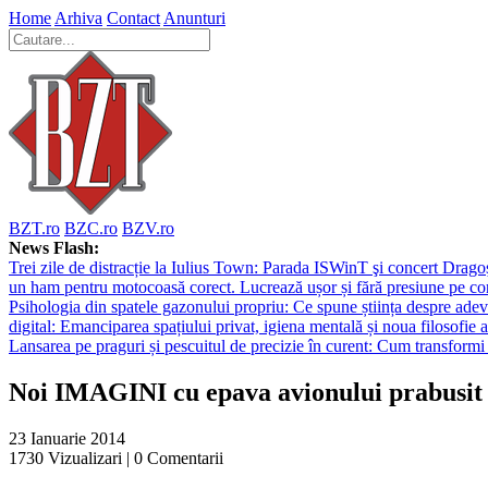
Home
Arhiva
Contact
Anunturi
BZT.ro
BZC.ro
BZV.ro
News Flash:
Trei zile de distracție la Iulius Town: Parada ISWinT şi concert Dragoş
un ham pentru motocoasă corect. Lucrează ușor și fără presiune pe co
Psihologia din spatele gazonului propriu: Ce spune știința despre adev
digital: Emanciparea spațiului privat, igiena mentală și noua filosofie a
Lansarea pe praguri și pescuitul de precizie în curent: Cum transformi 
Noi IMAGINI cu epava avionului prabusit
23 Ianuarie 2014
1730
Vizualizari |
0
Comentarii