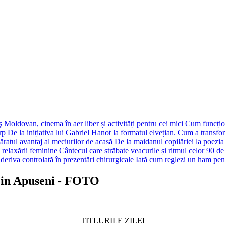
 Moldovan, cinema în aer liber și activități pentru cei mici
Cum funcțion
rp
De la inițiativa lui Gabriel Hanot la formatul elvețian. Cum a transf
ăratul avantaj al meciurilor de acasă
De la maidanul copilăriei la poezia
 relaxării feminine
Cântecul care străbate veacurile și ritmul celor 90 de
deriva controlată în prezentări chirurgicale
Iată cum reglezi un ham pen
 in Apuseni - FOTO
TITLURILE ZILEI