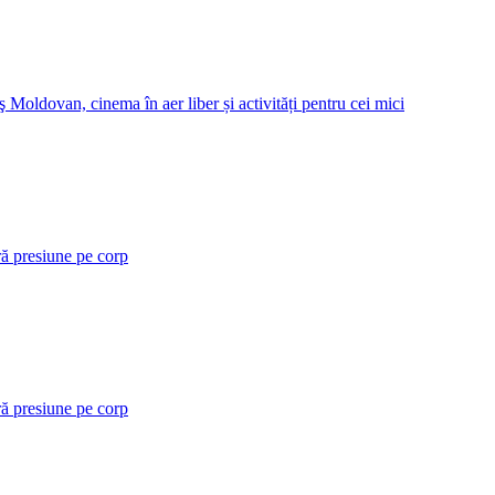
 Moldovan, cinema în aer liber și activități pentru cei mici
ră presiune pe corp
ră presiune pe corp