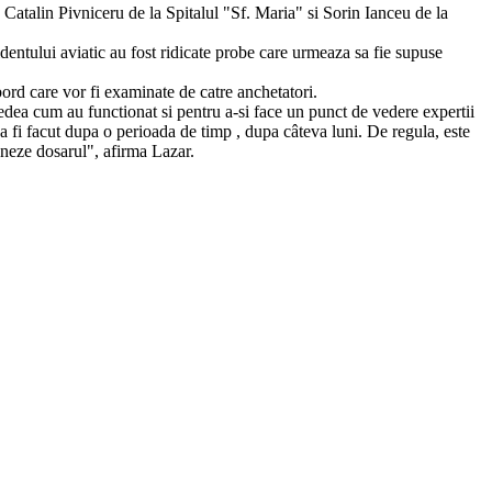
 Catalin Pivniceru de la Spitalul "Sf. Maria" si Sorin Ianceu de la
dentului aviatic au fost ridicate probe care urmeaza sa fie supuse
bord care vor fi examinate de catre anchetatori.
edea cum au functionat si pentru a-si face un punct de vedere expertii
va fi facut dupa o perioada de timp , dupa câteva luni. De regula, este
oneze dosarul", afirma Lazar.