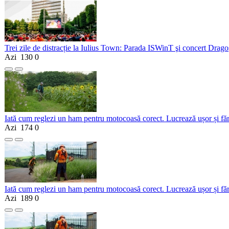
Trei zile de distracție la Iulius Town: Parada ISWinT şi concert Dragoş
Azi
130
0
Iată cum reglezi un ham pentru motocoasă corect. Lucrează ușor și fă
Azi
174
0
Iată cum reglezi un ham pentru motocoasă corect. Lucrează ușor și fă
Azi
189
0