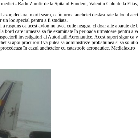
u medici - Radu Zamfir de la Spitalul Fundeni, Valentin Calu de la Elias,
Lazar, declara, marti seara, ca în urma anchetei desfasurate la locul acci
r-un loc special pentru a fi studiata.
rul a raspuns ca acest avion nu avea cutie neagra, ci doar alte aparate de 
 la bord care urmeaza sa fie examinate în perioada urmatoare pentru a v
nspectorii investigatori ai Autoritatii Aeronautice. Acest raport sigur ca 
chet si apoi procurorul va putea sa administreze probatiunea si sa soluti
 procedeaza în cazul anchetelor cu catastrofe aeronautice. Mediafax.ro