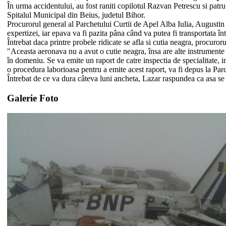
În urma accidentului, au fost raniti copilotul Razvan Petrescu si patr
Spitalul Municipal din Beius, judetul Bihor.
Procurorul general al Parchetului Curtii de Apel Alba Iulia, Augustin 
expertizei, iar epava va fi pazita pâna când va putea fi transportata înt
Întrebat daca printre probele ridicate se afla si cutia neagra, procuro
"Aceasta aeronava nu a avut o cutie neagra, însa are alte instrumente
în domeniu. Se va emite un raport de catre inspectia de specialitate, i
o procedura laborioasa pentru a emite acest raport, va fi depus la Par
Întrebat de ce va dura câteva luni ancheta, Lazar raspundea ca asa se
Galerie Foto