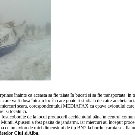
nse înainte ca aceasta sa fie taiata în bucati si sa fie transportata, în tr
re va fi dusa într-un loc în care poate fi studiata de catre anchetatori.
t, miercuri seara, corespondentului MEDIAFAX ca epava avionului care s-
ei si localnici.
 au fost coborâte de la locul producerii accidentului pâna în centrul comu
 Muntii Apuseni a fost pazita de jandarmi, iar miercuri au început proce
pa ce un avion de mici dimensiuni de tip BN2 la bordul caruia se afla un
etelor Cluj si Alba.