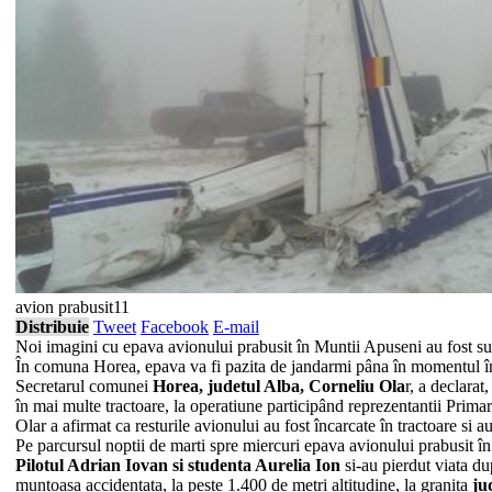
avion prabusit11
Distribuie
Tweet
Facebook
E-mail
Noi imagini cu epava avionului prabusit în Muntii Apuseni au fost surpri
În comuna Horea, epava va fi pazita de jandarmi pâna în momentul în ca
Secretarul comunei
Horea, judetul Alba, Corneliu Ola
r, a declara
în mai multe tractoare, la operatiune participând reprezentantii Primari
Olar a afirmat ca resturile avionului au fost încarcate în tractoare si
Pe parcursul noptii de marti spre miercuri epava avionului prabusit în
Pilotul Adrian Iovan si studenta Aurelia Ion
si-au pierdut viata du
muntoasa accidentata, la peste 1.400 de metri altitudine, la granita
jud