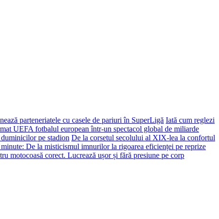
ează parteneriatele cu casele de pariuri în SuperLigă
Iată cum reglezi
ormat UEFA fotbalul european într-un spectacol global de miliarde
 duminicilor pe stadion
De la corsetul secolului al XIX-lea la confortul
 minute: De la misticismul imnurilor la rigoarea eficienței pe reprize
tru motocoasă corect. Lucrează ușor și fără presiune pe corp