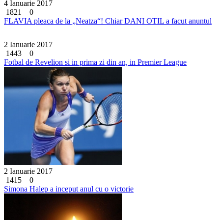
4 Ianuarie 2017
1821
0
FLAVIA pleaca de la „Neatza“! Chiar DANI OTIL a facut anuntul
2 Ianuarie 2017
1443
0
Fotbal de Revelion si in prima zi din an, in Premier League
2 Ianuarie 2017
1415
0
Simona Halep a inceput anul cu o victorie