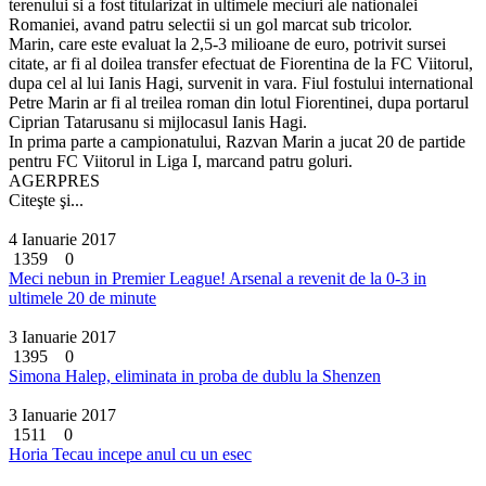
terenului si a fost titularizat in ultimele meciuri ale nationalei
Romaniei, avand patru selectii si un gol marcat sub tricolor.
Marin, care este evaluat la 2,5-3 milioane de euro, potrivit sursei
citate, ar fi al doilea transfer efectuat de Fiorentina de la FC Viitorul,
dupa cel al lui Ianis Hagi, survenit in vara. Fiul fostului international
Petre Marin ar fi al treilea roman din lotul Fiorentinei, dupa portarul
Ciprian Tatarusanu si mijlocasul Ianis Hagi.
In prima parte a campionatului, Razvan Marin a jucat 20 de partide
pentru FC Viitorul in Liga I, marcand patru goluri.
AGERPRES
Citeşte şi...
4 Ianuarie 2017
1359
0
Meci nebun in Premier League! Arsenal a revenit de la 0-3 in
ultimele 20 de minute
3 Ianuarie 2017
1395
0
Simona Halep, eliminata in proba de dublu la Shenzen
3 Ianuarie 2017
1511
0
Horia Tecau incepe anul cu un esec