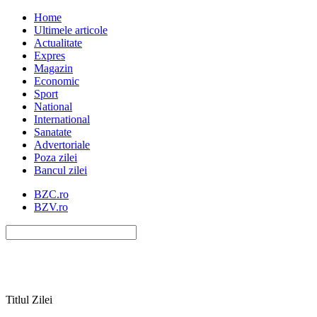
Home
Ultimele articole
Actualitate
Expres
Magazin
Economic
Sport
National
International
Sanatate
Advertoriale
Poza zilei
Bancul zilei
BZC.ro
BZV.ro
Titlul Zilei