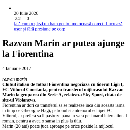
20 Iulie 2026
241
0
Iată cum reglezi un ham pentru motocoasă corect. Lucrează
ușor și fără presiune pe corp
Razvan Marin ar putea ajunge
la Fiorentina
4 Ianuarie 2017
razvan marin
Clubul italian de fotbal Fiorentina negociaza cu liderul Ligii I,
FC Viitorul Constanta, pentru transferul mijlocasului Razvan
Marin la gruparea din Serie A, relateaza Sky Sport, citata de
site-ul Violanews.
Fiorentina ar dori ca transferul sa se realizeze inca din aceasta iarna,
in timp ce Gheorghe Hagi, patronul si antrenorul echipei FC
Viitorul, ar prefera sa il pastreze pana in vara pe tanarul international
roman, pentru a avea o sansa in plus la titlu.
Marin (20 ani) poate juca aproape pe orice pozitie la mijlocul