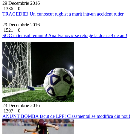
29 Decembrie 2016
1336
0
TRAGEDIE! Un cunoscut rugbist a murit intr-un accident rutier
29 Decembrie 2016
1521
0
SOC in tenisul feminin! Ana Ivanovic se retrage la doar 29 de ani!
23 Decembrie 2016
1397
0
ANUNT BOMBA facut de LPF! Clasamentul se modifica din nou!