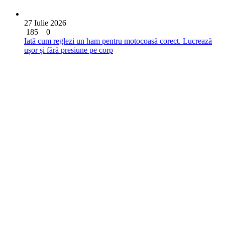
27 Iulie 2026
185
0
Iată cum reglezi un ham pentru motocoasă corect. Lucrează
ușor și fără presiune pe corp