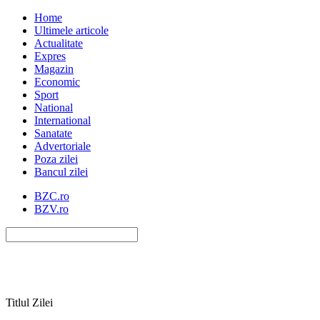
Home
Ultimele articole
Actualitate
Expres
Magazin
Economic
Sport
National
International
Sanatate
Advertoriale
Poza zilei
Bancul zilei
BZC.ro
BZV.ro
Titlul Zilei