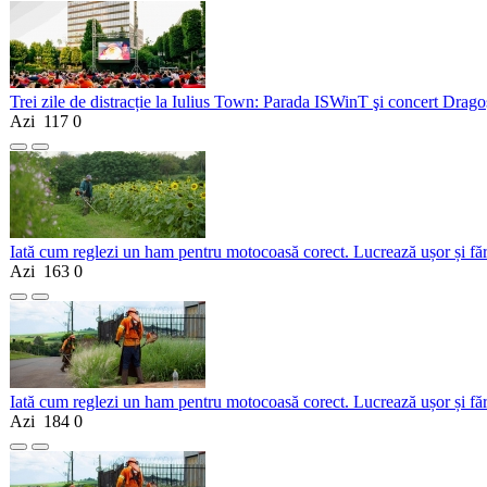
Trei zile de distracție la Iulius Town: Parada ISWinT şi concert Dragoş
Azi
117
0
Iată cum reglezi un ham pentru motocoasă corect. Lucrează ușor și fă
Azi
163
0
Iată cum reglezi un ham pentru motocoasă corect. Lucrează ușor și fă
Azi
184
0