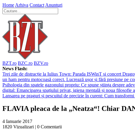
Home
Arhiva
Contact
Anunturi
BZT.ro
BZC.ro
BZV.ro
News Flash:
Trei zile de distracție la Iulius Town: Parada ISWinT şi concert Dragoş
un ham pentru motocoasă corect. Lucrează ușor și fără presiune pe co
Psihologia din spatele gazonului propriu: Ce spune știința despre adev
digital: Emanciparea spațiului privat, igiena mentală și noua filosofie a
Lansarea pe praguri și pescuitul de precizie în curent: Cum transformi 
FLAVIA pleaca de la „Neatza“! Chiar DAN
4 Ianuarie 2017
1820
Vizualizari |
0
Comentarii