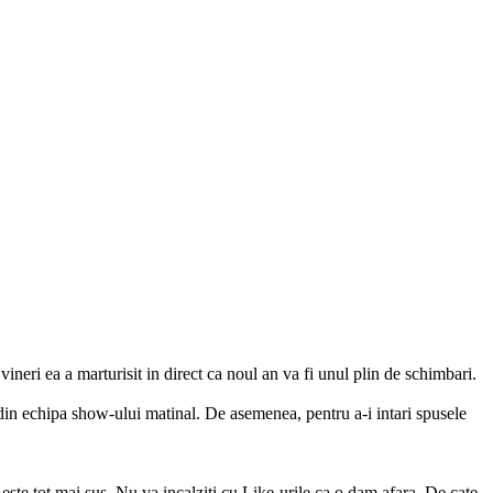
vineri ea a marturisit in direct ca noul an va fi unul plin de schimbari.
e din echipa show-ului matinal. De asemenea, pentru a-i intari spusele
 este tot mai sus. Nu va incalziti cu Like-urile ca o dam afara. De cate