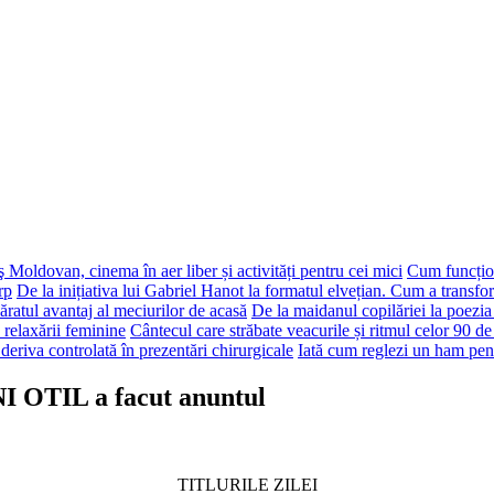
 Moldovan, cinema în aer liber și activități pentru cei mici
Cum funcțion
rp
De la inițiativa lui Gabriel Hanot la formatul elvețian. Cum a transf
ăratul avantaj al meciurilor de acasă
De la maidanul copilăriei la poezia
 relaxării feminine
Cântecul care străbate veacurile și ritmul celor 90 de
deriva controlată în prezentări chirurgicale
Iată cum reglezi un ham pen
I OTIL a facut anuntul
TITLURILE ZILEI