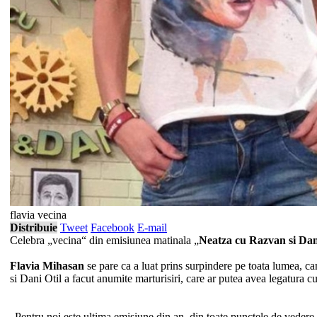
flavia vecina
Distribuie
Tweet
Facebook
E-mail
Celebra „vecina“ din emisiunea matinala „
Neatza cu Razvan si Da
Flavia Mihasan
se pare ca a luat prins surpindere pe toata lumea, c
si Dani Otil a facut anumite marturisiri, care ar putea avea legatura c
„Pentru noi este ultima emisiune din an, din toate punctele de vedere, 