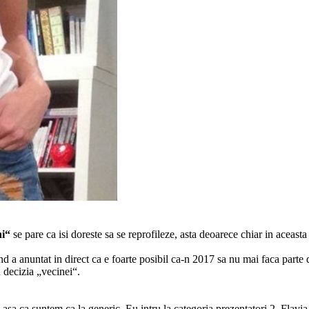
ni“
se pare ca isi doreste sa se reprofileze, asta deoarece chiar in aceasta 
and a anuntat in direct ca e foarte posibil ca-n 2017 sa nu mai faca part
u decizia „vecinei“.
asa ca suntem ca la generic. Eu intru la categoria prezentatori 2. Flavia