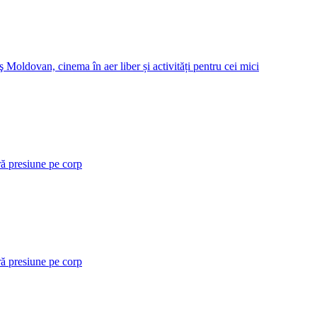
 Moldovan, cinema în aer liber și activități pentru cei mici
ră presiune pe corp
ră presiune pe corp