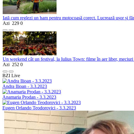
Iată cum reglezi un ham pentru motocoasă corect. Lucrează ușor și fă
Azi
229
0
Un weekend cât un festival, la Iulius Town: filme în aer liber, meciuri
Azi
252
0
BZI Live
Andra Ilioan - 3.3.2023
Anamaria Prodan - 3.3.2023
Eugen Orlando Teodorovici - 3.3.2023