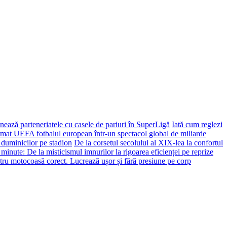
ează parteneriatele cu casele de pariuri în SuperLigă
Iată cum reglezi
ormat UEFA fotbalul european într-un spectacol global de miliarde
 duminicilor pe stadion
De la corsetul secolului al XIX-lea la confortul
 minute: De la misticismul imnurilor la rigoarea eficienței pe reprize
tru motocoasă corect. Lucrează ușor și fără presiune pe corp