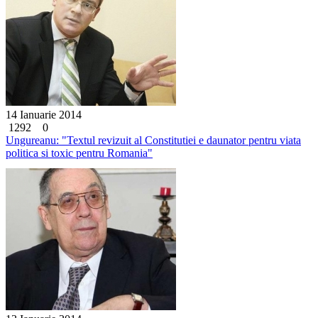
14 Ianuarie 2014
1292
0
Ungureanu: "Textul revizuit al Constitutiei e daunator pentru viata
politica si toxic pentru Romania"