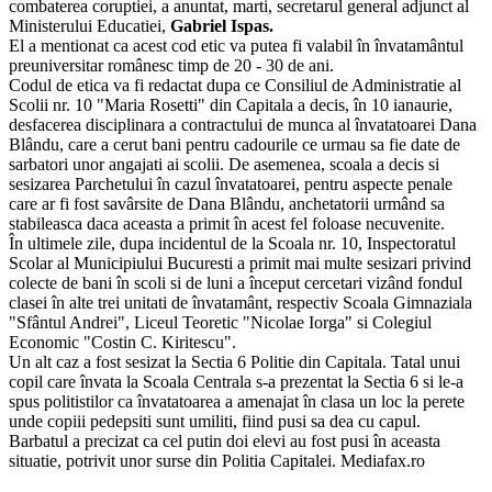
combaterea coruptiei, a anuntat, marti, secretarul general adjunct al
Ministerului Educatiei,
Gabriel Ispas.
El a mentionat ca acest cod etic va putea fi valabil în învatamântul
preuniversitar românesc timp de 20 - 30 de ani.
Codul de etica va fi redactat dupa ce Consiliul de Administratie al
Scolii nr. 10 "Maria Rosetti" din Capitala a decis, în 10 ianaurie,
desfacerea disciplinara a contractului de munca al învatatoarei Dana
Blându, care a cerut bani pentru cadourile ce urmau sa fie date de
sarbatori unor angajati ai scolii. De asemenea, scoala a decis si
sesizarea Parchetului în cazul învatatoarei, pentru aspecte penale
care ar fi fost savârsite de Dana Blându, anchetatorii urmând sa
stabileasca daca aceasta a primit în acest fel foloase necuvenite.
În ultimele zile, dupa incidentul de la Scoala nr. 10, Inspectoratul
Scolar al Municipiului Bucuresti a primit mai multe sesizari privind
colecte de bani în scoli si de luni a început cercetari vizând fondul
clasei în alte trei unitati de învatamânt, respectiv Scoala Gimnaziala
"Sfântul Andrei", Liceul Teoretic "Nicolae Iorga" si Colegiul
Economic "Costin C. Kiritescu".
Un alt caz a fost sesizat la Sectia 6 Politie din Capitala. Tatal unui
copil care învata la Scoala Centrala s-a prezentat la Sectia 6 si le-a
spus politistilor ca învatatoarea a amenajat în clasa un loc la perete
unde copiii pedepsiti sunt umiliti, fiind pusi sa dea cu capul.
Barbatul a precizat ca cel putin doi elevi au fost pusi în aceasta
situatie, potrivit unor surse din Politia Capitalei. Mediafax.ro