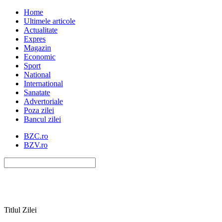
Home
Ultimele articole
Actualitate
Expres
Magazin
Economic
Sport
National
International
Sanatate
Advertoriale
Poza zilei
Bancul zilei
BZC.ro
BZV.ro
Titlul Zilei