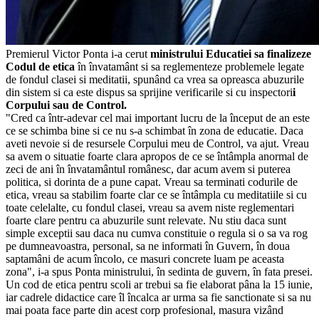
Premierul Victor Ponta i-a cerut
ministrului Educatiei sa finalizeze
Codul de etica
în învatamânt si sa reglementeze problemele legate
de fondul clasei si meditatii, spunând ca vrea sa opreasca abuzurile
din sistem si ca este dispus sa sprijine verificarile si cu inspectori
i
Corpului sau de Control.
"Cred ca într-adevar cel mai important lucru de la început de an este
ce se schimba bine si ce nu s-a schimbat în zona de educatie. Daca
aveti nevoie si de resursele Corpului meu de Control, va ajut. Vreau
sa avem o situatie foarte clara apropos de ce se întâmpla anormal de
zeci de ani în învatamântul românesc, dar acum avem si puterea
politica, si dorinta de a pune capat. Vreau sa terminati codurile de
etica, vreau sa stabilim foarte clar ce se întâmpla cu meditatiile si cu
toate celelalte, cu fondul clasei, vreau sa avem niste reglementari
foarte clare pentru ca abuzurile sunt relevate. Nu stiu daca sunt
simple exceptii sau daca nu cumva constituie o regula si o sa va rog
pe dumneavoastra, personal, sa ne informati în Guvern, în doua
saptamâni de acum încolo, ce masuri concrete luam pe aceasta
zona", i-a spus Ponta ministrului, în sedinta de guvern, în fata presei.
Un cod de etica pentru scoli ar trebui sa fie elaborat pâna la 15 iunie,
iar cadrele didactice care îl încalca ar urma sa fie sanctionate si sa nu
mai poata face parte din acest corp profesional, masura vizând