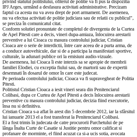
privind statutul politistului, ofiterul de politie va fi pus la dispozitia
IPJ Arges, urmând a desfasura activitati administrative. Precizam
faptul ca acesta nu va avea drept de port armament. De asemenea,
nu va efectua activitati de politie judiciara sau de relatii cu publicul",
se preciza în comunicatul citat.
Conform solutiei pronuntate de completul de divergenta de la Curtea
de Apel Pitesti care a decis, vineri dupa-amiaza, înlocuirea arestarii
preventive a lui Cioaca cu masura controlului judiciar, Cristian
Cioaca are o serie de interdictii, între care aceea de a purta arma, de
a conduce autovehicule, dar si de a participa la manifestari sportive,
culturale, la adunari publice ori la emisiuni audio-vizuale.
De asemenea, lui Cioaca îi este interzis sa se apropie de membrii
familiei Elodiei, cu exceptia fiului sau, de martorii sau de expertii
desemnati în dosarul de omor în care este judecat.
Pe perioada controlului judiciar, Cioaca va fi supravegheat de Politia
Pitesti.
Politistul Cristian Cioaca a iesit vineri seara din Penitenciarul
Colibasi, dupa ce Curtea de Apel Pitesti a decis înlocuirea arestarii
preventive cu masura controlului judiciar, decizia fiind executorie,
însa nu si definitiva.
Cristian Cioaca s-a aflat în arest din 5 decembrie 2012, iar la sfârsitul
lui ianuarie 2013 el a fost transferat la Penitenciarul Colibasi.
El a fost trimis în judecata de catre procurorii Parchetului de pe
lânga Înalta Curte de Casatie si Justitie pentru omor calificat si
profanare de morminte, el fiind acuzat ca si-a ucis sotia, avocata