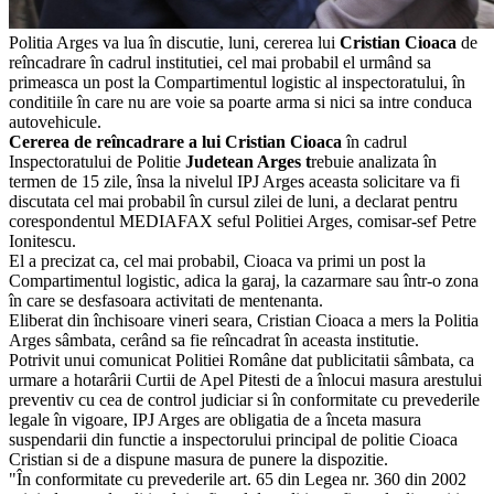
Politia Arges va lua în discutie, luni, cererea lui
Cristian Cioaca
de
reîncadrare în cadrul institutiei, cel mai probabil el urmând sa
primeasca un post la Compartimentul logistic al inspectoratului, în
conditiile în care nu are voie sa poarte arma si nici sa intre conduca
autovehicule.
Cererea de reîncadrare a lui Cristian Cioaca
în cadrul
Inspectoratului de Politie
Judetean Arges t
rebuie analizata în
termen de 15 zile, însa la nivelul IPJ Arges aceasta solicitare va fi
discutata cel mai probabil în cursul zilei de luni, a declarat pentru
corespondentul MEDIAFAX seful Politiei Arges, comisar-sef Petre
Ionitescu.
El a precizat ca, cel mai probabil, Cioaca va primi un post la
Compartimentul logistic, adica la garaj, la cazarmare sau într-o zona
în care se desfasoara activitati de mentenanta.
Eliberat din închisoare vineri seara, Cristian Cioaca a mers la Politia
Arges sâmbata, cerând sa fie reîncadrat în aceasta institutie.
Potrivit unui comunicat Politiei Române dat publicitatii sâmbata, ca
urmare a hotarârii Curtii de Apel Pitesti de a înlocui masura arestului
preventiv cu cea de control judiciar si în conformitate cu prevederile
legale în vigoare, IPJ Arges are obligatia de a înceta masura
suspendarii din functie a inspectorului principal de politie Cioaca
Cristian si de a dispune masura de punere la dispozitie.
"În conformitate cu prevederile art. 65 din Legea nr. 360 din 2002