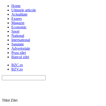
Home
Ultimele articole
Actualitate
Expres
Magazin
Economic
Sport
National
International
Sanatate
Advertoriale
Poza zilei
Bancul zilei
BZC.ro
BZV.ro
Titlul Zilei