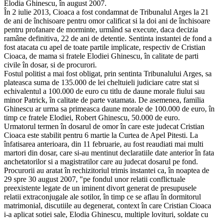
Elodia Ghinescu, în august 2007.
În 2 iulie 2013, Cioaca a fost condamnat de Tribunalul Arges la 21
de ani de închisoare pentru omor calificat si la doi ani de închisoare
pentru profanare de morminte, urmând sa execute, daca decizia
ramâne definitiva, 22 de ani de detentie. Sentinta instantei de fond a
fost atacata cu apel de toate partile implicate, respectiv de Cristian
Cioaca, de mama si fratele Elodiei Ghinescu, în calitate de parti
civile în dosar, si de procurori.
Fostul politist a mai fost obligat, prin sentinta Tribunalului Arges, sa
plateasca suma de 135.000 de lei cheltuieli judiciare catre stat si
echivalentul a 100.000 de euro cu titlu de daune morale fiului sau
minor Patrick, în calitate de parte vatamata. De asemenea, familia
Ghinescu ar urma sa primeasca daune morale de 100.000 de euro, în
timp ce fratele Elodiei, Robert Ghinescu, 50.000 de euro.
Urmatorul termen în dosarul de omor în care este judecat Cristian
Cioaca este stabilit pentru 6 martie la Curtea de Apel Pitesti. La
înfatisarea anterioara, din 11 februarie, au fost reaudiati mai multi
martori din dosar, care si-au mentinut declaratiile date anterior în fata
anchetatorilor si a magistratilor care au judecat dosarul pe fond.
Procurorii au aratat în rechizitoriul trimis instantei ca, în noaptea de
29 spre 30 august 2007, "pe fondul unor relatii conflictuale
preexistente legate de un iminent divort generat de presupusele
relatii extraconjugale ale sotilor, în timp ce se aflau în dormitorul
matrimonial, discutiile au degenerat, context în care Cristian Cioaca
i-a aplicat sotiei sale, Elodia Ghinescu, multiple lovituri, soldate cu