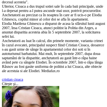
decesul acesteia".
Ulterior, Cioaca a dus trupul sotiei sale în cada baii principale, unde
l-a depesat pentru a-l putea ascunde mai usor, potrivit procurorilor.
Anchetatorii au precizat ca în noaptea în care ar fi ucis-o pe Elodia
Ghinescu, copilul minor al celor doi se afla în apartament.
Elodia Marilena Ghinescu a disparut de acasa la sfârsitul lunii august
2007, însa Cristian Cioaca, atunci politist la Politia din Arges, a
anuntat disparitia acesteia abia în 5 septembrie 2007, la solicitarea
sefei lui.
Anchetatorii au luat în calcul, din primele momente, varianta crimei
în cazul avocatei, principalul suspect fiind Cristian Cioaca, deoarece
s-au gasit urme de sânge în apartamentul celor doi soti si în
autoturismul barbatului. Mai mult, în septembrie 2007, dupa doua
saptamâni de la disparitie, anchetatorii au gasit într-o râpa haine
având pete cu sângele Elodiei. În octombrie 2007, într-o râpa lânga
Râsnov au fost gasite uniforma de politist a lui Cioaca, alte obiecte
ale acestuia si ale Elodiei. Mediafax.ro
cristian cioaca
Citeşte şi...