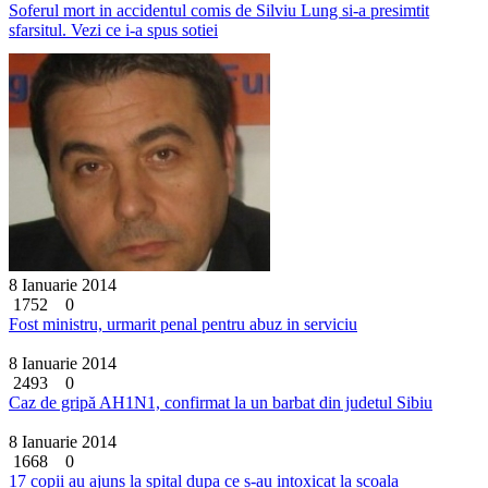
Soferul mort in accidentul comis de Silviu Lung si-a presimtit
sfarsitul. Vezi ce i-a spus sotiei
8 Ianuarie 2014
1752
0
Fost ministru, urmarit penal pentru abuz in serviciu
8 Ianuarie 2014
2493
0
Caz de gripă AH1N1, confirmat la un barbat din judetul Sibiu
8 Ianuarie 2014
1668
0
17 copii au ajuns la spital dupa ce s-au intoxicat la scoala