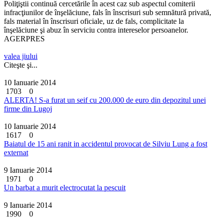
Poliţiştii continuă cercetările în acest caz sub aspectul comiterii
infracţiunilor de înşelăciune, fals în înscrisuri sub semnătură privată,
fals material în înscrisuri oficiale, uz de fals, complicitate la
înşelăciune şi abuz în serviciu contra intereselor persoanelor.
AGERPRES
valea jiului
Citeşte şi...
10 Ianuarie 2014
1703
0
ALERTA! S-a furat un seif cu 200.000 de euro din depozitul unei
firme din Lugoj
10 Ianuarie 2014
1617
0
Baiatul de 15 ani ranit in accidentul provocat de Silviu Lung a fost
externat
9 Ianuarie 2014
1971
0
Un barbat a murit electrocutat la pescuit
9 Ianuarie 2014
1990
0