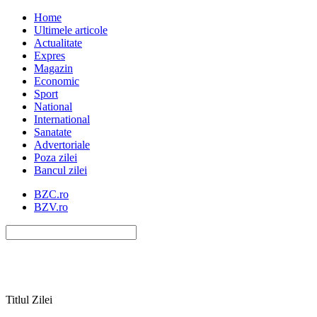
Home
Ultimele articole
Actualitate
Expres
Magazin
Economic
Sport
National
International
Sanatate
Advertoriale
Poza zilei
Bancul zilei
BZC.ro
BZV.ro
Titlul Zilei