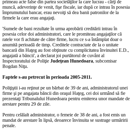
primeau acte false din partea societăţilor la care lucrau - cărţi de
muncă, adeverinţe de venit, fişe fiscale, iar după ce intrau în posesia
împrumutului bancar, erau nevoiţi să dea banii patronilor de la
firmele la care erau angajaţi.
'Sumele de bani rezultate în urma aprobării creditării intrau în
posesia celor doi administratori, care le promiteau angajaţilor că
ratele vor fi achitate de către firme, lucru ce s-a întâmplat doar o
anumită perioadă de timp. Creditele contractate de la o unitate
bancară din Haţeg au fost obţinute cu complicitatea învinuitei E.D.,
angajată a băncii', a declarat joi purtătorul de cuvânt al
Inspectoratului de Poliţie
Judeţean Hunedoara
, subcomisar
Bogdan Niţu.
Faptele s-au petrecut în perioada 2005-2011.
Poliţiştii i-au reţinut pe un bărbat de 39 de ani, administratorul unei
firme şi pe angajata băncii din oraşul Haţeg, cei doi urmând să fie
prezentaţi Tribunalului Hunedoara pentru emiterea unor mandate de
arestare pentru 29 de zile.
Pentru celălalt administrator, o femeie de 38 de ani, a fost emis un
mandat de arestare în lipsă, deoarece învinuita se sustrage urmăririi
penale.