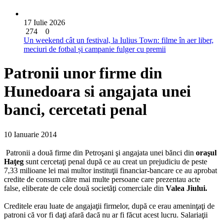
17 Iulie 2026
274
0
Un weekend cât un festival, la Iulius Town: filme în aer liber,
meciuri de fotbal și campanie fulger cu premii
Patronii unor firme din
Hunedoara si angajata unei
banci, cercetati penal
10 Ianuarie 2014
Patronii a două firme din Petroşani şi angajata unei bănci din
oraşul
Haţeg
sunt cercetaţi penal după ce au creat un prejudiciu de peste
7,33 milioane lei mai multor instituţii financiar-bancare ce au aprobat
credite de consum către mai multe persoane care prezentau acte
false, eliberate de cele două societăţi comerciale din
Valea Jiului.
Creditele erau luate de angajaţii firmelor, după ce erau ameninţaţi de
patroni că vor fi daţi afară dacă nu ar fi făcut acest lucru. Salariaţii