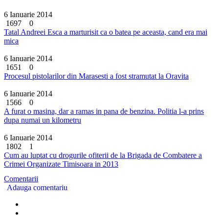
6 Ianuarie 2014
1697
0
Tatal Andreei Esca a marturisit ca o batea pe aceasta, cand era mai
mica
6 Ianuarie 2014
1651
0
Procesul pistolarilor din Marasesti a fost stramutat la Oravita
6 Ianuarie 2014
1566
0
A furat o masina, dar a ramas in pana de benzina. Politia l-a prins
dupa numai un kilometru
6 Ianuarie 2014
1802
1
Cum au luptat cu drogurile ofiterii de la Brigada de Combatere a
Crimei Organizate Timisoara in 2013
Comentarii
Adauga comentariu