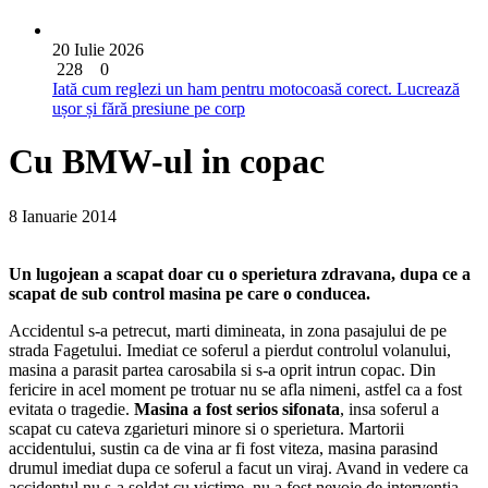
20 Iulie 2026
228
0
Iată cum reglezi un ham pentru motocoasă corect. Lucrează
ușor și fără presiune pe corp
Cu BMW-ul in copac
8 Ianuarie 2014
Un lugojean a scapat doar cu o sperietura zdravana, dupa ce a
scapat de sub control masina pe care o conducea.
Accidentul s-a petrecut, marti dimineata, in zona pasajului de pe
strada Fagetului. Imediat ce soferul a pierdut controlul volanului,
masina a parasit partea carosabila si s-a oprit intrun copac. Din
fericire in acel moment pe trotuar nu se afla nimeni, astfel ca a fost
evitata o tragedie.
Masina a fost serios sifonata
, insa soferul a
scapat cu cateva zgarieturi minore si o sperietura. Martorii
accidentului, sustin ca de vina ar fi fost viteza, masina parasind
drumul imediat dupa ce soferul a facut un viraj. Avand in vedere ca
accidentul nu s-a soldat cu victime, nu a fost nevoie de interventia