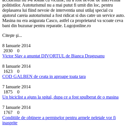
politistilor. Autoturismul nu a mai putut fi urnit din loc, pentru
deplasarea lui fiind nevoie de interventia unui utilaj special cu
ajutorul careia autoturismul a fost ridicat si dus catre un service auto.
Masina nu era asigurata Casco, astfel ca proprietarul va scoate ceva
bani din buzunar pentru reparatie. Lugojonline.ro
Citeşte şi...
8 Ianuarie 2014
2030
0
Victor Slav a anuntat DIVORTUL de Bianca Dragusanu
8 Ianuarie 2014
1623
0
COD GALBEN de ceata in aproape toata tara
7 Ianuarie 2014
1875
0
Un biciclist a ajuns la spital, dupa ce a fost spulberat de o masina
7 Ianuarie 2014
1767
0
Conditiile de obtinere a permiselor pentru armele neletale vor fi
inasprite