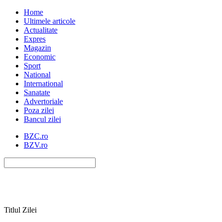
Home
Ultimele articole
Actualitate
Expres
Magazin
Economic
Sport
National
International
Sanatate
Advertoriale
Poza zilei
Bancul zilei
BZC.ro
BZV.ro
Titlul Zilei