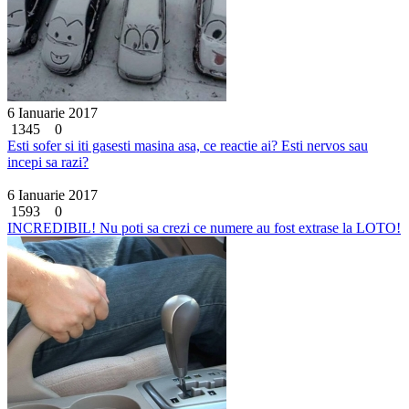
6 Ianuarie 2017
1345
0
Esti sofer si iti gasesti masina asa, ce reactie ai? Esti nervos sau
incepi sa razi?
6 Ianuarie 2017
1593
0
INCREDIBIL! Nu poti sa crezi ce numere au fost extrase la LOTO!