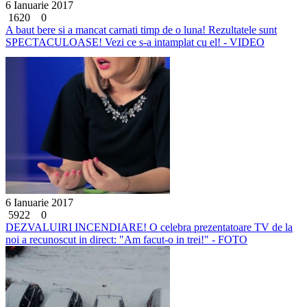
6 Ianuarie 2017
1620
0
A baut bere si a mancat carnati timp de o luna! Rezultatele sunt
SPECTACULOASE! Vezi ce s-a intamplat cu el! - VIDEO
6 Ianuarie 2017
5922
0
DEZVALUIRI INCENDIARE! O celebra prezentatoare TV de la
noi a recunoscut in direct: "Am facut-o in trei!" - FOTO