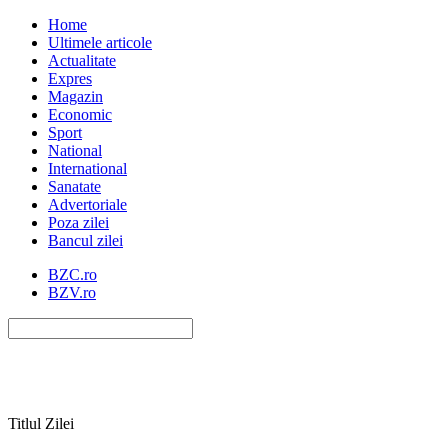
Home
Ultimele articole
Actualitate
Expres
Magazin
Economic
Sport
National
International
Sanatate
Advertoriale
Poza zilei
Bancul zilei
BZC.ro
BZV.ro
Titlul Zilei