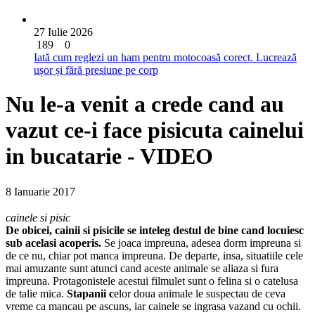
27 Iulie 2026
189
0
Iată cum reglezi un ham pentru motocoasă corect. Lucrează
ușor și fără presiune pe corp
Nu le-a venit a crede cand au
vazut ce-i face pisicuta cainelui
in bucatarie - VIDEO
8 Ianuarie 2017
cainele si pisic
De obicei,
cainii si pisicile
se inteleg destul de bine cand locuiesc
sub acelasi acoperis.
Se joaca impreuna, adesea dorm impreuna si
de ce nu, chiar pot manca impreuna. De departe, insa, situatiile cele
mai amuzante sunt atunci cand aceste animale se aliaza si fura
impreuna. Protagonistele acestui filmulet sunt o felina si o catelusa
de talie mica.
Stapanii c
elor doua animale le suspectau de ceva
vreme ca mancau pe ascuns, iar cainele se ingrasa vazand cu ochii.