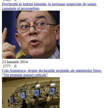
Perchezitii in judetul Ialomita, la persoane suspectate de santaj,
camatarie si proxenetism
23 Ianuarie 2014
1777
0
Crin Antonescu, despre declaratiile nesimtite ale ministrului Stroe:
"Voi propune masuri radicale"