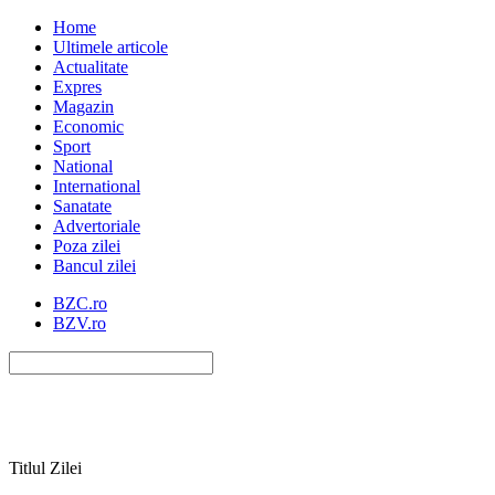
Home
Ultimele articole
Actualitate
Expres
Magazin
Economic
Sport
National
International
Sanatate
Advertoriale
Poza zilei
Bancul zilei
BZC.ro
BZV.ro
Titlul Zilei