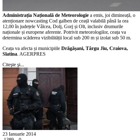
Administrația Națională de Meteorologie
a emis, joi dimineață, o
atenționare nowcasting Cod galben de ceață valabilă până la ora
12,00 în județele Vâlcea, Dolj, Gorj și Olt, inclusiv drumurile
naționale și europene aferente.
Potrivit meteorologilor, ceața va
determina scăderea vizibilității local sub 200 m și izolat sub 50 m.
Ceața va afecta și municipiile
Drăgășani, Târgu Jiu, Craiova,
Slatina
. AGERPRES
Citeşte şi...
23 Ianuarie 2014
1389
0