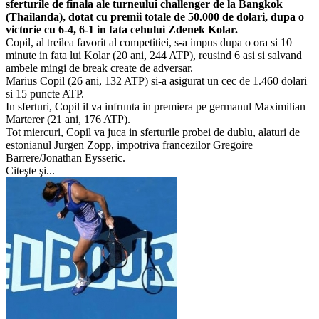
sferturile de finala ale turneului challenger de la Bangkok
(Thailanda), dotat cu premii totale de 50.000 de dolari, dupa o
victorie cu 6-4, 6-1 in fata cehului Zdenek Kolar.
Copil, al treilea favorit al competitiei, s-a impus dupa o ora si 10
minute in fata lui Kolar (20 ani, 244 ATP), reusind 6 asi si salvand
ambele mingi de break create de adversar.
Marius Copil (26 ani, 132 ATP) si-a asigurat un cec de 1.460 dolari
si 15 puncte ATP.
In sferturi, Copil il va infrunta in premiera pe germanul Maximilian
Marterer (21 ani, 176 ATP).
Tot miercuri, Copil va juca in sferturile probei de dublu, alaturi de
estonianul Jurgen Zopp, impotriva francezilor Gregoire
Barrere/Jonathan Eysseric.
Citeşte şi...