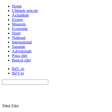
Home
Ultimele articole
Actualitate
Expres
Magazin
Economic
Sport
National
International
Sanatate
Advertoriale
Poza zilei
Bancul zilei
BZC.ro
BZV.ro
Titlul Zilei