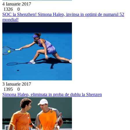
4 Ianuarie 2017
1326
0
SOC la Shenzhen! Simona Halep, invinsa in optimi de numarul 52
mondial!
3 Ianuarie 2017
1395
0
Simona Halep, eliminata in proba de dublu la Shenzen