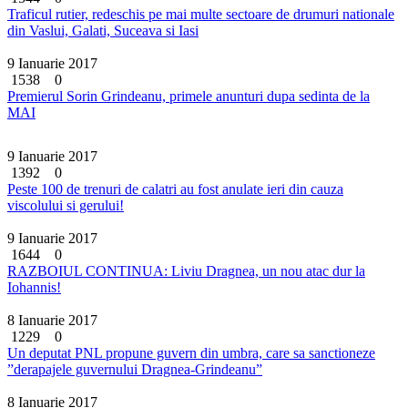
Traficul rutier, redeschis pe mai multe sectoare de drumuri nationale
din Vaslui, Galati, Suceava si Iasi
9 Ianuarie 2017
1538
0
Premierul Sorin Grindeanu, primele anunturi dupa sedinta de la
MAI
9 Ianuarie 2017
1392
0
Peste 100 de trenuri de calatri au fost anulate ieri din cauza
viscolului si gerului!
9 Ianuarie 2017
1644
0
RAZBOIUL CONTINUA: Liviu Dragnea, un nou atac dur la
Iohannis!
8 Ianuarie 2017
1229
0
Un deputat PNL propune guvern din umbra, care sa sanctioneze
”derapajele guvernului Dragnea-Grindeanu”
8 Ianuarie 2017