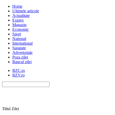
Home
Ultimele articole
Actualitate
Expres
Magazin
Economic
Sport
National
International
Sanatate
Advertoriale
Poza zilei
Bancul zilei
BZC.ro
BZV.ro
Titlul Zilei