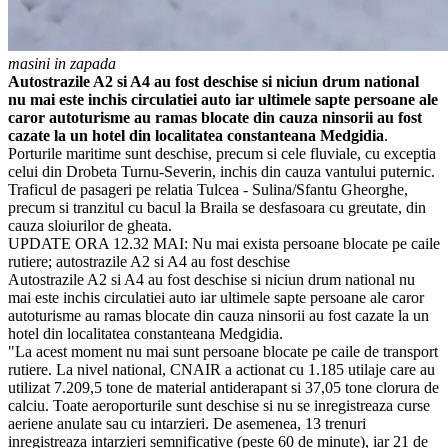
masini in zapada
Autostrazile A2 si A4 au fost deschise si niciun drum national
nu mai este inchis circulatiei auto iar ultimele sapte persoane ale
caror autoturisme au ramas blocate din cauza ninsorii au fost
cazate la un hotel din localitatea constanteana Medgidia
.
Porturile maritime sunt deschise, precum si cele fluviale, cu exceptia
celui din Drobeta Turnu-Severin, inchis din cauza vantului puternic.
Traficul de pasageri pe relatia Tulcea - Sulina/Sfantu Gheorghe,
precum si tranzitul cu bacul la Braila se desfasoara cu greutate, din
cauza sloiurilor de gheata.
UPDATE ORA 12.32 MAI: Nu mai exista persoane blocate pe caile
rutiere; autostrazile A2 si A4 au fost deschise
Autostrazile A2 si A4 au fost deschise si niciun drum national nu
mai este inchis circulatiei auto iar ultimele sapte persoane ale caror
autoturisme au ramas blocate din cauza ninsorii au fost cazate la un
hotel din localitatea constanteana Medgidia.
"La acest moment nu mai sunt persoane blocate pe caile de transport
rutiere. La nivel national, CNAIR a actionat cu 1.185 utilaje care au
utilizat 7.209,5 tone de material antiderapant si 37,05 tone clorura de
calciu. Toate aeroporturile sunt deschise si nu se inregistreaza curse
aeriene anulate sau cu intarzieri. De asemenea, 13 trenuri
inregistreaza intarzieri semnificative (peste 60 de minute), iar 21 de