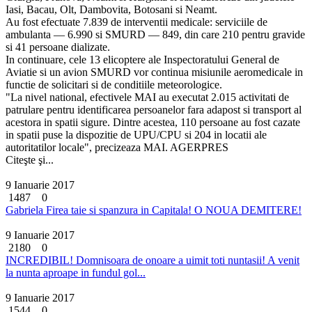
Iasi, Bacau, Olt, Dambovita, Botosani si Neamt.
Au fost efectuate 7.839 de interventii medicale: serviciile de
ambulanta — 6.990 si SMURD — 849, din care 210 pentru gravide
si 41 persoane dializate.
In continuare, cele 13 elicoptere ale Inspectoratului General de
Aviatie si un avion SMURD vor continua misiunile aeromedicale in
functie de solicitari si de conditiile meteorologice.
"La nivel national, efectivele MAI au executat 2.015 activitati de
patrulare pentru identificarea persoanelor fara adapost si transport al
acestora in spatii sigure. Dintre acestea, 110 persoane au fost cazate
in spatii puse la dispozitie de UPU/CPU si 204 in locatii ale
autoritatilor locale", precizeaza MAI. AGERPRES
Citeşte şi...
9 Ianuarie 2017
1487
0
Gabriela Firea taie si spanzura in Capitala! O NOUA DEMITERE!
9 Ianuarie 2017
2180
0
INCREDIBIL! Domnisoara de onoare a uimit toti nuntasii! A venit
la nunta aproape in fundul gol...
9 Ianuarie 2017
1544
0