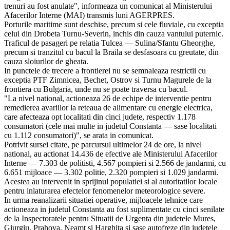
trenuri au fost anulate", informeaza un comunicat al Ministerului
Afacerilor Interne (MAI) transmis luni AGERPRES.
Porturile maritime sunt deschise, precum si cele fluviale, cu exceptia
celui din Drobeta Turnu-Severin, inchis din cauza vantului puternic.
Traficul de pasageri pe relatia Tulcea — Sulina/Sfantu Gheorghe,
precum si tranzitul cu bacul la Braila se desfasoara cu greutate, din
cauza sloiurilor de gheata.
In punctele de trecere a frontierei nu se semnaleaza restrictii cu
exceptia PTF Zimnicea, Bechet, Ostrov si Turnu Magurele de la
frontiera cu Bulgaria, unde nu se poate traversa cu bacul.
"La nivel national, actioneaza 26 de echipe de interventie pentru
remedierea avariilor la reteaua de alimentare cu energie electrica,
care afecteaza opt localitati din cinci judete, respectiv 1.178
consumatori (cele mai multe in judetul Constanta — sase localitati
cu 1.112 consumatori)", se arata in comunicat.
Potrivit sursei citate, pe parcursul ultimelor 24 de ore, la nivel
national, au actionat 14.436 de efective ale Ministerului Afacerilor
Interne — 7.303 de politisti, 4.567 pompieri si 2.566 de jandarmi, cu
6.651 mijloace — 3.302 politie, 2.320 pompieri si 1.029 jandarmi.
Acestea au intervenit in sprijinul populatiei si al autoritatilor locale
pentru inlaturarea efectelor fenomenelor meteorologice severe.
In urma reanalizarii situatiei operative, mijloacele tehnice care
actioneaza in judetul Constanta au fost suplimentate cu cinci senilate
de la Inspectoratele pentru Situatii de Urgenta din judetele Mures,
Giurgiu, Prahova, Neamt si Harghita si sase autofreze din judetele