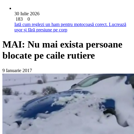
30 Iulie 2026
183
0
Iată cum reglezi un ham pentru motocoasă corect. Lucrează
ușor și fără presiune pe corp
MAI: Nu mai exista persoane
blocate pe caile rutiere
9 Ianuarie 2017