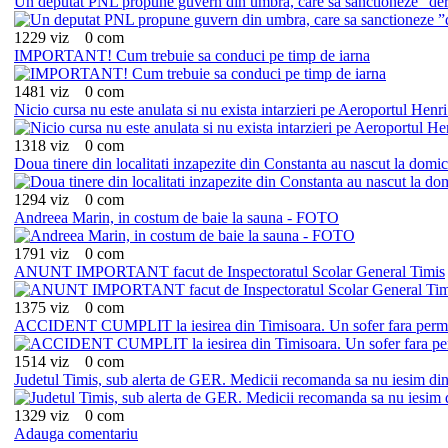
Un deputat PNL propune guvern din umbra, care sa sanctioneze ”de
1229 viz
0 com
IMPORTANT! Cum trebuie sa conduci pe timp de iarna
1481 viz
0 com
Nicio cursa nu este anulata si nu exista intarzieri pe Aeroportul Hen
1318 viz
0 com
Doua tinere din localitati inzapezite din Constanta au nascut la domici
1294 viz
0 com
Andreea Marin, in costum de baie la sauna - FOTO
1791 viz
0 com
ANUNT IMPORTANT facut de Inspectoratul Scolar General Timis
1375 viz
0 com
ACCIDENT CUMPLIT la iesirea din Timisoara. Un sofer fara permis 
1514 viz
0 com
Judetul Timis, sub alerta de GER. Medicii recomanda sa nu iesim din
1329 viz
0 com
Adauga comentariu