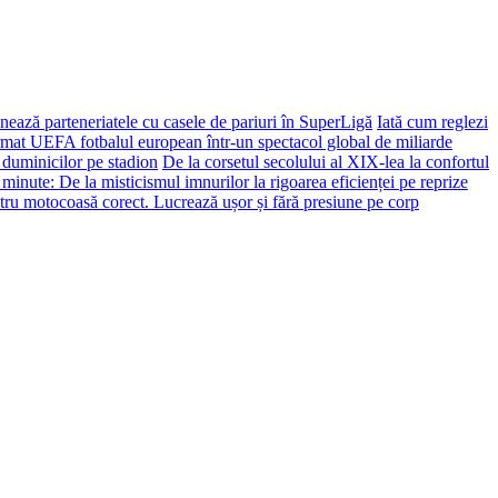
ează parteneriatele cu casele de pariuri în SuperLigă
Iată cum reglezi
ormat UEFA fotbalul european într-un spectacol global de miliarde
 duminicilor pe stadion
De la corsetul secolului al XIX-lea la confortul
 minute: De la misticismul imnurilor la rigoarea eficienței pe reprize
tru motocoasă corect. Lucrează ușor și fără presiune pe corp