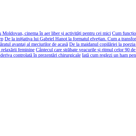
 Moldovan, cinema în aer liber și activități pentru cei mici
Cum funcțion
rp
De la inițiativa lui Gabriel Hanot la formatul elvețian. Cum a transf
ăratul avantaj al meciurilor de acasă
De la maidanul copilăriei la poezia
 relaxării feminine
Cântecul care străbate veacurile și ritmul celor 90 de
deriva controlată în prezentări chirurgicale
Iată cum reglezi un ham pen