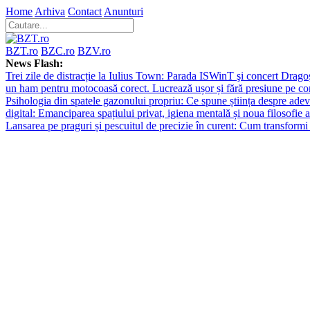
Home
Arhiva
Contact
Anunturi
BZT.ro
BZC.ro
BZV.ro
News Flash:
Trei zile de distracție la Iulius Town: Parada ISWinT şi concert Dragoş
un ham pentru motocoasă corect. Lucrează ușor și fără presiune pe co
Psihologia din spatele gazonului propriu: Ce spune știința despre adev
digital: Emanciparea spațiului privat, igiena mentală și noua filosofie a
Lansarea pe praguri și pescuitul de precizie în curent: Cum transformi 