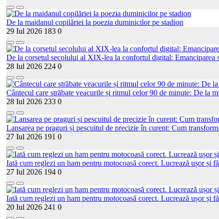
De la maidanul copilăriei la poezia duminicilor pe stadion
29 Iul 2026
183
0
De la corsetul secolului al XIX-lea la confortul digital: Emanciparea s
28 Iul 2026
224
0
Cântecul care străbate veacurile și ritmul celor 90 de minute: De la mi
28 Iul 2026
233
0
Lansarea pe praguri și pescuitul de precizie în curent: Cum transformi
27 Iul 2026
191
0
Iată cum reglezi un ham pentru motocoasă corect. Lucrează ușor și fă
27 Iul 2026
194
0
Iată cum reglezi un ham pentru motocoasă corect. Lucrează ușor și fă
20 Iul 2026
241
0