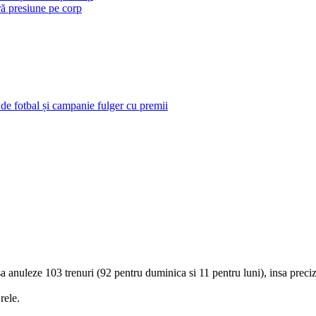
ră presiune pe corp
 de fotbal și campanie fulger cu premii
 sa anuleze 103 trenuri (92 pentru duminica si 11 pentru luni), insa preci
rele.