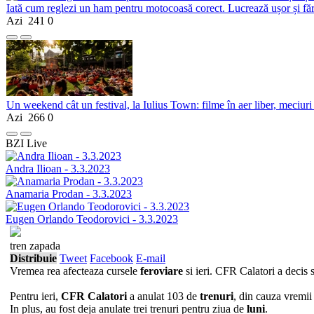
Iată cum reglezi un ham pentru motocoasă corect. Lucrează ușor și fă
Azi
241
0
Un weekend cât un festival, la Iulius Town: filme în aer liber, meciuri
Azi
266
0
BZI Live
Andra Ilioan - 3.3.2023
Anamaria Prodan - 3.3.2023
Eugen Orlando Teodorovici - 3.3.2023
tren zapada
Distribuie
Tweet
Facebook
E-mail
Vremea rea afecteaza cursele
feroviare
si ieri. CFR Calatori a decis
Pentru ieri,
CFR Calatori
a anulat 103 de
trenuri
, din cauza vremii 
In plus, au fost deja anulate trei trenuri pentru ziua de
luni
.