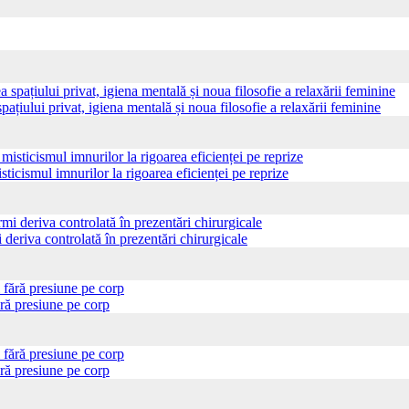
pațiului privat, igiena mentală și noua filosofie a relaxării feminine
sticismul imnurilor la rigoarea eficienței pe reprize
 deriva controlată în prezentări chirurgicale
ră presiune pe corp
ră presiune pe corp