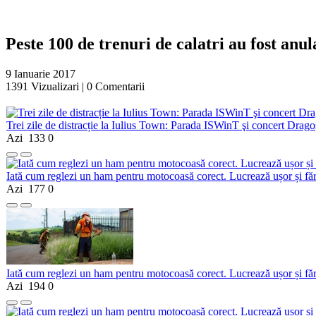
Peste 100 de trenuri de calatri au fost anula
9 Ianuarie 2017
1391
Vizualizari |
0
Comentarii
Trei zile de distracție la Iulius Town: Parada ISWinT şi concert Dragoş
Azi
133
0
Iată cum reglezi un ham pentru motocoasă corect. Lucrează ușor și fă
Azi
177
0
Iată cum reglezi un ham pentru motocoasă corect. Lucrează ușor și fă
Azi
194
0