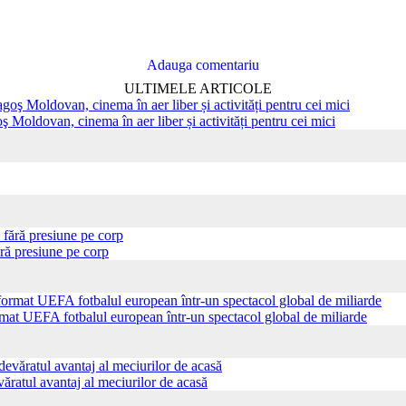
Adauga comentariu
ULTIMELE ARTICOLE
ş Moldovan, cinema în aer liber și activități pentru cei mici
ră presiune pe corp
ormat UEFA fotbalul european într-un spectacol global de miliarde
ăratul avantaj al meciurilor de acasă