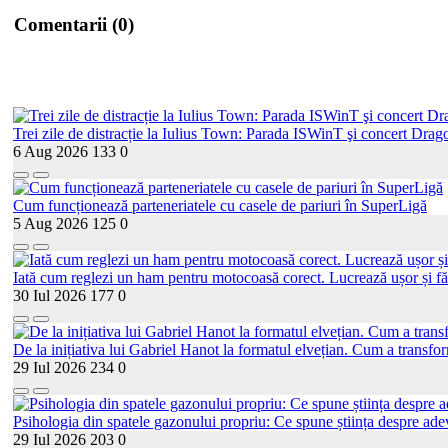
Comentarii (0)
Trei zile de distracție la Iulius Town: Parada ISWinT şi concert Drago
6 Aug 2026
133
0
Cum funcționează parteneriatele cu casele de pariuri în SuperLigă
5 Aug 2026
125
0
Iată cum reglezi un ham pentru motocoasă corect. Lucrează ușor și fă
30 Iul 2026
177
0
De la inițiativa lui Gabriel Hanot la formatul elvețian. Cum a transf
29 Iul 2026
234
0
Psihologia din spatele gazonului propriu: Ce spune știința despre adev
29 Iul 2026
203
0