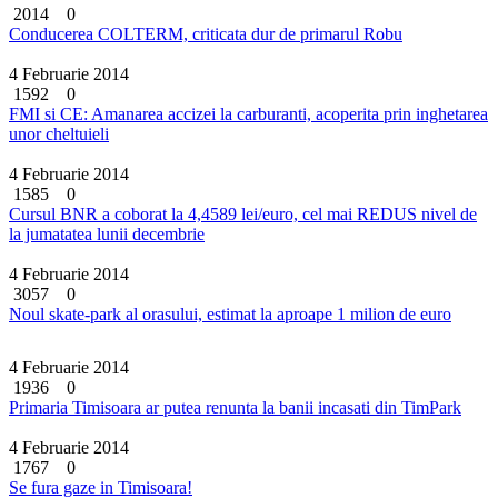
2014
0
Conducerea COLTERM, criticata dur de primarul Robu
4 Februarie 2014
1592
0
FMI si CE: Amanarea accizei la carburanti, acoperita prin inghetarea
unor cheltuieli
4 Februarie 2014
1585
0
Cursul BNR a coborat la 4,4589 lei/euro, cel mai REDUS nivel de
la jumatatea lunii decembrie
4 Februarie 2014
3057
0
Noul skate-park al orasului, estimat la aproape 1 milion de euro
4 Februarie 2014
1936
0
Primaria Timisoara ar putea renunta la banii incasati din TimPark
4 Februarie 2014
1767
0
Se fura gaze in Timisoara!