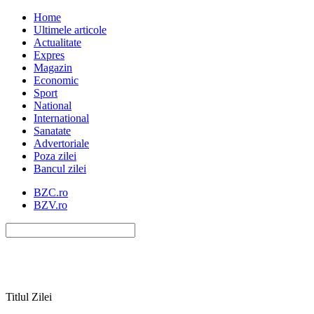
Home
Ultimele articole
Actualitate
Expres
Magazin
Economic
Sport
National
International
Sanatate
Advertoriale
Poza zilei
Bancul zilei
BZC.ro
BZV.ro
Titlul Zilei