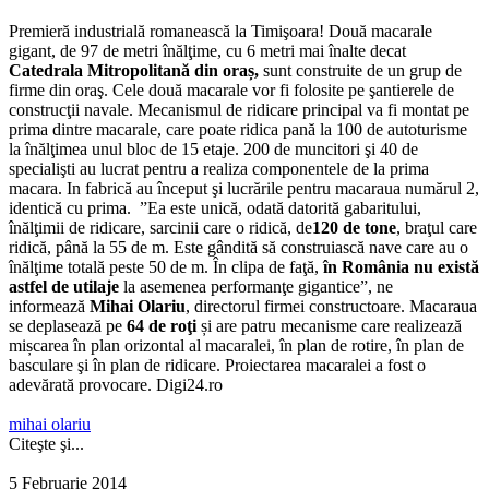
Premieră industrială romanească la Timişoara! Două macarale
gigant, de 97 de metri înălţime, cu 6 metri mai înalte decat
Catedrala Mitropolitană din oraș,
sunt construite de un grup de
firme din oraş. Cele două macarale vor fi folosite pe şantierele de
construcţii navale. Mecanismul de ridicare principal va fi montat pe
prima dintre macarale, care poate ridica pană la 100 de autoturisme
la înălţimea unul bloc de 15 etaje. 200 de muncitori şi 40 de
specialişti au lucrat pentru a realiza componentele de la prima
macara. In fabrică au început şi lucrările pentru macaraua numărul 2,
identică cu prima.
”Ea este unică, odată datorită gabaritului,
înălţimii de ridicare, sarcinii care o ridică, de
120 de tone
, braţul care
ridică, până la 55 de m. Este gândită să construiască nave care au o
înălţime totală peste 50 de m. În clipa de faţă,
în România nu există
astfel de utilaje
la asemenea performanţe gigantice”, ne
informează
Mihai Olariu
, directorul firmei constructoare.
Macaraua
se deplasează pe
64 de roţi
și are patru mecanisme care realizează
mișcarea în plan orizontal al macaralei, în plan de rotire, în plan de
basculare şi în plan de ridicare. Proiectarea macaralei a fost o
adevărată provocare. Digi24.ro
mihai olariu
Citeşte şi...
5 Februarie 2014