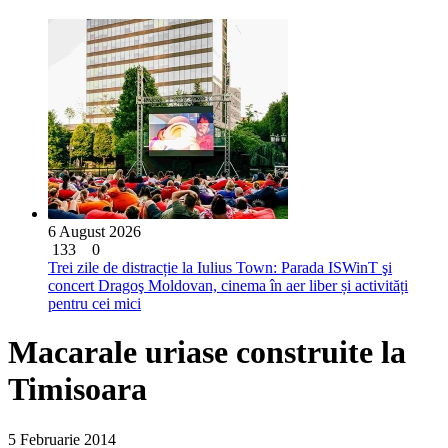
6 August 2026
133
0
Trei zile de distracție la Iulius Town: Parada ISWinT şi
concert Dragoş Moldovan, cinema în aer liber și activități
pentru cei mici
Macarale uriase construite la
Timisoara
5 Februarie 2014